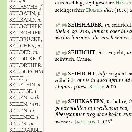
SEIL
n.
,
durchschlag,
seyhgeschirr
Henisc
SEILASCHE
f.
,
seichgeschirr
Hulsius
dict.
(1616)
SEILBAHN
f.
,
SEILBAND
n.
,
SEIHHADER
,
m.
seihridel
SEILBOHREN
n.
,
theil
8,
sp.
918),
lumpen
oder
büsc
SEILBOHRER
m.
,
wodurch
ärmere
die
milch
seihen.
SEILBRÜCKE
f.
,
SEILCHEN
n.
,
SEILDER
m.
SEIHICHT
,
m.
:
seigicht,
m.
,
SEILDICKE
f.
seihtuch.
Campe.
,
SEILDREHER
m.
,
SEILDURCHMESSER
m.
,
SEIHICHT
,
adj.
:
seigicht,
se
SEILE
f.
,
seihelich,
omne
id
quod
aptum
ad
SEILELEIN
n.
,
eliquari
potest.
Stieler
2000
.
SEILELSE
f.
,
SEILEN
verb.
,
SEIHKASTEN
,
m.
bahre,
i
SEILEN
verb.
,
papiermühlen
mit
wollenem
zeug
SEILEN
m.
,
überspannter
trog
ohne
boden
zu
SEILENDE
f.
,
a
wassers.
Jacobsson
1,
123
.
SEILER
m.
,
SEILERARBEIT
f.
,