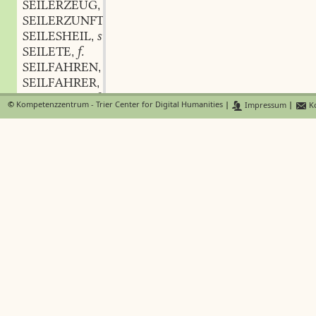
SEILERZEUG
n.
,
SEILERZUNFT
f.
,
SEILESHEIL
subst.
,
SEILETE
f.
,
SEILFAHREN
n.
,
SEILFAHRER
m.
,
SEILFAHRT
f.
,
©
Kompetenzzentrum - Trier Center for Digital Humanities
|
Impressum
|
Ko
SEILFISCHER
m.
,
SEILFISCHEREI
f.
,
SEILFISCHSTEIN
m.
,
SEILFLIEGER
m.
,
SEILFÖRMIG
adj.
,
SEILFURCHE
f.
,
SEILGANG
m.
,
SEILGÄNGER
SEILGAUKLER
m.
,
SEILGEHER
m.
,
SEILGEKNÜPFT
adj.
,
SEILGEWÄCHS
n.
,
SEILHAKEN
m.
,
SEILHASPEL
m. f.
,