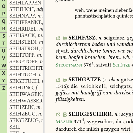
SEIHLAPPEN
m.
,
O
SEIHLICH
adj.
,
weh,
wehe
meinen
siebenfa
P
SEIHNAPF
m.
phantastischplatten
quintes
,
Q
SEIHPFANNE
f.
,
R
SEIHRIDEL
m.
,
SEIHSACK
m.
S
,
SEIHFASZ
,
n.
seigefasz,
ge
SEIHSTEIN
m.
,
T
durchlöchertem
boden
und
wandu
SEIHSTROH
n.
,
sijvat,
durchlöcherte
tonne,
wie
sie
U
SEIHTOPF
m.
,
beim
hopfen
brauchen.
brem.
wb.
4
V
SEIGETOPF
m.
,
a
Strodtmann
376
,
saivatt
Schütze
W
SEIHTRICHTER
m.
,
X
SEIHTUCH
n.
,
SEIHGÄTZE
(
s.
oben
gätze
Y
SEIGETUCH
n.
,
1516):
die
seichkell,
seichgatz,
SEIHUNG
f.
Z
,
gefäsz
mit
handgriff
zum
durchse
SEIHWAGEN
m.
,
flüssigkeiten.
SEIHWASSER
n.
,
SEIHZEIN
m.
,
SEIHZEUG
n.
SEIHGESCHIRR
,
n.
:
seygg
,
SEIGEZEUG
n.
d
,
Maaler
371
;
syggeschirr,
das,
od
SEIL
dardurch
die
milch
gesygen
wirt.