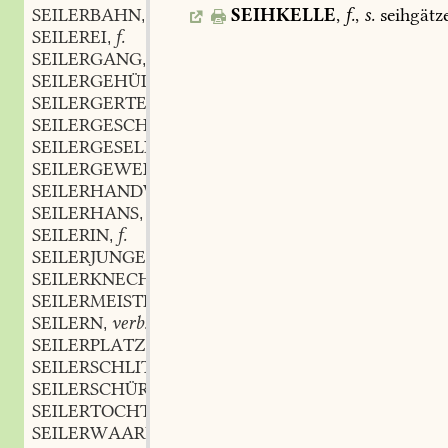
SEIHKELLE
,
f.
,
s.
seihgätze
SEILERBAHN
f.
,
SEILEREI
f.
,
SEILERGANG
m.
,
SEILERGEHÜLFE
m.
,
SEILERGERTE
f.
,
SEILERGESCHIRR
n.
,
SEILERGESELL
m.
,
SEILERGEWERK
n.
,
SEILERHANDWERK
n.
,
SEILERHANS
m.
,
SEILERIN
f.
,
SEILERJUNGE
m.
,
SEILERKNECHT
m.
,
SEILERMEISTER
m.
,
SEILERN
verb.
,
SEILERPLATZ
m.
,
SEILERSCHLITTEN
m.
,
SEILERSCHÜRZLEIN
n.
,
SEILERTOCHTER
f.
,
SEILERWAAREN