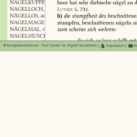
NAGELKUPPE
f.
baur
hat
sehr
diebische
nägel
an
d
,
NAGELLOCH
n.
Luther
5,
731
.
,
NÄGELLOS
adj.
b)
die
stumpfheit
des
beschnittene
,
NAGELMAGE
m.
stumpfen,
beschnittenen
nägeln
si
,
NÄGELMAL
n.
zum
scheine
sich
wehren:
,
NAGELMUSCHEL
f.
,
die
sich,
so
lang
es
hilft,
mit
NAGELN
verb.
,
©
Kompetenzzentrum - Trier Center for Digital Humanities
|
Impressum
|
Ko
NAGELNEU
adj. und adv.
,
NAGELPLATTE
den
dirnen,
NAGELPROBE
f.
,
die
sich
mit
stumpfen
nägel
NAGELROCHE
m.
,
NAGELSBLUME
f.
,
(
ihren
zorn
hält
)
der
siegge
NAGELSCHERE
f.
,
dem
zorne
gleich,
der
die
ve
NAGELSCHMIED
des
jünglings
mit
beschnitt
NAGELSCHMIEDE
f.
,
NAGELSCHNECKE
NAGELSCHNEIDER
m.
,
c)
die
breite,
grösze
des
nagels:
ha
NAGELSCHNITZ
m.
,
nägeln.
Winkelmann
allegorie
(176
NAGELSCHROTE
f.
,
besonders
in
sprichwörtlichen
wend
NAGELSCHUH
m.
,
aber
keines
nagels
breit
(
gar
nicht
NÄGELSCHUH
m.
,