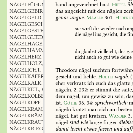
NAGELFÜGUNG
f.
hand
angezeichnet
hast.
Hippel
üb
,
NAGELGEBIRGE
n.
das
angesicht
mit
den
näglen
zerk
,
NAGELGELD
genas
ungue.
Maaler
301
.
Hederic
NAGELGESCHWÜR
n.
,
sie
wirft
dir
wieder
nach
an
NAGELGESTEIN
n.
,
die
nägel
ins
gesicht,
die
fi
NAGELGLIED
n.
,
NAGELHAGEL
m.
,
NAGELHAMMER
m.
,
du
glaubst
vielleicht,
des
gas
NAGELHERZ
n.
nicht
auch
so
gut
wie
deine
,
NAGELHOLZ
n.
,
NAGELICHT
adj.
Theodors
nägel
suchten
fortwähr
,
NAGELKÄFER
m.
gesicht
und
kehle.
Holtei
vagab.
(
,
NAGELKALK
m.
eher
verkratz
ich
euch
das
glatte
g
,
NÄGELKEIL
m.
nägeln.
2,
232;
er
stimmt
die
saite
,
NAGELKOLBE
m.
dem
nagel,
um
gewisz
zu
sein,
da
,
NAGELKOPF
m.
ist.
Göthe
36,
34
;
sprichwörtlich:
m
,
NAGELKRAM
m.
nägeln
kratzt
man
sich
am
besten
,
NAGELKRÄMER
m.
nägel,
hat
gut
kratzen.
Wander
3,
,
NAGELKRAUT
n.
nägel
sind
wie
lange
finger
diebis
,
NÄGELKRIEG
m.
damit
leicht
etwas
fassen
und
auf
,