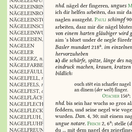
NÄGELEINPULVER
n.
,
nhd.
nägel
der
fingeren,
ungues
M
NÄGELEINRINDE
ich
dir
helfen
arbeiten,
das
mir
da
NÄGELEINROSE
f.
,
naglen
auszgeht.
Pauli
schimpf
90
NÄGELEINSTOCK
NÄGELEINSCHWAMM
m.
arbeiten,
dasz
mir
die
nägel
blute
,
NÄGELEINWURZ
f.
von
einem
harten
gläubiger
wird
g
,
NAGELEISEN
n.
aim
's
bluet
under
de
negle
füredr
,
NAGELEN
a
Basler
mundart
218
.
im
einzelne
NAGELER
hervorzuheben
NAGELERZ
n.
,
a)
die
schärfe,
spitze,
länge
des
nag
NÄGELFARBE
f.
,
eindruck
machen,
krauen,
kratzen
NAGELFÄULUNG
f.
,
bildlich:
NAGELFELL
n.
,
ouch
stêt
ein
scharfer
nagel
NAGELFELS
m.
,
an
dînem
(
der
welt
)
finger.
NAGELFEST
adj.
,
a
Otacher
156
;
NAGELFLÄCHE
f.
,
nhd.
bis
sein
har
wuchs
so
gros
al
NAGELFLECHTE
f.
,
feddern,
und
seine
negel
wie
voge
NAGELFLECK
m.
,
wurden.
Dan.
4,
30
;
mit
einem
nag
NAGELFLUH
f.
,
a
NAGELFLUHFELS
m.
ungue
notare.
Frisch
2,
6
;
stelle
(
d
,
NAGELFREUND
m.
du
...
mit
dem
nagel
des
zeigefing
,