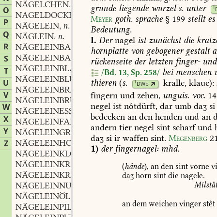
NÄGELCHEN
n.
,
grunde
liegende
wurzel
s.
unter
1
O
NAGELDOCKE
f.
,
Meyer
goth.
sprache
§
199
stellt
es
P
NÄGELEIN
n.
,
Bedeutung.
Q
NÄGLEIN
n.
,
I.
Der
nagel
ist
zunächst
die
kratz
R
NÄGELEINBALSAM
hornplatte
von
gebogener
gestalt
a
NÄGELEINBAUM
m.
S
,
rückenseite
der
letzten
finger-
und
NÄGELEINBLATT
n.
,
T
bei
menschen
/Bd. 13, Sp. 258/
NÄGELEINBLUME
f.
,
U
thieren
(
s.
kralle
,
klaue):
1
DWb
NÄGELEINBRAUN
adj.
,
V
fingern
und
zehen,
unguis.
voc.
14
NÄGELEINBRÜHE
negel
ist
nôtdürft,
dar
umb
daʒ
si
W
NÄGELEINESSIG
m.
,
bedecken
an
den
henden
und
an
d
X
NÄGELEINFARB
adj.
,
andern
tier
negel
sint
scharf
und
h
Y
NÄGELEINGRAS
n.
,
daʒ
si
ir
waffen
sint.
Megenberg
21
NÄGELEINHOLZ
n.
Z
,
1)
der
fingernagel:
mhd.
NÄGELEINKLOPFEN
n.
,
NÄGELEINKRANZ
m.
,
(
hände
),
an
den
sint
vorne
vi
NÄGELEINKRAUT
n.
,
daʒ
horn
sint
die
nagele.
NÄGELEINNUSZ
f.
Milstä
,
NÄGELEINÖL
n.
,
an
dem
weichen
vinger
stêt
NÄGELEINPILZ
m.
,