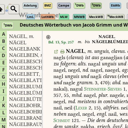
1
2
Adelung
BMZ
Campe
DWb
DWb
ElsWb
N
LmL
LothWb
MLW
MNWB
MeckWB
MeckWB
Deutsches Wörterbuch von Jacob Grimm und 
1
DWb
Berlin-Brandenburgische Akademie der Wissenschaften
·
Niedersächs
A
NAGEL
m.
,
NAGEL
,
B
m.
bis
NÄGELBLÜMLEI
NÄGEL
Bd. 13, Sp. 257
C
NAGELBANK
NAGEL
,
m.
unguis,
clavus.
NAGELBEIN
n.
D
,
nagls
(
clavus
)
ist
aus
ganagljan
(
NÄGELBESCHNEIDUNG
f.
,
E
zu
folgern
;
alts.
nagal
unguis
und
NAGELBESCHWÖRUNG
f.
,
F
nagel,
negel,
nd.
nagel,
naegel,
ag
NAGELBETT
n.
,
nagl
unguis
und
nagli
clavus
(
ebe
G
NÄGELBLATT
und
nagle
gramm.
3,
470);
ahd.
na
H
NÄGELBLUME
f.
,
nakal),
nagul
Steinmeyer-Sievers
1,
I
NÄGELBLÜMLEIN
n.
,
357,
55
,
mhd.
nagel,
plur.
nagele,
n
J
NAGELBLÜTE
f.
,
negel,
md.
meistens
in
contrahiert
K
NAGELBOHR
m.
,
nail,
neil
(
Lexer
2,
15
),
altfries.
neil
NAGELBOHRER
m.
L
,
neben
nagel,
negel,
engl.
nail,
wes
NAGELBRAND
m.
,
M
Schmidt
121
.
—
Die
dem
deutsche
NÄGELBRAUN
n.
,
dem
sanskr.
nakha,
griech.
ὄνυξ
,
l
N