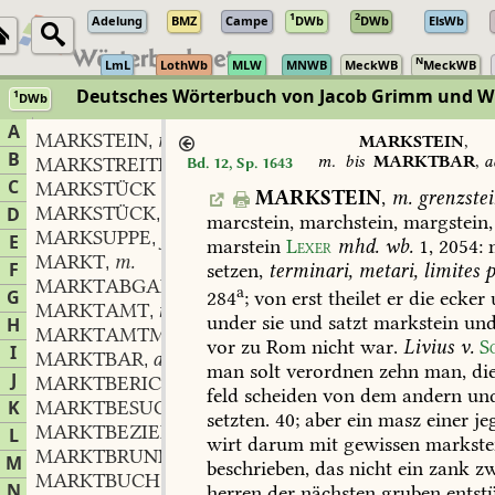
1
2
Adelung
BMZ
Campe
DWb
DWb
ElsWb
N
LmL
LothWb
MLW
MNWB
MeckWB
MeckWB
Deutsches Wörterbuch von Jacob Grimm und 
1
DWb
Berlin-Brandenburgische Akademie der Wissenschaften
·
Niedersächs
A
MARKSTEIN
m.
,
MARKSTEIN
,
B
m.
bis
MARKTBAR
,
a
MARKSTREITIGKEIT
f.
Bd. 12, Sp. 1643
,
C
MARKSTÜCK
MARKSTEIN
,
m.
grenzstei
MARKSTÜCK
n.
D
,
marcstein,
marchstein,
margstein,
MARKSUPPE
f.
,
E
marstein
Lexer
mhd.
wb.
1,
2054
:
m
MARKT
m.
,
F
setzen,
terminari,
metari,
limites
p
MARKTABGABE
f.
,
a
G
284
;
von
erst
theilet
er
die
ecker
MARKTAMT
n.
,
under
sie
und
satzt
markstein
un
H
MARKTAMTMANN
m.
,
vor
zu
Rom
nicht
war.
Livius
v.
S
I
MARKTBAR
adj.
,
man
solt
verordnen
zehn
man,
di
J
MARKTBERICHT
m.
,
feld
scheiden
von
dem
andern
un
K
MARKTBESUCHER
m.
,
setzten.
40;
aber
ein
masz
einer
je
MARKTBEZIEHER
m.
L
,
wirt
darum
mit
gewissen
markste
MARKTBRUNNEN
m.
,
M
beschrieben,
das
nicht
ein
zank
zw
MARKTBUCH
n.
,
N
herren
der
nächsten
gruben
entst