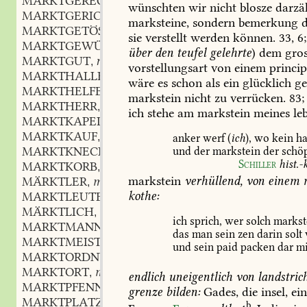
MARKTGERECHTIGKEIT
f.
,
wünschten
wir
nicht
blosze
darzä
MARKTGERICHT
n.
,
marksteine,
sondern
bemerkung
d
MARKTGETÖSE
n.
,
sie
verstellt
werden
können.
33,
6;
MARKTGEWÜHL
n.
,
über
den
teufel
gelehrte
)
dem
gro
MARKTGUT
n.
,
vorstellungsart
von
einem
princip
MARKTHALLE
f.
,
wäre
es
schon
als
ein
glücklich
ge
MARKTHELFER
m.
,
markstein
nicht
zu
verrücken.
83;
MARKTHERR
m.
,
ich
stehe
am
markstein
meines
leb
MARKTKAPELLE
f.
,
MARKTKAUF
m.
,
anker
werf
(
ich
),
wo
kein
ha
MARKTKNECHT
m.
und
der
markstein
der
schö
,
Schiller
hist.-k
MARKTKORB
m.
,
markstein
verhüllend,
von
einem
m
MÄRKTLER
m.
,
kothe:
MARKTLEUTE
MÄRKTLICH
adj.
,
ich
sprich,
wer
solch
markst
MARKTMANN
das
man
sein
zen
darin
solt
MARKTMEISTER
m.
,
und
sein
paid
packen
dar
mi
MARKTORDNUNG
f.
,
MARKTORT
m.
,
endlich
uneigentlich
von
landstric
MARKTPFENNIG
m.
,
grenze
bilden:
Gades,
die
insel,
ei
MARKTPLATZ
m.
,
b