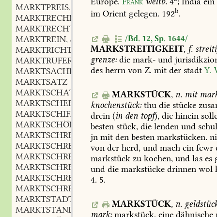
Europe.
Frank
weltb.
4
;
India
ein
MARKTPREIS
m.
,
b
im
Orient
gelegen.
192
.
MARKTRECHNUNG
f.
,
MARKTRECHT
n.
,
/Bd. 12, Sp. 1644/
MARKTREIN
adj.
,
MARKSTREITIGKEIT
,
f.
streit
MARKTRICHTER
m.
,
grenze:
die
mark-
und
jurisdikzion
MARKTRUFER
m.
,
des
herrn
von
Z.
mit
der
stadt
Y.
W
MARKTSACHE
f.
,
MARKTSATZ
MARKTSCHATZ
m.
,
MARKSTÜCK
,
n.
mit
mar
MARKTSCHEFFEL
m.
,
knochenstück:
thu
die
stücke
zus
MARKTSCHIFF
n.
,
drein
(
in
den
topf
),
die
hinein
soll
MARKTSCHÖN
adj.
,
besten
stück,
die
lenden
und
schul
MARKTSCHREIER
m.
,
jn
mit
den
besten
markstücken.
n
MARKTSCHREIEREI
f.
,
von
der
herd,
und
mach
ein
fewr
MARKTSCHREIERHAFT
adj. und adv.
,
markstück
zu
kochen,
und
las
es
g
MARKTSCHREIERISCH
adj. und adv.
,
und
die
markstücke
drinnen
wol
MARKTSCHREIERSTIMME
f.
,
4.
5
.
MARKTSCHREIERTON
m.
,
MARKTSTADT
f.
,
MARKSTÜCK
,
n.
geldstüc
MARKTSTAND
m.
,
mark:
markstück,
eine
dähnische