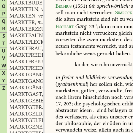
MARKTBUDE
f.
,
Bechius
(1551)
64
;
sprichwörtlich:
a
O
MÄRKTELN
verb.
,
soll
man
nicht
verrücken.
Simrock
P
MARKTEN
verb.
,
die
alten
markstein
sind
nit
zu
ver
Q
MARKTER
m.
,
b
Fischart
Garg.
23
;
dann
man
mus
R
MARKTERZEUGNIS
n.
,
markstein
nicht
verrucken:
gleich
MARKTFAHNE
f.
S
,
vorzeiten
die
zwen
markstein
des
MARKTFLECKEN
T
neuen
testaments
verruckt,
und
a
MARKTFRAU
f.
,
U
bekömliche
weisz
geruckt
haben.
MARKTFREIHEIT
f.
,
V
MARKTFREIUNG
f.
,
kinder,
wir
ruhn
unverrückt
W
MARKTFRIEDE
X
MARKTGANG
m.
,
in
freier
und
bildlicher
verwendun
Y
MARKTGÄNGER
m.
,
(
grabdenkmal
)
her
sollen
sich,
wi
MARKTGÄNGIG
adj.
Z
,
markstein,
gatten,
verwandte,
fre
MARKTGAST
m.
,
nach
ihrem
hinscheiden
noch
ver
MARKTGEBIET
n.
,
17,
203
;
die
psychologischen
erkl
MARKTGEBRAUS
n.
,
abstracter
ideen
..
sind
beilagen
z
MARKTGELD
n.
,
des
verfassers,
als
eines
unserer
er
MARKTGELEIT
n.
,
der
philosophie,
der
einöden
in
ur
MARKTGENEHM
adj.
,
verwandeln
weisz.
allein
auch
in
d