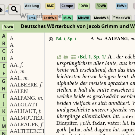
1
2
Adelung
BMZ
Campe
DWb
DWb
ElsWb
N
LmL
LothWb
MLW
MNWB
MeckWB
MeckWB
Deutsches Wörterbuch von Jacob Grimm und 
1
DWb
Berlin-Brandenburgische Akademie der Wissenschaften
·
Niedersächs
A
A
A
bis
AALFANG
,
m
Bd. 1, Sp. 1
B
A
C
Ä
A
,
der
edels
/Bd. 1, Sp. 1/
Ä
D
ursprünglichste
aller
laute,
aus
bru
AA
f.
,
E
kehle
voll
erschallend,
den
das
kin
AA
m.
,
F
leichtesten
hervor
bringen
lernt,
d
AAL
m.
,
G
alphabete
der
meisten
sprachen
a
AALBEERE
f.
,
H
stellen.
a
hält
die
mitte
zwischen
i
AALEN
I
welche
beide
es
geschwächt
werde
AALFANG
m.
,
beiden
vielfach
es
sich
annähert.
V
J
AALGLATT
und
geschichte
unserer
sprache
ve
K
AALHAUT
f.
,
übergänge
allenthalben:
lat.
pater
AALMUTTER
f.
L
,
Diespiter,
goth.
fadar,
vater;
lat.
ta
AALRAUPE
f.
,
M
goth.
þaha,
ahd.
dagêm;
lat.
sapio
AALTHIERCHEN
n.
,
N