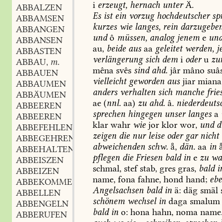
i
erzeugt,
hernach
unter
Ä.
ABBALZEN
Es
ist
ein
vorzug
hochdeutscher
sp
ABBAMSEN
kurzes
wie
langes,
rein
darzugeben
ABBANGEN
und
ô
müssen,
analog
jenem
e
un
ABBANSEN
au,
beide
aus
aa
geleitet
werden,
j
ABBASTEN
verlängerung
sich
dem
i
oder
u
zu
ABBAU
m.
,
mêna
svês
sind
ahd.
jâr
mâno
suâ
ABBAUEN
vielleicht
geworden
aus
jiar
miana
ABBAUMEN
anders
verhalten
sich
manche
fries
ABBÄUMEN
ae
(
nnl.
aa)
zu
ahd.
â.
niederdeuts
ABBEEREN
sprechen
hingegen
unser
langes
a
ABBEEREN
klar
wahr
wie
jor
klor
wor,
und
d
ABBEFEHLEN
zeigen
die
nur
leise
oder
gar
nicht
ABBEGEHREN
abweichenden
schw.
,
dän.
aa
in

ABBEHALTEN
pflegen
die
Friesen
bald
in
e
zu
wa
ABBEISZEN
schmal,
stef
stab,
gres
gras,
bald
i
ABBEIZEN
name,
fona
fahne,
hond
hand;
eb
ABBEKOMMEN
Angelsachsen
bald
in
ä:
däg
smäl
ABBELLEN
schönem
wechsel
in
daga
smalum
ABBENGELN
bald
in
o:
hona
hahn,
noma
name
ABBERUFEN