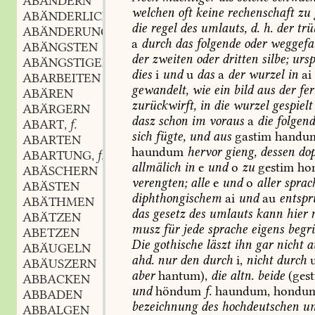
ABÄNDERN
welchen
oft
keine
rechenschaft
zu
ABÄNDERLICH
die
regel
des
umlauts,
d.
h.
der
trü
ABÄNDERUNG
a
durch
das
folgende
oder
weggefal
ABÄNGSTEN
der
zweiten
oder
dritten
silbe;
ursp
ABÄNGSTIGEN
dies
i
und
u
das
a
der
wurzel
in
ai
ABARBEITEN
gewandelt,
wie
ein
bild
aus
der
fer
ABÄREN
zurückwirft,
in
die
wurzel
gespielt
ABÄRGERN
dasz
schon
im
voraus
a
die
folgen
ABART
f.
,
sich
fügte,
und
aus
gastim
handu
ABARTEN
haundum
hervor
gieng,
dessen
dop
ABARTUNG
f.
,
allmälich
in
e
und
o
zu
gestim
ho
ABÄSCHERN
verengten;
alle
e
und
o
aller
sprac
ABÄSTEN
diphthongischem
ai
und
au
entspr
ABÄTHMEN
das
gesetz
des
umlauts
kann
hier
n
ABÄTZEN
musz
für
jede
sprache
eigens
begr
ABETZEN
Die
gothische
läszt
ihn
gar
nicht
a
ABÄUGELN
ahd.
nur
den
durch
i,
nicht
durch
ABÄUSZERN
aber
hantum),
die
altn.
beide
(ges
ABBACKEN
und
höndum
f.
haundum,
hondum
ABBADEN
bezeichnung
des
hochdeutschen
um
ABBALGEN