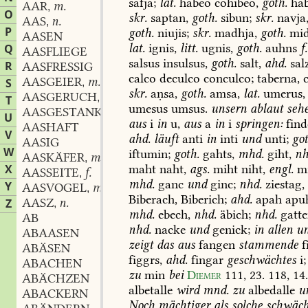
safja;
lat.
habeo
cohibeo,
goth.
hab
AAR
m.
,
O
skr.
saptan,
goth.
sibun;
skr.
navja
AAS
n.
,
P
goth.
niujis;
skr.
madhja,
goth.
mid
AASEN
lat.
ignis,
litt.
ugnis,
goth.
auhns
f.
Q
AASFLIEGE
salsus
insulsus,
goth.
salt,
ahd.
sal
R
AASFRESSIG
calco
deculco
conculco;
taberna,
c
AASGEIER
m.
S
,
skr.
aṇsa,
goth.
amsa,
lat.
umerus,
AASGERUCH
m.
,
T
umesus
umsus.
unsern
ablaut
seh
AASGESTANK
m.
,
U
aus
i
in
u,
aus
a
in
i
springen:
find
AASHAFT
V
ahd.
läuft
anti
in
inti
und
unti;
got
AASIG
W
iftumin;
goth.
gahts,
mhd.
giht,
nh
AASKÄFER
m.
,
maht
naht,
ags.
miht
niht,
engl.
mi
X
AASSEITE
f.
,
mhd.
ganc
und
ginc;
nhd.
ziestag,
Y
AASVOGEL
m.
,
Biberach,
Biberich;
ahd.
apah
apu
AASZ
n.
Z
,
mhd.
ebech,
nhd.
äbich;
nhd.
gatte
AB
nhd.
nacke
und
genick;
in
allen
un
ABAASEN
zeigt
das
aus
fangen
stammende
f
ABÄSEN
figgrs,
ahd.
fingar
geschwächtes
i;
ABACHEN
zu
min
bei
Diemer
111,
23.
118,
14
ABÄCHZEN
albetalle
wird
mnd.
zu
albedalle
u
ABACKERN
Noch
mächtiger
als
solche
schwäch