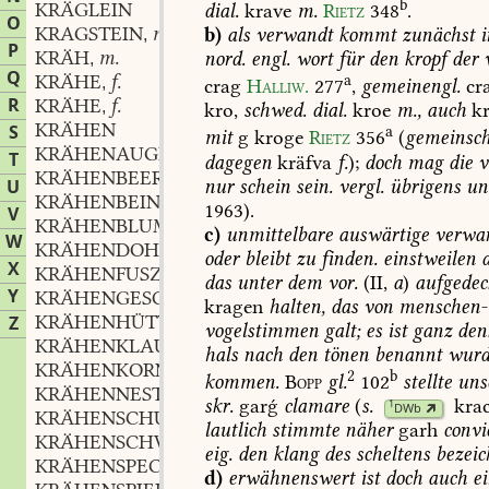
b
KRÄGLEIN
dial.
krave
m.
Rietz
348
.
O
KRAGSTEIN
m.
b)
als
verwandt
kommt
zunächst
i
,
P
KRÄH
m.
nord.
engl.
wort
für
den
kropf
der
v
,
Q
KRÄHE
f.
a
,
crag
Halliw.
277
,
gemeinengl.
cr
R
KRÄHE
f.
,
kro,
schwed.
dial.
kroe
m.,
auch
kr
KRÄHEN
S
a
mit
g
kroge
Rietz
356
(
gemeinsc
KRÄHENAUGE
f.
,
T
dagegen
kräfva
f.
);
doch
mag
die
v
KRÄHENBEERE
f.
,
nur
schein
sein.
vergl.
übrigens
un
U
KRÄHENBEIN
n.
,
1963).
V
KRÄHENBLUME
f.
,
c)
unmittelbare
auswärtige
verwan
W
KRÄHENDOHLE
f.
,
oder
bleibt
zu
finden.
einstweilen
d
X
KRÄHENFUSZ
m.
,
das
unter
dem
vor.
(II,
a
)
aufgedec
Y
KRÄHENGESCHREI
n.
,
kragen
halten,
das
von
menschen-
KRÄHENHÜTTE
f.
Z
,
vogelstimmen
galt;
es
ist
ganz
den
KRÄHENKLAUE
f.
,
hals
nach
den
tönen
benannt
wurd
KRÄHENKORN
n.
,
2
b
kommen.
Bopp
gl.
102
stellte
uns
KRÄHENNEST
n.
,
skr.
garǵ
clamare
(
s.
kra
1
DWb
KRÄHENSCHUSZ
m.
,
lautlich
stimmte
näher
garh
convic
KRÄHENSCHWARM
m.
,
eig.
den
klang
des
scheltens
bezeic
KRÄHENSPECHT
m.
,
d)
erwähnenswert
ist
doch
auch
ei