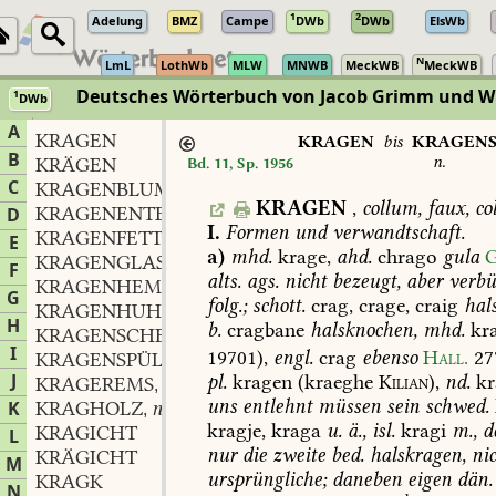
1
2
Adelung
BMZ
Campe
DWb
DWb
ElsWb
N
LmL
LothWb
MLW
MNWB
MeckWB
MeckWB
Deutsches Wörterbuch von Jacob Grimm und 
1
DWb
Berlin-Brandenburgische Akademie der Wissenschaften
·
Niedersächs
A
KRAGEN
KRAGEN
bis
KRAGENS
B
n.
KRÄGEN
Bd. 11, Sp. 1956
C
KRAGENBLUME
f.
,
KRAGEN
,
collum,
faux,
col
KRAGENENTE
f.
D
,
I.
Formen
und
verwandtschaft.
KRAGENFETT
n.
,
E
a)
mhd.
krage,
ahd.
chrago
gula
G
KRAGENGLAS
n.
,
F
alts.
ags.
nicht
bezeugt,
aber
verbü
KRAGENHEMDE
n.
,
G
folg.;
schott.
crag,
crage,
craig
hals
KRAGENHUHN
n.
,
H
b.
cragbane
halsknochen,
mhd.
kra
KRAGENSCHELM
m.
,
I
19701),
engl.
crag
ebenso
Hall.
27
KRAGENSPÜLERLE
n.
,
J
pl.
kragen
(kraeghe
Kilian
),
nd.
kr
KRAGEREMS
n.
,
uns
entlehnt
müssen
sein
schwed.
K
KRAGHOLZ
n.
,
kragje,
kraga
u.
ä.,
isl.
kragi
m.,
d
KRAGICHT
L
nur
die
zweite
bed.
halskragen,
nic
KRÄGICHT
M
ursprüngliche;
daneben
eigen
dän.
KRAGK
N