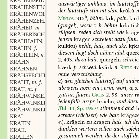
KRÄHENSPIER
auswärtiger
anklang.
im
lautstoffe
KRÄHENSTECHER
m.
,
der
lautstufe
stimmt
slav.
krŭkŭ
m
KRÄHENWOLLBLUME
f.
,
b
Miklos.
315
,
böhm.
krk,
poln.
kar
KRÄHENZEHE
f.
,
(
gurgel
),
wozu
z.
b.
böhm.
krkati
k
KRÄHER
m.
,
rülpsen,
reden
sich
stellt
wie
krag
KRÄHERISCH
adj.
,
jenem
kragen
schreien;
dazu
finn.
KRÄHHAHN
m.
,
kulkku)
kehle,
hals,
auch
skr.
kṛk
KRÄHIN
f.
,
diesem
liegt
doch
näher
ahd.
quer
KRÄHLEIN
n.
,
2,
403
,
dazu
bair.
quergeln
schrei
KRAHN
kverk
f.,
schwed.
kvärk
n.
Rietz
3
KRAHNEN
ohne
verschiebung.
KRÄHSPECHT
e)
den
gleichen
lautstoff
auf
andre
KRAHT
m. f.
,
übrigens
noch
ein
germ.
wort,
ags.
KRAT
m. f.
,
guttur,
fauces
Grein
2,
98
,
unser
ra
KRÄHWINKEL
jedenfalls
urspr.
hracho,
und
dazu
KRÄHWINKLER
m.
,
stimmend
ahd.
h
/Bd. 11, Sp. 1957/
KRÄHWINKLERISCH
adj.
,
screare
(
rächsen
)
wie
bair.
krägez
KRAI
e.
),
krägeln
zu
kragen
hals.
ich
de
KRAIEN
dunklen
wörtern
sollen
auch
solch
KRAIL
gesammelt
werden,
da
der
stoff
de
KRAILEN