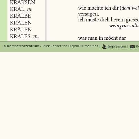
KRAKSEN
wie
mochte
ich
dir
(
dem
wei
KRAL
m.
,
versagen,
KRALBE
ich
müste
dich
herein
giesz
KRALEN
weingrusz
altd
KRÄLEN
KRALES
m.
,
was
man
in
möcht
dar
KRALL
adj.
,
getragen,
©
Kompetenzzentrum - Trier Center for Digital Humanities
|
Impressum
|
Ko
KRALL
m.
das
fressens
alles
in
irn
,
kragen.
KRÄLL
m.
,
fastn.
sp.
787,
KRELL
m.
,
KRALLE
noch
setz
ich
dich
(
wein
)
an
KRALLE
f.
,
und
lasz
dich
seuberlich
ein
KRALLE
f.
,
flieszen.
KRALLEN
KRALLEN
ich
in
(
den
wein
)
in
min
kra
KRALLEN
schüt.
KRÄLLEN
Keller
Daniel
15
KRELLEN
mein
kragen
und
magen
steht
allz
KRALLENAFFE
m.
,
eins
fürsprechen
(
sachwalters
)
täs
KRALLENFAUST
f.
,
(
Sch.
453);
männer,
die
nur
ihren
KRALLENHAFT