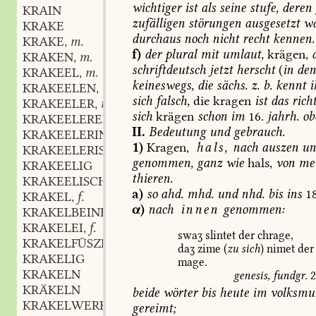
wichtiger
ist
als
seine
stufe,
deren
KRAIN
zufälligen
störungen
ausgesetzt
wa
KRAKE
durchaus
noch
nicht
recht
kennen.
KRAKE
m.
,
f)
der
plural
mit
umlaut,
krägen,
KRAKEN
m.
,
schriftdeutsch
jetzt
herscht
(
in
de
KRAKEEL
m.
,
keineswegs,
die
sächs.
z.
b.
kennt
i
KRAKEELEN
verbum
,
sich
falsch,
die
kragen
ist
das
richt
KRAKEELER
m.
,
sich
krägen
schon
im
16.
jahrh.
ob
KRAKEELEREI
f.
,
II.
Bedeutung
und
gebrauch.
KRAKEELERIN
f.
,
1)
Kragen,
hals,
nach
auszen
un
KRAKEELERISCH
genommen,
ganz
wie
hals,
von
me
KRAKEELIG
thieren.
KRAKEELISCH
a)
so
ahd.
mhd.
und
nhd.
bis
ins
18
KRAKEL
f.
,
α)
nach
innen
genommen:
KRAKELBEINE
KRAKELEI
f.
,
swaʒ
slintet
der
chrage,
KRAKELFÜSZE
daʒ
zime
(
zu
sich
)
nimet
der
KRAKELIG
mage.
KRAKELN
genesis,
fundgr.
2
KRÄKELN
beide
wörter
bis
heute
im
volksmu
KRAKELWERK
gereimt;