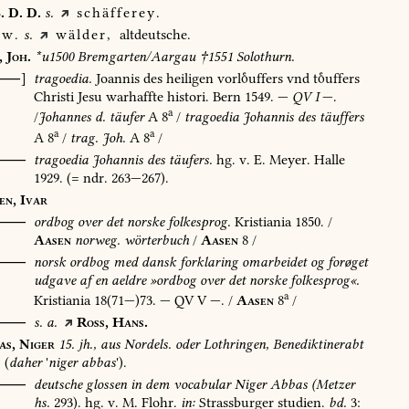
.
D.
D.
s.
schäfferey.
w.
s.
wälder,
altdeutsche.
,
Joh.
*u1500
Bremgarten/Aargau
†1551
Solothurn.
[⸺]
tragoedia.
Joannis
des
heiligen
vorluffers
vnd
tuffers
Christi
Jesu
warhaffte
histori.
Bern
1549
.
—
QV
I
—.
a
/
Johannes
d.
täufer
A
8
/
tragoedia
Johannis
des
täuffers
a
a
A
8
/
trag.
Joh.
A
8
/
⸺
tragoedia
Johannis
des
täufers.
hg.
v.
E.
Meyer.
Halle
1929
.
(=
ndr.
263—267).
en,
Ivar
⸺
ordbog
over
det
norske
folkesprog.
Kristiania
1850
.
/
Aasen
norweg.
wörterbuch
/
Aasen
8
/
O⸺
norsk
ordbog
med
dansk
forklaring
omarbeidet
og
forøget
udgave
af
en
aeldre
»ordbog
over
det
norske
folkesprog«.
a
Kristiania
18(71—)73.
—
QV
V
—.
/
Aasen
8
/
⸺
s.
a.
Ross,
Hans.
as,
Niger
15.
jh.,
aus
Nordels.
oder
Lothringen,
Benediktinerabt
(
daher
'
niger
abbas
').
⸺
deutsche
glossen
in
dem
vocabular
Niger
Abbas
(Metzer
hs.
293).
hg.
v.
M.
Flohr.
in:
Strassburger
studien.
bd.
3: