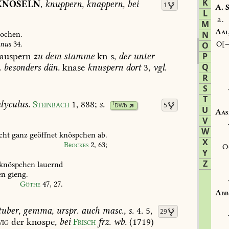
K
KNÖSELN
,
knuppern,
knappern,
bei
1
A.
S
L
a.
M
Aal
ochen.
N
anus
34
.
O
O
auspern
zu
dem
stamme
kn-s,
der
unter
P
Q
.
besonders
dän.
knase
knuspern
dort
3,
vgl.
R
S
T
lyculus.
Steinbach
1,
888
;
s.
1
5
DWb
U
Aas
V
W
cht
ganz
geöffnet
knöspchen
ab.
X
Brockes
2,
63
;
Y
Z
knöspchen
lauernd
en
gieng.
Göthe
47,
27
.
Abb
uber,
gemma,
urspr.
auch
masc.,
s.
4.
5,
29
ig
der
knospe,
bei
Frisch
frz.
wb.
(1719)