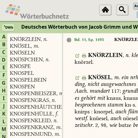
A
Deutsches Wörterbuch von Jacob Grimm und 
1
DWb
A
KNÖRZLEIN
n.
,
KNÖRZLE
Bd. 11, Sp. 1493
B
KNÖSEL
m.
,
C
KNÖSELN
KNÖRZLEIN
,
n.
kl
KNÖSPCHEN
n.
D
,
knörzel.
KNOSPE
E
KNOSPEL
F
KNÖSEL
,
m.
ein
nrh
KNOSPELBEIN
G
ding,
nicht
ausgewachsnes
KNOSPEN
H
Aach.
mundart
117;
grundb
KNOSPENBEISZER
m.
,
es
gehört
mit
knaus,
knaus
I
KNOSPENGRAS
n.
,
besprochenen
stamm
kn-s.
J
KNOSPENHÄUTCHEN
n.
,
knirps
:
knorpel,
auch
fläm
K
KNOSPENHÜLLE
f.
,
westf.
knüesel,
auch
nüesel
KNOSPENKLEID
n.
L
,
zeitschr.
2,
98
,
wie
butze
be
KNOSPENKRANZ
m.
,
M
KNOSPENMUND
m.
,
N