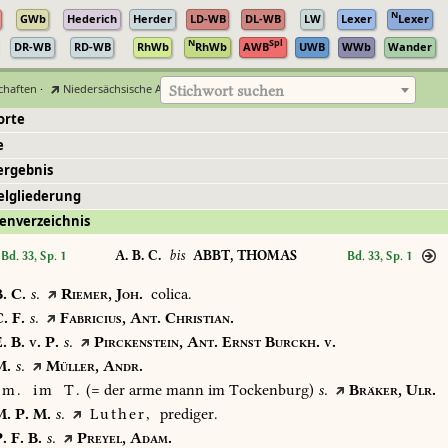
N
GWb
Hederich
Herder
LD-WB
DL-WB
LW
Lexer
Lexer
N
Spl
DR-WB
RD-WB
RhWb
RhWb
AWB
UWB
WWb
Wander
chaften
·
Niedersächsische Akademie der Wissenschaften zu Göttingen
Stichwort suchen
orte
e
ergebnis
elgliederung
enverzeichnis
A. B. C.
bis
ABBT, THOMAS
Bd. 33, Sp. 1
Bd. 33, Sp. 1
.
C.
s.
Riemer,
Joh.
colica.
.
F.
s.
Fabricius,
Ant.
Christian.
.
B.
v.
P.
s.
Pirckenstein,
Ant.
Ernst
Burckh.
v.
.
s.
Müller,
Andr.
m.
im
T.
(=
der
arme
mann
im
Tockenburg)
s.
Bräker,
Ulr.
.
P.
M.
s.
Luther,
prediger.
.
F.
B.
s.
Preyel,
Adam.