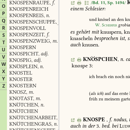
KNOSPENRAUPE
f.
/Bd. 11, Sp. 1494/
,
O
einem
Schlesier:
KNOSPENREICH
P
KNOSPENREIS
n.
,
und
knösel
an
den
kn
Q
KNOSPENSCHUPPE
f.
,
W.
Scherfer
grobi
R
KNOSPENVOLL
es
gehört
mit
knuspern,
kn
KNOSPENZEIT
f.
S
,
knascheln
besprochen
ist,
s
KNOSPENZWEIG
m.
,
T
auch
knusen.
KNOSPERN
U
KNOSPICHT
adj.
,
V
KNÖSPCHEN
,
n.
ca
KNOSPIG
adj.
,
W
knospe
3:
KNÖSPLEIN
n.
,
X
KNOSTEL
ich
brach
ein
noch
ni
Y
KNOSTER
KNOSTERN
Z
KNOSZ
m.
,
(
als
ich
)
auf
das
erste
KNOTAST
m.
,
früh
zu
meinem
gart
KNÖTCHEN
n.
,
KNÖTCHEN
KNÖTCHENARBEIT
f.
,
KNOSPE
,
f.
nodus,
t
KNÖTCHENGRAS
n.
,
auch
in
der
3.
bed.
bei
Ludw