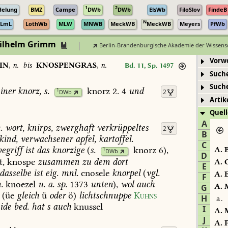
1
2
delung
BMZ
Campe
DWb
DWb
ElsWb
FiloSlov
FindeB
N
LmL
LothWb
MLW
MNWB
MeckWB
MeckWB
Meyers
PfWb
Wilhelm Grimm
Berlin-Brandenburgische Akademie der Wissens
Vorw
IN
,
n.
bis
KNOSPENGRAS
,
n.
Bd. 11, Sp. 1497
Such
Such
einer
knorz,
s.
knorz
2.
4
und
1
2
DWb
Artik
Quell
A
.
wort,
knirps,
zwerghaft
verkrüppeltes
2
B
kind,
verwachsener
apfel,
kartoffel.
C
egriff
ist
das
knorzige
(
s.
knorz
6),
A.
B
1
DWb
D
t,
knospe
zusammen
zu
dem
dort
A.
C
E
dasselbe
ist
eig.
mnl.
cnosele
knorpel
(
vgl.
A.
E
F
.
knoezel
u.
a.
sp.
1373
unten
),
wol
auch
A.
M
G
(üe
gleich
ü
oder
ö)
lichtschnuppe
Kuhns
H
a.
ide
bed.
hat
s
auch
knussel
I
A.
M
J
A.
P