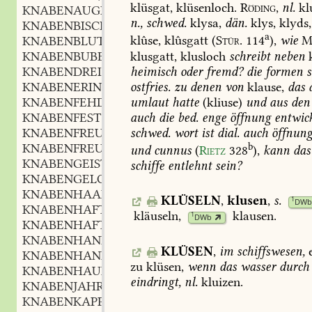
klüsgat,
klüsenloch.
Röding,
nl.
kl
KNABENAUGE
n.
,
n.,
schwed.
klysa,
dän.
klys,
klyds,
KNABENBISCHOF
m.
,
a
klûse,
klûsgatt
(
Stür.
114
),
wie
M
KNABENBLUT
n.
,
klusgatt,
klusloch
schreibt
neben
k
KNABENBUBE
m.
,
heimisch
oder
fremd?
die
formen
s
KNABENDREIST
ostfries.
zu
denen
von
klause,
das
KNABENERINNERUNG
f.
,
umlaut
hatte
(kliuse)
und
aus
den
KNABENFEHDE
f.
,
auch
die
bed.
enge
öffnung
entwic
KNABENFEST
schwed.
wort
ist
dial.
auch
öffnun
KNABENFREUDE
f.
,
b
KNABENFREUNDSCHAFT
f.
und
cunnus
(
Rietz
328
),
kann
das
,
KNABENGEIST
m.
schiffe
entlehnt
sein?
,
KNABENGELOCK
n.
,
KNABENHAAR
n.
,
KLÜSELN
,
klusen
,
s.
1
DWb
KNABENHAFT
kläuseln
,
klausen
.
1
DWb
KNABENHAFTIGKEIT
f.
,
KNABENHAND
f.
,
KLÜSEN
,
im
schiffswesen,
e
KNABENHANDEL
m.
,
zu
klüsen,
wenn
das
wasser
durch
KNABENHAUPT
n.
,
eindringt,
nl.
kluizen.
KNABENJAHRE
KNABENKAPPE
f.
,