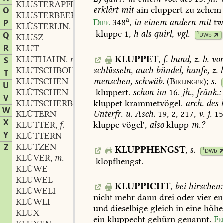
KLUSTERAPFEL
erklärt
mit
ain
cluppert
zu
zehem
O
KLUSTERBEERE
a
Dief.
348
,
in
einem
andern
mit
twi
P
KLÜSTERLIN
n.
,
kluppe
1,
h
als
quirl,
vgl.
1
Q
DWb
KLUSZ
R
KLUT
KLUPPET
,
f.
bund,
z.
b.
vo
KLUTHAHN
n.
S
,
schlüsseln,
auch
bündel,
haufe,
z.
b
KLUTSCHBOHNE
f.
,
T
menschen,
schwäb.
(
Birlinger
);
s.
KLUTSCHEN
U
KLÜTSCHEN
kluppert
.
schon
im
16.
jh.,
fränk.:
V
KLUTSCHERBSE
f.
kluppet
krammetvögel.
arch.
des
h
,
W
KLÜTERN
Unterfr.
u.
Asch.
19,
2,
217,
v.
j.
15
X
KLUTTER
f.
kluppe
vögel',
also
klupp
m.?
,
Y
KLÜTTERN
KLUTZEN
Z
KLUPPHENGST
,
s.
1
DWb
KLÜVER
m.
,
klopfhengst
.
KLÜWE
KLUWEL
KLUPPICHT
,
bei
hirschen:
KLÜWELI
nicht
mehr
dann
drei
oder
vier
en
KLÜWLI
und
dieselbige
gleich
in
eine
höhe
KLUX
ein
kluppecht
gehürn
genannt.
Fe