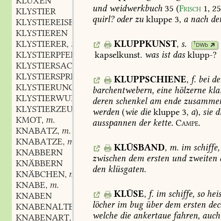
KLUXEN
und
weidwerkbuch
35
(
Frisch
1,
25
KLYSTIER
quirl?
oder
zu
kluppe
3,
a
nach
de
KLYSTIEREISEN
n.
,
KLYSTIEREN
KLUPPKUNST
,
s.
KLYSTIERER
m.
1
,
DWb
KLYSTIERPFEIFE
f.
kapselkunst
.
was
ist
das
klupp-?
,
KLYSTIERSACK
m.
,
KLYSTIERSPRITZE
f.
,
KLUPPSCHIENE
,
f.
bei
de
KLYSTIERUNG
f.
,
barchentwebern,
eine
hölzerne
kla
KLYSTIERWURZ
f.
,
deren
schenkel
am
ende
zusammen
KLYSTIERZEUG
n.
,
werden
(
wie
die
kluppe
3,
a
),
sie
d
KMOT
m.
,
ausspannen
der
kette.
Campe.
KNABATZ
m.
,
KNABATZE
m.
,
KLÜSBAND
,
m.
im
schiffe,
KNABBERN
zwischen
dem
ersten
und
zweiten
KNÄBBERN
den
klüsgaten.
KNÄBCHEN
n.
,
KNABE
m.
,
KLÜSE
,
f.
im
schiffe,
so
hei
KNABEN
löcher
im
bug
über
dem
ersten
dec
KNABENALTER
n.
,
welche
die
ankertaue
fahren,
auch
KNABENART
f.
,