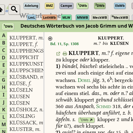
1
2
Adelung
BMZ
Campe
DWb
DWb
ElsWb
N
LmL
LothWb
MLW
MNWB
MeckWB
MeckWB
Deutsches Wörterbuch von Jacob Grimm und 
1
DWb
Berlin-Brandenburgische Akademie der Wissenschaften
·
Niedersächs
A
KLUPPERT
m.?
,
KLUPPERT
,
B
m.?
bis
KLÜSEN
KLUPPET
f.
Bd. 11, Sp. 1308
,
C
KLUPPHENGST
KLUPPERT
,
m.?
f.
eigene
n
KLUPPICHT
D
zu
kluppe
oder
klupper.
KLUPPKUNST
E
1)
bündel,
büschel:
stieleicheln
..
v
KLUPPSCHIENE
f.
,
F
zwei
und
auch
einige
drei
auf
ein
KLÜSBAND
m.
,
b
G
wachsen.
Döbel
jäg.
3,
6
;
bergeck
KLÜSE
f.
,
wachsen
wol
sechs
bis
achte
in
ei
H
KLÜSELN
auf
einem
stiel.
das.,
m.
oder
n.?
al
I
KLUSEN
schwäb.
kluppert
gebund
schlüssel
J
KLÜSEN
360
aus
Anspach,
Schmid
318
,
der
K
KLÜSHOLZ
n.
,
häufchen
überhaupt
anführt,
z.
b.
KLÜSLING
L
äpfeln.
s.
klupper
2
und
k
1
DWb
KLÜSSACK
m.
,
M
für
ü?),
auch
kluppet.
KLUSTER
m.
,
N
2)
quirl?
in
einem
voc.
des
15.
jh.
w