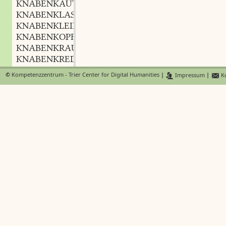
KNABENKAUTE
f.
,
KNABENKLASSE
f.
,
KNABENKLEID
n.
,
KNABENKOPF
m.
,
KNABENKRAUT
n.
,
KNABENKREDENZER
m.
,
KNABENKUNST
f.
,
©
Kompetenzzentrum - Trier Center for Digital Humanities
|
Impressum
|
Ko
KNABENLEBEN
n.
,
KNABENLEHRER
m.
,
KNABENLIEBE
f.
,
KNABENLUST
f.
,
KNABENMÄDCHEN
n.
,
KNABENMÄRCHEN
n.
,
KNABENMÄSZIG
KNABENMUT
m.
,
KNABENPAAR
n.
,
KNABENPFLANZE
f.
,
KNABENREIHEN
m.
,
KNABENROTTE
f.
,
KNABENSCHAFT
f.
,
KNABENSCHÄNDEN
n.
,