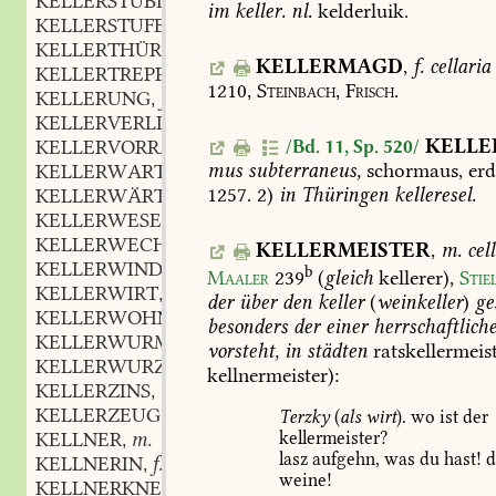
KELLERSTÜBLEIN
n.
,
im
keller.
nl.
kelderluik.
KELLERSTUFE
f.
,
KELLERTHÜRE
KELLERMAGD
,
f.
cellaria
KELLERTREPPE
f.
,
1210
,
Steinbach
,
Frisch.
KELLERUNG
f.
,
KELLERVERLIES
n.
,
KELL
KELLERVORRAT
m.
/Bd. 11, Sp. 520/
,
mus
subterraneus,
schormaus,
erd
KELLERWARTER
m.
,
1257.
2
)
in
Thüringen
kelleresel.
KELLERWÄRTS
adv.
,
KELLERWESEN
n.
,
KELLERWECHSEL
m.
,
KELLERMEISTER
,
m.
cel
KELLERWINDE
f.
,
b
Maaler
239
(
gleich
kellerer),
Stie
KELLERWIRT
m.
,
der
über
den
keller
(
weinkeller
)
ge
KELLERWOHNUNG
f.
,
besonders
der
einer
herrschaftlich
KELLERWURM
m.
,
vorsteht,
in
städten
ratskellermeis
KELLERWURZ
f.
,
kellnermeister):
KELLERZINS
m.
,
KELLERZEUG
n.
Terzky
(
als
wirt
).
wo
ist
der
,
kellermeister?
KELLNER
m.
,
lasz
aufgehn,
was
du
hast!
d
KELLNERIN
f.
,
weine!
KELLNERKNECHT
m.
,