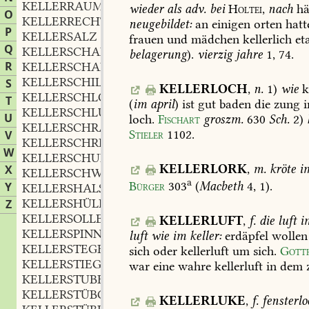
KELLERRAUM
m.
,
wieder
als
adv.
bei
Holtei,
nach
hä
O
KELLERRECHT
n.
,
neugebildet:
an
einigen
orten
hatt
P
KELLERSALZ
frauen
und
mädchen
kellerlich
eta
Q
KELLERSCHABE
f.
,
belagerung
).
vierzig
jahre
1,
74.
R
KELLERSCHALL
KELLERSCHILD
n.
S
,
KELLERLOCH
,
n.
1)
wie
k
KELLERSCHLOSZ
n.
,
T
(
im
april
)
ist
gut
baden
die
zung
i
KELLERSCHLÜSSEL
m.
,
U
loch.
Fischart
groszm.
630
Sch.
2)
KELLERSCHRANK
m.
,
Stieler
1102
.
V
KELLERSCHREIBER
m.
,
W
KELLERSCHULD
f.
,
KELLERLORK
,
m.
kröte
i
X
KELLERSCHWAND
m.
,
a
Bürger
303
(
Macbeth
4,
1).
Y
KELLERSHALS
KELLERSHÜLE
Z
KELLERSOLLER
m.
,
KELLERLUFT
,
f.
die
luft
i
KELLERSPINNE
f.
,
luft
wie
im
keller:
erdäpfel
wollen
KELLERSTEGE
f.
,
sich
oder
kellerluft
um
sich.
Gott
KELLERSTIEGE
f.
,
war
eine
wahre
kellerluft
in
dem
KELLERSTUBE
f.
,
KELLERSTÜBCHEN
n.
,
KELLERLUKE
,
f.
fensterlo