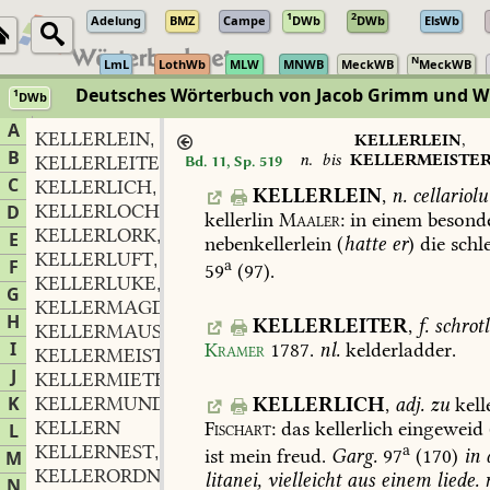
1
2
Adelung
BMZ
Campe
DWb
DWb
ElsWb
N
LmL
LothWb
MLW
MNWB
MeckWB
MeckWB
Deutsches Wörterbuch von Jacob Grimm und 
1
DWb
Berlin-Brandenburgische Akademie der Wissenschaften
·
Niedersächs
A
KELLERLEIN
n.
,
KELLERLEIN
,
B
n.
bis
KELLERMEISTE
KELLERLEITER
f.
Bd. 11, Sp. 519
,
C
KELLERLICH
adj.
,
KELLERLEIN
,
n.
cellariol
KELLERLOCH
n.
D
,
kellerlin
Maaler
:
in
einem
besond
KELLERLORK
m.
,
E
nebenkellerlein
(
hatte
er
)
die
schl
KELLERLUFT
f.
,
F
a
59
(97).
KELLERLUKE
f.
,
G
KELLERMAGD
f.
,
H
KELLERLEITER
,
f.
schrotl
KELLERMAUS
f.
,
I
Kramer
1787
.
nl.
kelderladder.
KELLERMEISTER
m.
,
J
KELLERMIETE
K
KELLERMUND
m.
KELLERLICH
,
adj.
zu
kell
,
KELLERN
Fischart
:
das
kellerlich
eingeweid
L
KELLERNEST
n.
a
,
ist
mein
freud.
Garg.
97
(170)
in
M
KELLERORDNUNG
f.
,
litanei,
vielleicht
aus
einem
liede.
n
N