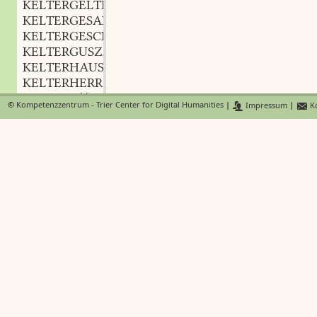
KELTERGELTE
f.
,
KELTERGESANG
m.
,
KELTERGESCHIRRE
n.
,
KELTERGUSZ
m.?
,
KELTERHAUS
n.
,
KELTERHERR
m.
,
KELTERHÖRIG
adj.
,
©
Kompetenzzentrum - Trier Center for Digital Humanities
|
Impressum
|
Ko
KELTERKASTEN
m.
,
KELTERKNECHT
m.
,
KELTERKUNDE
m.
,
KELTERLIED
n.
,
KELTERLOHN
m. n.
,
KELTERMACHER
m.
,
KELTERMEISTER
m.
,
KELTERMOST
KELTERN
KELTEROBST
n.
,
KELTERORDNUNG
f.
,
KELTERRECHT
n.
,
KELTERSATZ
m.
,
KELTERSCHEERE
f.
,