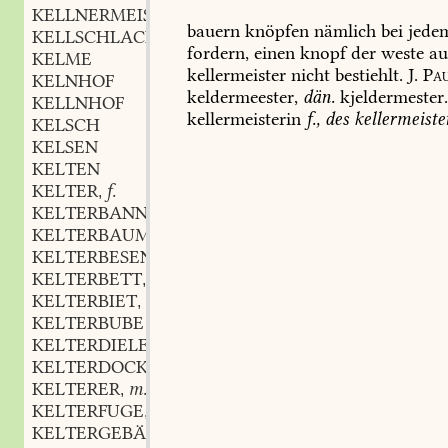
KELLNERMEISTER
m.
,
bauern
knöpfen
nämlich
bei
jede
KELLSCHLACKE
f.
,
fordern,
einen
knopf
der
weste
au
KELME
kellermeister
nicht
bestiehlt.
J.
Pau
KELNHOF
keldermeester,
dän.
kjeldermester
KELLNHOF
kellermeisterin
f.,
des
kellermeiste
KELSCH
KELSEN
KELTEN
KELTER
f.
,
KELTERBANN
m.
,
KELTERBAUM
m.
,
KELTERBESEN
m.
,
KELTERBETT
n.
,
KELTERBIET
n.
,
KELTERBUBE
KELTERDIELE
f.
,
KELTERDOCKE
f.
,
KELTERER
m.
,
KELTERFUGE
f.
,
KELTERGEBÄUDE
f.
,