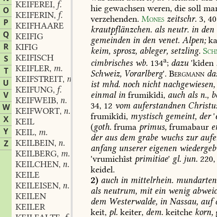
KEIFEREI
f.
,
hie
gewachsen
weren,
die
soll
ma
O
KEIFERIN
f.
,
verzehenden.
Mones
zeitschr.
3,
40
P
KEIFHAARE
krautpflänzchen.
als
neutr.
in
den
Q
KEIFIG
gemeinden
in
den
venet.
Alpen;
ka
R
KIFIG
keim,
sprosz,
ableger,
setzling.
Sch
KEIFISCH
S
a
cimbrisches
wb.
134
;
dazu
'kîden
KEIFLER
m.
,
T
Schweiz,
Vorarlberg
'.
Bergmann
da
KEIFSTREIT
m.
,
U
ist
mhd.
noch
nicht
nachgewiesen,
KEIFUNG
f.
,
einmal
in
frumikîdi,
auch
als
n.,
b
V
KEIFWEIB
n.
,
34,
12
vom
auferstandnen
Christu
W
KEIFWORT
n.
,
frumikîdi,
mystisch
gemeint,
der
'
X
KEIL
(
goth.
fruma
primus,
frumabaur
e
Y
KEIL
m.
,
der
aus
dem
grabe
wuchs
zur
aufe
KEILBEIN
n.
Z
,
anfang
unserer
eigenen
wiedergeb
KEILBERG
m.
,
'vrumichîst
primitiae
'
gl.
jun.
220,
KEILCHEN
n.
,
keidel.
KEILE
2)
auch
in
mittelrhein.
mundarten
KEILEISEN
n.
,
als
neutrum,
mit
ein
wenig
abweic
KEILEN
dem
Westerwalde,
in
Nassau,
auf
KEILER
keit,
pl.
keiter,
dem.
keitche
korn,
g