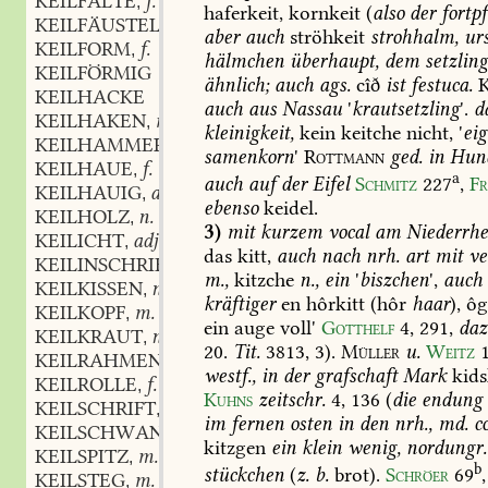
KEILFALTE
f.
,
haferkeit,
kornkeit
(
also
der
fortp
KEILFÄUSTEL
m.
,
aber
auch
ströhkeit
strohhalm,
urs
KEILFORM
f.
,
hälmchen
überhaupt,
dem
setzlin
KEILFÖRMIG
ähnlich;
auch
ags.
cîð
ist
festuca.
K
KEILHACKE
auch
aus
Nassau
'
krautsetzling
'.
d
KEILHAKEN
m.
,
kleinigkeit,
kein
keitche
nicht,
'
eig
KEILHAMMER
m.
,
samenkorn
'
Rottmann
ged.
in
Hund
KEILHAUE
f.
,
a
auch
auf
der
Eifel
Schmitz
227
,
F
KEILHAUIG
adj.
,
ebenso
keidel.
KEILHOLZ
n.
,
3)
mit
kurzem
vocal
am
Niederrhe
KEILICHT
adj.
,
das
kitt,
auch
nach
nrh.
art
mit
ve
KEILINSCHRIFT
f.
,
m.,
kitzche
n.,
ein
'
biszchen
',
auch
KEILKISSEN
n.
,
kräftiger
en
hôrkitt
(hôr
haar
),
ôg
KEILKOPF
m.
,
ein
auge
voll'
Gotthelf
4,
291
,
da
KEILKRAUT
n.
,
20
.
Tit.
3813,
3).
Müller
u.
Weitz
KEILRAHMEN
m.
,
westf.,
in
der
grafschaft
Mark
kids
KEILROLLE
f.
,
Kuhns
zeitschr.
4,
136
(
die
endung
KEILSCHRIFT
f.
,
im
fernen
osten
in
den
nrh.,
md.
co
KEILSCHWANZ
m.
,
kitzgen
ein
klein
wenig,
nordungr.
KEILSPITZ
m.
,
b
stückchen
(
z.
b.
brot).
Schröer
69
,
KEILSTEG
m.
,