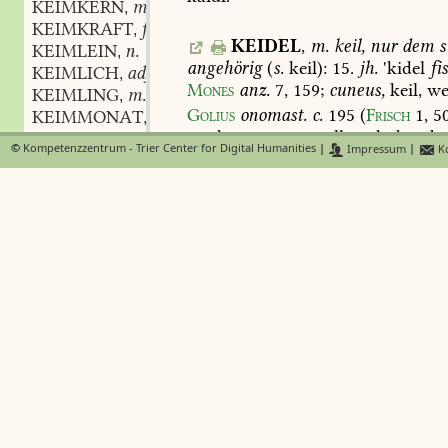
KEIMKERN
m.
,
KEIMKRAFT
f.
,
KEIDEL
,
m.
keil,
nur
dem
s
KEIMLEIN
n.
,
angehörig
(
s.
keil):
15.
jh.
'kidel
fi
KEIMLICH
adj.
,
Mones
anz.
7,
159
;
cuneus,
keil,
we
KEIMLING
m.
,
Golius
onomast.
c.
195
(
Frisch
1,
5
KEIMMONAT
m.
,
weck
gemma;
es
soll
auch
der
abg
KEIMSPITZE
f.
,
©
Kompetenzzentrum - Trier Center for Digital Humanities
|
Impressum
|
Ko
(
beim
pfropfen
)
in
der
dicke
eben
KEIMSTAND
m.
,
als
die
hülen,
so
mit
dem
zweck
o
KEIMUNG
f.
,
gemacht
ist,
darein
man
in
stecke
KEIMUNGSGÄHRUNG
f.
,
b
KEIMVOLL
feldbau
(
Straszb.
1545)
89
;
thu
al
KEIN
hauwet,
der
musz
ie
uber
ein
weil
KEIN
wecken,
den
er
in
das
holz
musz
s
KEIN
spitzen.
Keisersberg
XV
staffeln
E
KEINBART
m.
,
mit
ainem
beihel
oder
keidel
nit
m
KEIND
adj.
,
S.
Frank
...
47
;
z
eim
harten
ast
m
KEINEISEN
n.
,
harten
keidel
schen.
sprichw.
1,
7
KEINEN
groben
klotz
gehört
ein
grober
keil
KEINENFALLS
adv.
,
keidel
machen
damit
(
womit
)
ma
KEINERHAND
a
(
spalten
könnte
).
2,
34
;
ein
kleine
KEINERLEI