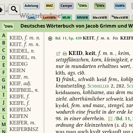
1
2
Adelung
BMZ
Campe
DWb
DWb
ElsWb
N
LmL
LothWb
MLW
MNWB
MeckWB
MeckWB
Deutsches Wörterbuch von Jacob Grimm und 
1
DWb
Berlin-Brandenburgische Akademie der Wissenschaften
·
Niedersächs
A
KEID
f. m. n.
,
KEIT
,
f. m. n.
bis
KEIF
Bd. 11, Sp. 439
B
KEIT
f. m. n.
,
C
KEIDEL
n.
,
KEID
,
keit
,
f.
m.
n.
,
keim,
KEIDEL
m.
D
,
setzpflänzchen,
korn,
kleinigkeit,
e
KEIDIG
E
nur
in
mundarten
erhaltnes
wort,
KEIEN
F
kîth,
ags.
cîð.
KEIF
m.
,
1)
fränk.,
schwäb.
keid
fem.,
kohlp
G
KEIF
adj.
,
krautsetzling.
Schmeller
2,
282
.
Sc
H
KEIFBEIL
n.
,
keidsamen,
kohlsame,
aus
dem
ma
I
KEIFE
f.
,
zieht.
alterthümlicher
schweiz.
kid
J
KEIFE
f.
,
kydel,
fem.
und
masc.,
stengel,
zar
K
KEIFELN
wodurch
eine
frucht
in
der
erde
ke
KEIFEN
L
98
.
in
einer
oberrhein.
/Bd. 11,
KEIFER
m.
,
M
ordnung
der
kleinzehnten
(
s.
d.
)
v
KEIFERBISZ
was
man
auch
kydt
verkauft
usz
N