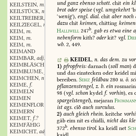
und
ganz
ebenso
schott.
chit
ein
kl
KEILSTEIN
m.
,
brot
oder
speise
(
vgl.
umgekehrt
'b
KEILSTÜCK
n.
,
'
wenig
'),
engl.
dial.
chit
aber
noch
KEILTREIBER
m.
,
dazu
chit
keimen,
chitting
keimen
KEILZIEGEL
m.
,
b
Halliwell
247
.
gab
es
etwa
eine
a
KEIM
m.
,
nebenform
kith?
oder
kit?
vgl.
Die
KEIM
m.
,
wb.
2,
449
.
KEIM
m.
,
KEIMAND
KEIMBAR
adj.
,
KEIDEL
,
n.
das
dem.
zu
vor
KEIMBLÄSCHEN
n.
,
1)
pfropfreis:
darnach
(
soll
man
)
d
KEIMBLUME
f.
,
und
das
einstecken
oder
keidel
mi
KEIMCHEN
n.
,
bereiben.
Sebiz
feldbau
280
u.
ö.
sc
KEIME
f.
,
pflanzenstengel,
z.
b.
ein
rosmarin
KEIMELN
98
(
vgl.
schon
kydel
f.
vorhin
),
es
c
KEIMEN
spargelstengel
),
mejaran
Fromman
KEIMENFLOR
ist
ags.
cîð
auch
surculus.
KEIMERN
2)
auch
gleich
rhein.
keitche
vorhi
KEIMET
f.?
,
gäb
eim
nit
es
chidli,
nicht
das
kle
KEIMFÄHIG
b
372
.
ebenso
tirol.
ka
keidl
net
Sch
KEIMICHT
adj.
,
kaidl.