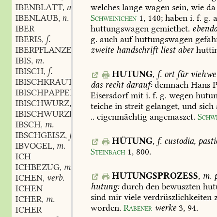
IBENBLATT
n.
welches
lange
wagen
sein,
wie
da
,
IBENLAUB
n.
Schweinichen
1,
140
;
haben
i.
f.
g.
a
,
IBER
huttungswagen
gemiethet.
ebenda
IBERIS
f.
g.
auch
auf
huttungswagen
gefah
,
IBERPFLANZE
f.
zweite
handschrift
liest
aber
hutti
,
IBIS
m.
,
IBISCH
f.
,
HUTUNG
,
f.
ort
für
viehwe
IBISCHKRAUT
n.
,
das
recht
darauf:
demnach
Hans
P
IBISCHPAPPEL
f.
,
Eisersdorf
mit
i.
f.
g.
wegen
hutu
IBISCHWURZ
f.
,
teiche
in
streit
gelanget,
und
sich
IBISCHWURZEL
..
eigenmächtig
angemaszet.
Schwe
IBSCH
m.
,
IBSCHGEISZ
f.
,
HÜTUNG
,
f.
custodia,
pasti
IBVOGEL
m.
,
Steinbach
1,
800
.
ICH
ICHBEZUG
m.
,
HUTUNGSPROZESS
,
m.
ICHEN
verb.
,
hutung:
durch
den
bewuszten
hut
ICHEN
sind
mir
viele
verdrüszlichkeiten
z
ICHER
m.
,
worden.
Rabener
werke
3,
94
.
ICHER