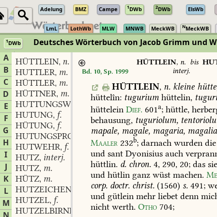
1
2
Adelung
BMZ
Campe
DWb
DWb
ElsWb
N
LmL
LothWb
MLW
MNWB
MeckWB
MeckWB
Deutsches Wörterbuch von Jacob Grimm und 
1
DWb
Berlin-Brandenburgische Akademie der Wissenschaften
·
Niedersächs
A
HÜTTLEIN
n.
,
HÜTTLEIN
,
n.
bis
HU
B
interj.
HUTTLER
m.
Bd. 10, Sp. 1999
,
C
HÜTTLER
m.
,
HÜTTLEIN
,
n.
kleine
hütte
HÜTTNER
m.
D
,
hüttelîn:
tugurium
hüttelin,
tugur
HUTTUNGSWAGEN
m.
,
E
a
hüttelein
Dief.
601
;
hüttle,
herber
HUTUNG
f.
,
F
behausung,
tuguriolum,
tentoriol
HÜTUNG
f.
,
G
mapale,
magale,
magaria,
magalia
HUTUNGSPROZESS
m.
,
b
H
Maaler
232
;
darnach
wurden
die
HUTWEHR
f.
,
und
sant
Dyonisius
auch
verpran
I
HUTZ
interj.
,
hüttlin.
d.
chron.
4,
290,
20;
das
si
J
HUTZ
m.
,
und
hütlin
ganz
wüst
machen.
Me
K
HÜTZ
m.
,
corp.
doctr.
christ.
(1560)
s.
491;
we
HUTZEICHEN
n.
L
,
und
gütlein
mehr
liebet
denn
mich
HUTZEL
f.
,
M
nicht
werth.
Otho
704
;
HUTZELBIRNE
f.
,
N