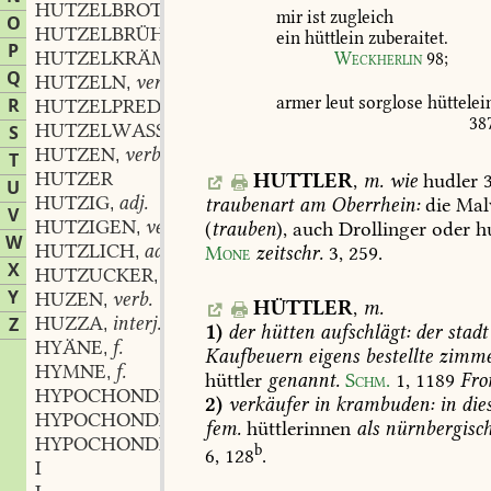
HUTZELBROT
n.
,
mir
ist
zugleich
O
HUTZELBRÜHE
f.
,
ein
hüttlein
zuberaitet.
P
HUTZELKRÄMER
m.
Weckherlin
98
;
,
Q
HUTZELN
verb.
,
armer
leut
sorglose
hüttelei
R
HUTZELPREDIGER
m.
,
38
HUTZELWASSER
n.
S
,
HUTZEN
verb.
,
T
HUTZER
HUTTLER
,
m.
wie
hudler
U
HUTZIG
adj.
traubenart
am
Oberrhein:
die
Malv
,
V
HUTZIGEN
verb.
(
trauben
),
auch
Drollinger
oder
hu
,
W
HUTZLICH
adj.
Mone
zeitschr.
3,
259
.
,
X
HUTZUCKER
m.
,
Y
HUZEN
verb.
,
HÜTTLER
,
m.
HUZZA
interj.
Z
,
1)
der
hütten
aufschlägt:
der
stadt
HYÄNE
f.
,
Kaufbeuern
eigens
bestellte
zimme
HYMNE
f.
,
hüttler
genannt.
Schm.
1,
1189
Fr
HYPOCHONDER
m.
,
2)
verkäufer
in
krambuden:
in
die
HYPOCHONDRIE
fem.
hüttlerinnen
als
nürnbergisc
HYPOCHONDRISCH
adj.
,
b
6,
128
.
I