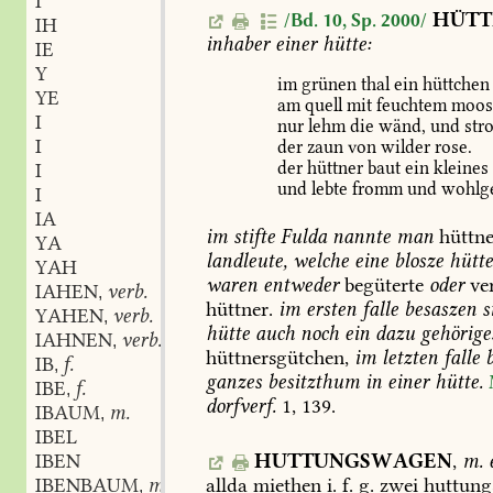
I
HÜTT
/Bd. 10, Sp. 2000/
IH
inhaber
einer
hütte:
IE
Y
im
grünen
thal
ein
hüttchen
YE
am
quell
mit
feuchtem
moos
I
nur
lehm
die
wänd,
und
str
I
der
zaun
von
wilder
rose.
der
hüttner
baut
ein
kleines
I
und
lebte
fromm
und
wohlg
I
IA
im
stifte
Fulda
nannte
man
hüttne
YA
landleute,
welche
eine
blosze
hütt
YAH
waren
entweder
begüterte
oder
ver
IAHEN
verb.
,
hüttner.
im
ersten
falle
besaszen
s
YAHEN
verb.
,
hütte
auch
noch
ein
dazu
gehörige
IAHNEN
verb.
,
hüttnersgütchen,
im
letzten
falle
b
IB
f.
,
ganzes
besitzthum
in
einer
hütte.
IBE
f.
,
dorfverf.
1,
139
.
IBAUM
m.
,
IBEL
IBEN
HUTTUNGSWAGEN
,
m.
IBENBAUM
m.
allda
miethen
i.
f.
g.
zwei
huttung
,