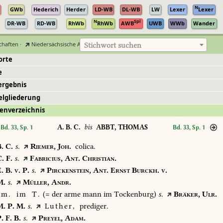
N
GWb
Hederich
Herder
LD-WB
DL-WB
LW
Lexer
Lexer
N
Spl
DR-WB
RD-WB
RhWb
RhWb
AWB
UWB
WWb
Wander
chaften
·
Niedersächsische Akademie der Wissenschaften zu Göttingen
Stichwort suchen
orte
e
ergebnis
elgliederung
enverzeichnis
A. B. C.
bis
ABBT, THOMAS
Bd. 33, Sp. 1
Bd. 33, Sp. 1
.
C.
s.
Riemer,
Joh.
colica.
.
F.
s.
Fabricius,
Ant.
Christian.
.
B.
v.
P.
s.
Pirckenstein,
Ant.
Ernst
Burckh.
v.
.
s.
Müller,
Andr.
m.
im
T.
(=
der
arme
mann
im
Tockenburg)
s.
Bräker,
Ulr.
.
P.
M.
s.
Luther,
prediger.
.
F.
B.
s.
Preyel,
Adam.