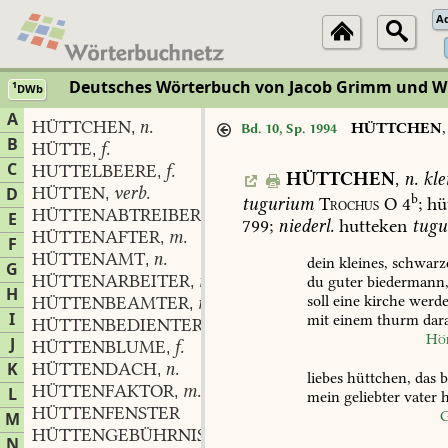
A
Deutsches Wörterbuch von Jacob Grimm und 
1
DWb
A
HÜTTCHEN
n.
,
HÜTTCHEN
Bd. 10, Sp. 1994
B
HÜTTE
f.
,
C
HUTTELBEERE
f.
,
HÜTTCHEN
,
n.
kle
HÜTTEN
verb.
D
,
b
tugurium
Trochus
O
4
;
hüt
HÜTTENABTREIBER
m.
,
E
799
;
niederl.
hutteken
tugu
HÜTTENAFTER
m.
,
F
HÜTTENAMT
n.
,
dein
kleines,
schwarz
G
HÜTTENARBEITER
m.
du
guter
biedermann
,
H
soll
eine
kirche
werde
HÜTTENBEAMTER
m.
,
I
mit
einem
thurm
dar
HÜTTENBEDIENTER
m.
,
Hö
J
HÜTTENBLUME
f.
,
K
HÜTTENDACH
n.
,
liebes
hüttchen,
das
b
HÜTTENFAKTOR
m.
L
,
mein
geliebter
vater
h
HÜTTENFENSTER
G
M
HÜTTENGEBÜHRNIS
f.
,
N