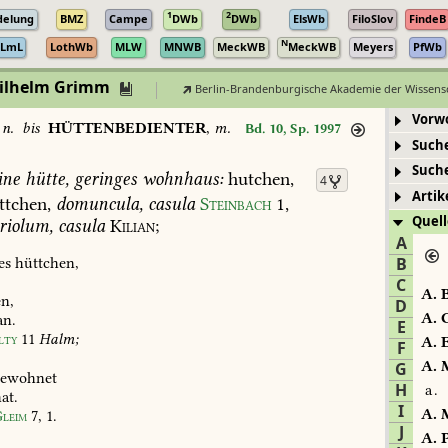
1
2
delung
BMZ
Campe
DWb
DWb
ElsWb
FiloSlov
FindeB
N
LmL
LothWb
MLW
MNWB
MeckWB
MeckWB
Meyers
PfWb
Wilhelm Grimm
Berlin-Brandenburgische Akademie der Wissens
Vorw
,
n.
bis
HÜTTENBEDIENTER
,
m.
Bd. 10, Sp. 1997
Such
Such
ine
hütte,
geringes
wohnhaus:
hutchen,
4
Artik
tchen,
domuncula,
casula
Steinbach
1,
Quell
riolum,
casula
Kilian
;
A
es
hüttchen,
B
,
C
A.
B
n,
D
A.
C
an.
E
lty
11
Halm;
A.
E
F
A.
M
G
ewohnet
H
a.
at.
I
A.
M
leim
7,
1
.
J
A.
P