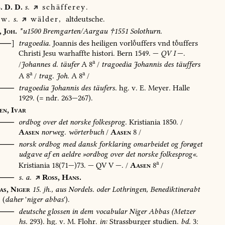
.
D.
D.
s.
schäfferey.
w.
s.
wälder,
altdeutsche.
,
Joh.
*u1500
Bremgarten/Aargau
†1551
Solothurn.
[⸺]
tragoedia.
Joannis
des
heiligen
vorluffers
vnd
tuffers
Christi
Jesu
warhaffte
histori.
Bern
1549
.
—
QV
I
—.
a
/
Johannes
d.
täufer
A
8
/
tragoedia
Johannis
des
täuffers
a
a
A
8
/
trag.
Joh.
A
8
/
⸺
tragoedia
Johannis
des
täufers.
hg.
v.
E.
Meyer.
Halle
1929
.
(=
ndr.
263—267).
en,
Ivar
⸺
ordbog
over
det
norske
folkesprog.
Kristiania
1850
.
/
Aasen
norweg.
wörterbuch
/
Aasen
8
/
O⸺
norsk
ordbog
med
dansk
forklaring
omarbeidet
og
forøget
udgave
af
en
aeldre
»ordbog
over
det
norske
folkesprog«.
a
Kristiania
18(71—)73.
—
QV
V
—.
/
Aasen
8
/
⸺
s.
a.
Ross,
Hans.
as,
Niger
15.
jh.,
aus
Nordels.
oder
Lothringen,
Benediktinerabt
(
daher
'
niger
abbas
').
⸺
deutsche
glossen
in
dem
vocabular
Niger
Abbas
(Metzer
hs.
293).
hg.
v.
M.
Flohr.
in:
Strassburger
studien.
bd.
3: