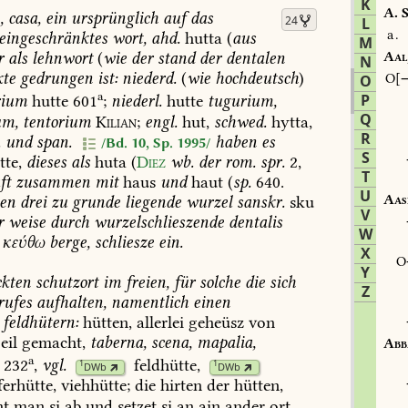
K
A.
S
,
casa,
ein
ursprünglich
auf
das
24
L
a.
eingeschränktes
wort,
ahd.
hutta
(
aus
M
Aal
r
als
lehnwort
(
wie
der
stand
der
dentalen
N
kte
gedrungen
ist:
niederd.
(
wie
hochdeutsch
)
O
O
a
P
rium
hutte
601
;
niederl.
hutte
tugurium,
Q
um,
tentorium
Kilian
;
engl.
hut,
schwed.
hytta,
R
.
und
span.
haben
es
/Bd. 10, Sp. 1995/
S
te,
dieses
als
huta
(
Diez
wb.
der
rom.
spr.
2,
T
ft
zusammen
mit
haus
und
haut
(
sp.
640.
U
Aas
len
drei
zu
grunde
liegende
wurzel
sanskr.
sku
V
r
weise
durch
wurzelschlieszende
dentalis
W
κεύθω
berge,
schliesze
ein.
X
Y
kten
schutzort
im
freien,
für
solche
die
sich
Z
rufes
aufhalten,
namentlich
einen
feldhütern:
hütten,
allerlei
geheüsz
von
eil
gemacht,
taberna,
scena,
mapalia,
Abb
a
232
,
vgl.
feldhütte
,
1
1
DWb
DWb
ferhütte
,
viehhütte;
die
hirten
der
hütten,
ht
man
si
ab
und
setzet
si
an
ain
ander
ort.