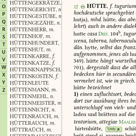
HÜTTENGEKRÄTZE
n.
,
HÜTTE
,
f.
tugurium
O
HÜTTENGERICHT
n.
,
hochdeutsche
sprachgebiet
P
HÜTTENGESTÜBE
n.
,
hutja),
mhd.
hütte,
das
abe
Q
HÜTTENGEZÄHE
n.
,
lehrt
)
auch
in
andere
diale
R
HÜTTENHERR
m.
,
b
hutte
casa
Dief.
104
,
tugu
HÜTTENHOF
m.
S
,
scena,
taberna,
tabernacul
HÜTTENHUNDERT
n.
,
T
dän.
hytte,
selbst
das
franz
HÜTTENHUT
m.
,
U
aufgenommen,
jenes
als
hut
HÜTTENKARRE
f.
,
V
349
).
hütte
hängt
wurzelha
HÜTTENKATZE
f.
,
W
701),
dergestalt
dasz
die
al
HÜTTENKNAPPSCHAFT
f.
,
bedecken
hier
in
secundäre
X
HÜTTENKOSTEN
f.
,
vermehrt
ist,
wie
in
griech.
Y
HÜTTENLEUTE
hütte
bezeichnet
HÜTTENMANN
m.
Z
,
1)
einen
zufluchtsort,
bedec
HÜTTENMEHL
n.
,
dort
zur
ausübung
ihres
be
HÜTTENMEISTER
m.
,
unterschlupf
von
vieh-
und
HÜTTENNICHT
n.
,
laden
und
brättern
auf
die
HÜTTENRAUCH
m.
,
tentorium,
attegiae
Maaler
HÜTTERAUCH
m.
,
hirtenhütte
,
schä
1
HÜTTRAÜCH
m.
DWb
,
heüt
stend
si,
morgen
bric