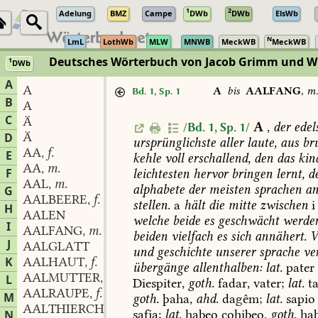
1
2
Adelung
BMZ
Campe
DWb
DWb
ElsWb
N
LmL
LothWb
MLW
MNWB
MeckWB
MeckWB
Deutsches Wörterbuch von Jacob Grimm und 
1
DWb
Berlin-Brandenburgische Akademie der Wissenschaften
·
Niedersächs
A
A
A
bis
AALFANG
,
m
Bd. 1, Sp. 1
B
A
C
Ä
A
,
der
edels
/Bd. 1, Sp. 1/
Ä
D
ursprünglichste
aller
laute,
aus
bru
AA
f.
,
E
kehle
voll
erschallend,
den
das
kin
AA
m.
,
F
leichtesten
hervor
bringen
lernt,
d
AAL
m.
,
alphabete
der
meisten
sprachen
a
G
AALBEERE
f.
,
stellen.
a
hält
die
mitte
zwischen
i
H
AALEN
welche
beide
es
geschwächt
werde
I
AALFANG
m.
,
beiden
vielfach
es
sich
annähert.
V
J
AALGLATT
und
geschichte
unserer
sprache
ve
K
AALHAUT
f.
,
übergänge
allenthalben:
lat.
pater
AALMUTTER
f.
L
,
Diespiter,
goth.
fadar,
vater;
lat.
ta
AALRAUPE
f.
,
M
goth.
þaha,
ahd.
dagêm;
lat.
sapio
AALTHIERCHEN
n.
,
safja;
lat.
habeo
cohibeo,
goth.
hab
N