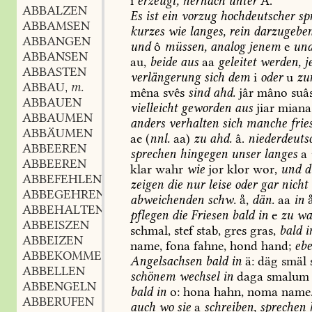
i
erzeugt,
hernach
unter
Ä.
ABBALZEN
Es
ist
ein
vorzug
hochdeutscher
sp
ABBAMSEN
kurzes
wie
langes,
rein
darzugeben
ABBANGEN
und
ô
müssen,
analog
jenem
e
un
ABBANSEN
au,
beide
aus
aa
geleitet
werden,
j
ABBASTEN
verlängerung
sich
dem
i
oder
u
zu
ABBAU
m.
,
mêna
svês
sind
ahd.
jâr
mâno
suâ
ABBAUEN
vielleicht
geworden
aus
jiar
miana
ABBAUMEN
anders
verhalten
sich
manche
fries
ABBÄUMEN
ae
(
nnl.
aa)
zu
ahd.
â.
niederdeuts
ABBEEREN
sprechen
hingegen
unser
langes
a
ABBEEREN
klar
wahr
wie
jor
klor
wor,
und
d
ABBEFEHLEN
zeigen
die
nur
leise
oder
gar
nicht
ABBEGEHREN
abweichenden
schw.
,
dän.
aa
in

ABBEHALTEN
pflegen
die
Friesen
bald
in
e
zu
wa
ABBEISZEN
schmal,
stef
stab,
gres
gras,
bald
i
ABBEIZEN
name,
fona
fahne,
hond
hand;
eb
ABBEKOMMEN
Angelsachsen
bald
in
ä:
däg
smäl
ABBELLEN
schönem
wechsel
in
daga
smalum
ABBENGELN
bald
in
o:
hona
hahn,
noma
name
ABBERUFEN
auch
wo
sie
a
schreiben,
sprechen