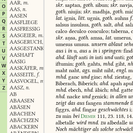
AAR
m.
,
skr.
saptan,
goth.
sibun;
skr.
navja
O
AAS
n.
,
goth.
niujis;
skr.
madhja,
goth.
mid
P
AASEN
lat.
ignis,
litt.
ugnis,
goth.
auhns
f.
Q
AASFLIEGE
salsus
insulsus,
goth.
salt,
ahd.
sal
R
AASFRESSIG
calco
deculco
conculco;
taberna,
c
AASGEIER
m.
S
,
skr.
aṇsa,
goth.
amsa,
lat.
umerus,
AASGERUCH
m.
,
T
umesus
umsus.
unsern
ablaut
seh
AASGESTANK
m.
,
aus
i
in
u,
aus
a
in
i
springen:
find
U
AASHAFT
ahd.
läuft
anti
in
inti
und
unti;
got
V
AASIG
iftumin;
goth.
gahts,
mhd.
giht,
nh
W
AASKÄFER
m.
,
maht
naht,
ags.
miht
niht,
engl.
mi
X
AASSEITE
f.
,
mhd.
ganc
und
ginc;
nhd.
ziestag,
Y
AASVOGEL
m.
,
Biberach,
Biberich;
ahd.
apah
apu
AASZ
n.
Z
,
mhd.
ebech,
nhd.
äbich;
nhd.
gatte
AB
nhd.
nacke
und
genick;
in
allen
un
ABAASEN
zeigt
das
aus
fangen
stammende
f
ABÄSEN
figgrs,
ahd.
fingar
geschwächtes
i;
ABACHEN
zu
min
bei
Diemer
111,
23.
118,
14
ABÄCHZEN
albetalle
wird
mnd.
zu
albedalle
u
ABACKERN
Noch
mächtiger
als
solche
schwäch