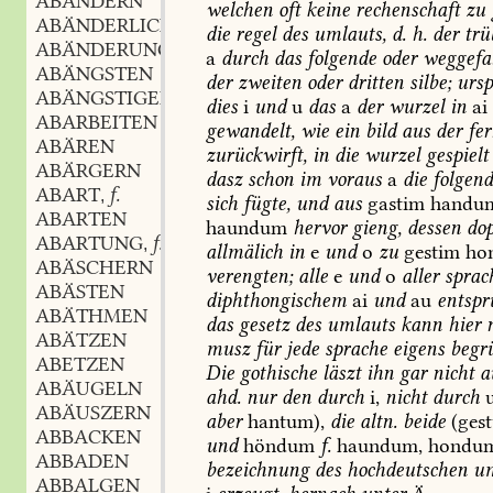
ABÄNDERN
welchen
oft
keine
rechenschaft
zu
ABÄNDERLICH
die
regel
des
umlauts,
d.
h.
der
trü
ABÄNDERUNG
a
durch
das
folgende
oder
weggefal
ABÄNGSTEN
der
zweiten
oder
dritten
silbe;
ursp
ABÄNGSTIGEN
dies
i
und
u
das
a
der
wurzel
in
ai
ABARBEITEN
gewandelt,
wie
ein
bild
aus
der
fer
ABÄREN
zurückwirft,
in
die
wurzel
gespielt
ABÄRGERN
dasz
schon
im
voraus
a
die
folgen
ABART
f.
,
sich
fügte,
und
aus
gastim
handu
ABARTEN
haundum
hervor
gieng,
dessen
dop
ABARTUNG
f.
,
allmälich
in
e
und
o
zu
gestim
ho
ABÄSCHERN
verengten;
alle
e
und
o
aller
sprac
ABÄSTEN
diphthongischem
ai
und
au
entspr
ABÄTHMEN
das
gesetz
des
umlauts
kann
hier
n
ABÄTZEN
musz
für
jede
sprache
eigens
begr
ABETZEN
Die
gothische
läszt
ihn
gar
nicht
a
ABÄUGELN
ahd.
nur
den
durch
i,
nicht
durch
ABÄUSZERN
aber
hantum),
die
altn.
beide
(ges
ABBACKEN
und
höndum
f.
haundum,
hondum
ABBADEN
bezeichnung
des
hochdeutschen
um
ABBALGEN