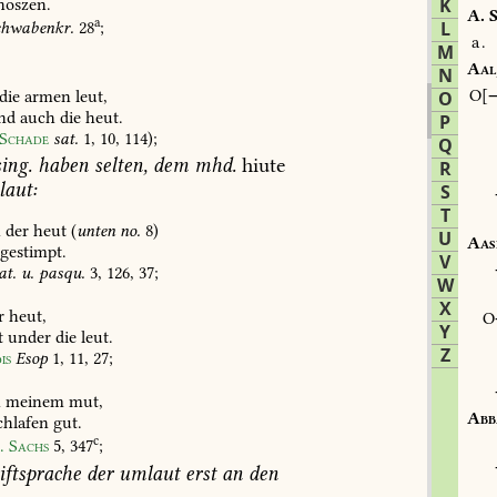
noszen.
K
A.
S
a
chwabenkr.
28
;
L
a.
M
Aal
N
die
armen
leut,
O
O
nd
auch
die
heut.
P
Schade
sat.
1,
10,
114
);
Q
ing.
haben
selten,
dem
mhd.
hiute
R
aut:
S
T
n
der
heut
(
unten
no.
8)
U
Aas
gestimpt.
V
at.
u.
pasqu.
3,
126,
37
;
W
X
r
heut,
Y
t
under
die
leut.
Z
is
Esop
1,
11,
27
;
n
meinem
mut,
Abb
chlafen
gut.
c
.
Sachs
5,
347
;
iftsprache
der
umlaut
erst
an
den