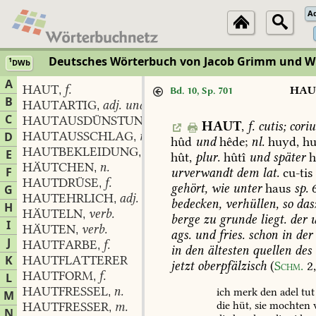
A
Deutsches Wörterbuch von Jacob Grimm und 
1
DWb
A
HAUT
f.
,
HAU
Bd. 10, Sp. 701
B
HAUTARTIG
adj. und adv.
,
C
HAUTAUSDÜNSTUNG
f.
,
HAUT
,
f.
cutis;
cori
HAUTAUSSCHLAG
m.
D
,
hûd
und
hêde;
nl.
huyd,
hu
HAUTBEKLEIDUNG
f.
,
E
hût,
plur.
hûtî
und
später
h
HÄUTCHEN
n.
,
F
urverwandt
dem
lat.
cu-tis
HAUTDRÜSE
f.
,
gehört,
wie
unter
haus
sp.
6
G
HAUTEHRLICH
adj.
,
bedecken,
verhüllen,
so
das
H
HÄUTELN
verb.
,
berge
zu
grunde
liegt.
der
u
I
HÄUTEN
verb.
,
ags.
und
fries.
schon
in
der
J
HAUTFARBE
f.
,
in
den
ältesten
quellen
des
K
HAUTFLATTERER
jetzt
oberpfälzisch
(
Schm.
2
HAUTFORM
f.
L
,
HAUTFRESSEL
n.
ich
merk
den
adel
tut
,
M
die
hüt,
sie
mochten
HAUTFRESSER
m.
,
N