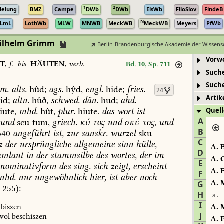
1
2
delung
BMZ
Campe
DWb
DWb
ElsWb
FiloSlov
FindeB
N
LmL
LothWb
MLW
MNWB
MeckWB
MeckWB
Meyers
PfWb
Wilhelm Grimm
Berlin-Brandenburgische Akademie der Wissens
Vorw
T
,
f.
bis
HÄUTEN
,
verb.
Bd. 10, Sp. 711
Such
Such
um.
alts.
hûd;
ags.
hŷd,
engl.
hide;
fries.
24
Artik
id;
altn.
hûð,
schwed.
dän.
hud;
ahd.
iute,
mhd.
hût,
plur.
hiute.
das
wort
ist
Quell
A
und
scu-tum,
griech.
κύ
-
τος
und
σκύ
-
τος
,
und
B
40
angeführt
ist,
zur
sanskr.
wurzel
sku
C
z
der
ursprüngliche
allgemeine
sinn
hülle,
A.
B
D
mlaut
in
der
stammsilbe
des
wortes,
der
im
A.
C
E
nominativform
des
sing.
sich
zeigt,
erscheint
A.
E
F
nhd.
nur
ungewöhnlich
hier,
ist
aber
noch
A.
M
G
,
255
):
H
a.
I
biszen
A.
M
J
wol
beschiszen
A.
P