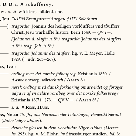
.
D.
D.
s.
schäfferey.
w.
s.
wälder,
altdeutsche.
,
Joh.
*u1500
Bremgarten/Aargau
†1551
Solothurn.
[⸺]
tragoedia.
Joannis
des
heiligen
vorluffers
vnd
tuffers
Christi
Jesu
warhaffte
histori.
Bern
1549
.
—
QV
I
—.
a
/
Johannes
d.
täufer
A
8
/
tragoedia
Johannis
des
täuffers
a
a
A
8
/
trag.
Joh.
A
8
/
⸺
tragoedia
Johannis
des
täufers.
hg.
v.
E.
Meyer.
Halle
1929
.
(=
ndr.
263—267).
en,
Ivar
⸺
ordbog
over
det
norske
folkesprog.
Kristiania
1850
.
/
Aasen
norweg.
wörterbuch
/
Aasen
8
/
O⸺
norsk
ordbog
med
dansk
forklaring
omarbeidet
og
forøget
udgave
af
en
aeldre
»ordbog
over
det
norske
folkesprog«.
a
Kristiania
18(71—)73.
—
QV
V
—.
/
Aasen
8
/
⸺
s.
a.
Ross,
Hans.
as,
Niger
15.
jh.,
aus
Nordels.
oder
Lothringen,
Benediktinerabt
(
daher
'
niger
abbas
').
⸺
deutsche
glossen
in
dem
vocabular
Niger
Abbas
(Metzer
hs.
293).
hg.
v.
M.
Flohr.
in:
Strassburger
studien.
bd.
3: