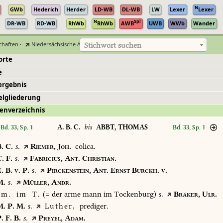
N
GWb
Hederich
Herder
LD-WB
DL-WB
LW
Lexer
Lexer
N
Spl
DR-WB
RD-WB
RhWb
RhWb
AWB
UWB
WWb
Wander
chaften
·
Niedersächsische Akademie der Wissenschaften zu Göttingen
Stichwort suchen
orte
e
ergebnis
elgliederung
enverzeichnis
A. B. C.
bis
ABBT, THOMAS
Bd. 33, Sp. 1
Bd. 33, Sp. 1
.
C.
s.
Riemer,
Joh.
colica.
.
F.
s.
Fabricius,
Ant.
Christian.
.
B.
v.
P.
s.
Pirckenstein,
Ant.
Ernst
Burckh.
v.
.
s.
Müller,
Andr.
m.
im
T.
(=
der
arme
mann
im
Tockenburg)
s.
Bräker,
Ulr.
.
P.
M.
s.
Luther,
prediger.
.
F.
B.
s.
Preyel,
Adam.