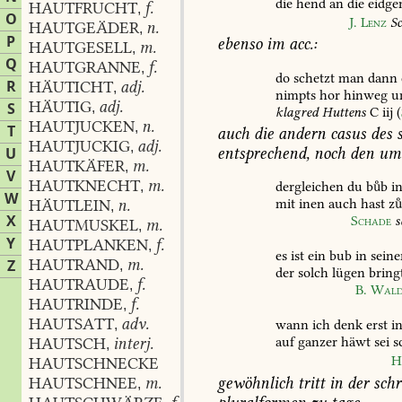
die
hend
an
die
eidge
HAUTFRUCHT
f.
,
O
J.
Lenz
S
HAUTGEÄDER
n.
,
P
ebenso
im
acc.:
HAUTGESELL
m.
,
Q
HAUTGRANNE
f.
,
do
schetzt
man
dann
R
HÄUTICHT
adj.
,
nimpts
hor
hinweg
u
HÄUTIG
adj.
S
,
klagred
Huttens
C
iij
(
HAUTJUCKEN
n.
,
T
auch
die
andern
casus
des
s
HAUTJUCKIG
adj.
,
entsprechend,
noch
den
uml
U
HAUTKÄFER
m.
,
V
HAUTKNECHT
m.
dergleichen
du
bb
i
,
W
mit
inen
auch
hast
z
HÄUTLEIN
n.
,
X
Schade
s
HAUTMUSKEL
m.
,
Y
HAUTPLANKEN
f.
,
es
ist
ein
bub
in
seine
HAUTRAND
m.
Z
,
der
solch
lügen
bring
HAUTRAUDE
f.
,
B.
Wald
HAUTRINDE
f.
,
HAUTSATT
adv.
wann
ich
denk
erst
i
,
auf
ganzer
häwt
sei
s
HAUTSCH
interj.
,
H
HAUTSCHNECKE
gewöhnlich
tritt
in
der
schr
HAUTSCHNEE
m.
,