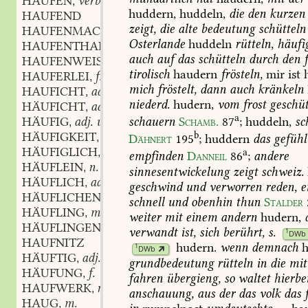
HÄUFEN
verb.
,
huddern,
huddeln,
die
den
kurzen
HAUFEND
zeigt,
die
alte
bedeutung
schütteln
HAUFENMACHERIN
f.
,
Osterlande
huddeln
rütteln,
häufi
HAUFENTHAL
n.
,
auch
auf
das
schütteln
durch
den
f
HAUFENWEISE
adv.
,
tirolisch
haudern
frösteln,
mir
ist
h
HAUFERLEI
f.
,
mich
fröstelt,
dann
auch
kränkeln
HAUFICHT
adj.
,
niederd.
hudern,
vom
frost
geschüt
HÄUFICHT
adj.
,
a
HÄUFIG
adj. und adv.
schauern
Schamb.
87
;
huddeln,
sc
,
HÄUFIGKEIT
f.
b
,
Dähnert
195
;
huddern
das
gefühl
HÄUFIGLICH
adv.
,
a
empfinden
Danneil
86
;
andere
HÄUFLEIN
n.
,
sinnesentwickelung
zeigt
schweiz.
HÄUFLICH
adj.
,
geschwind
und
verworren
reden,
e
HÄUFLICHEN
adv.
,
schnell
und
obenhin
thun
Stalder
HÄUFLING
m.
,
weiter
mit
einem
andern
hudern,
HÄUFLINGEN
adv.
,
verwandt
ist,
sich
berührt,
s.
1
DWb
HAUFNITZ
hudern
.
wenn
demnach
h
1
DWb
HÄUFTIG
adj.
,
grundbedeutung
rütteln
in
die
mit
HÄUFUNG
f.
,
fahren
übergieng,
so
waltet
hierbe
HAUFWERK
n.
,
anschauung,
aus
der
das
volk
das
f
HAUG
m.
,