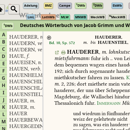
1
2
Adelung
BMZ
Campe
DWb
DWb
ElsWb
N
LmL
LothWb
MLW
MNWB
MeckWB
MeckWB
Deutsches Wörterbuch von Jacob Grimm und 
1
DWb
Berlin-Brandenburgische Akademie der Wissenschaften
·
Niedersächs
A
HAUDERER
m.
,
HAUDERER
,
B
m.
bis
HAUENSTIEL
,
HAUDERN
verb.
Bd. 10, Sp. 572
,
C
HAUDERN
verb.
,
HAUDERER
,
m.
lohnkutsc
HAUE
f.
D
,
mietsfuhrmann:
fuhr
ich
..
von
Le
HAUEISEN
n.
,
E
dem
bequemen
wagen
eines
haude
HAUEN
verb.
,
F
192
;
sich
durch
sogenannte
haude
HAUENHELM
m.
,
miethkutscher
fahren
zu
lassen.
K
G
HAUENSCHILD
m.
,
m.
2,
226
;
dort
miethete
mein
vate
H
HAUENSCHLAG
m.
,
hauderer,
der
uns
über
Scheppenst
I
HAUENSTIEL
m.
,
Magdeburg,
die
Wallachei
hindur
J
HAUER
m.
,
Thessalonich
fuhr.
Immermann
Mü
K
HÄUER
m.
,
HAUER
und
wiedrum
in
fünfhunder
L
weisz
der
gelehrteste
nicht
HAUERBEWAFFNET
part.
,
M
zu
sagen,
was
ein
hauderer
HÄUERGEDINGE
n.
,
N