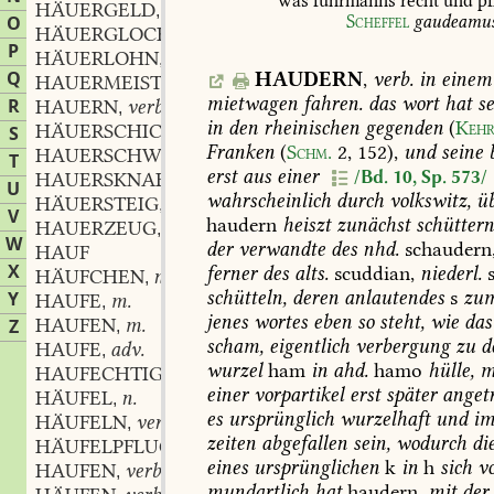
was
fuhrmanns
recht
und
pf
HÄUERGELD
n.
,
Scheffel
gaudeamu
O
HÄUERGLOCKE
f.
,
P
HÄUERLOHN
m.
,
Q
HAUDERN
,
verb.
in
einem
HAUERMEISTER
m.
,
mietwagen
fahren.
das
wort
hat
se
R
HAUERN
verb.
,
in
den
rheinischen
gegenden
(
Kehr
HÄUERSCHICHT
f.
S
,
Franken
(
Schm.
2,
152
),
und
seine
b
HAUERSCHWEIN
n.
,
T
erst
aus
einer
/Bd. 10, Sp. 573/
HAUERSKNABE
m.
,
U
wahrscheinlich
durch
volkswitz,
üb
HÄUERSTEIG
m.
,
V
haudern
heiszt
zunächst
schüttern
HAUERZEUG
m.
,
W
der
verwandte
des
nhd.
schaudern
HAUF
X
ferner
des
alts.
scuddian,
niederl.
s
HÄUFCHEN
n.
,
schütteln,
deren
anlautendes
s
zu
Y
HAUFE
m.
,
jenes
wortes
eben
so
steht,
wie
das
HAUFEN
m.
Z
,
scham,
eigentlich
verbergung
zu
d
HAUFE
adv.
,
wurzel
ham
in
ahd.
hamo
hülle,
m
HAUFECHTIG
adj. und adv.
,
einer
vorpartikel
erst
später
angetr
HÄUFEL
n.
,
es
ursprünglich
wurzelhaft
und
i
HÄUFELN
verb.
,
zeiten
abgefallen
sein,
wodurch
di
HÄUFELPFLUG
m.
,
eines
ursprünglichen
k
in
h
sich
vo
HAUFEN
verb.
,
mundartlich
hat
haudern,
mit
der