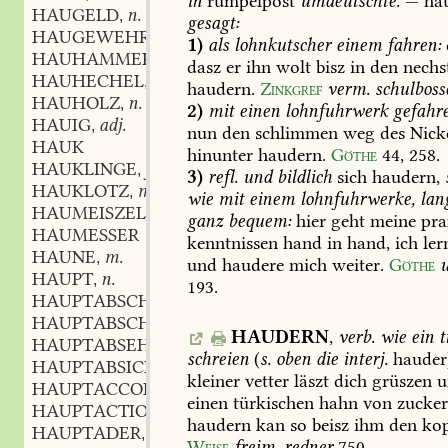
in
rumpelpost
umdeutschte.
—
ha
HAUGELD
n.
,
gesagt:
HAUGEWEHR
n.
,
1)
als
lohnkutscher
einem
fahren:
HAUHAMMER
m.
,
dasz
er
ihn
wolt
bisz
in
den
nechs
HAUHECHEL
f.
,
haudern.
Zinkgref
verm.
schulboss
HAUHOLZ
n.
,
2)
mit
einen
lohnfuhrwerk
gefahr
HAUIG
adj.
,
nun
den
schlimmen
weg
des
Nicke
HAUK
hinunter
haudern.
Göthe
44,
258
.
HAUKLINGE
f.
,
3)
refl.
und
bildlich
sich
haudern,
HAUKLOTZ
m.
,
wie
mit
einem
lohnfuhrwerke,
lan
HAUMEISZEL
m.
,
ganz
bequem:
hier
geht
meine
pra
HAUMESSER
kenntnissen
hand
in
hand,
ich
ler
HAUNE
m.
,
und
haudere
mich
weiter.
Göthe
HAUPT
n.
,
193
.
HAUPTABSCHIED
m.
,
HAUPTABSCHNITT
m.
,
HAUDERN
,
verb.
wie
ein
t
HAUPTABSEHEN
n.
,
schreien
(
s.
oben
die
interj.
hauder
HAUPTABSICHT
f.
,
kleiner
vetter
läszt
dich
grüszen
u
HAUPTACCORD
m.
,
einen
türkischen
hahn
von
zucker
HAUPTACTION
f.
,
haudern
kan
so
beisz
ihm
den
ko
HAUPTADER
f.
,
Weise
freim.
redner
750
.