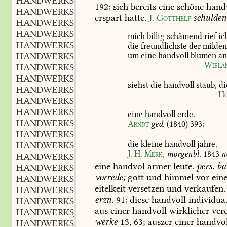
HANDWERKSFLEISZ
m.
,
192;
sich
bereits
eine
schöne
handv
HANDWERKSFRAU
f.
,
erspart
hatte.
J.
Gotthelf
schulden
HANDWERKSFÜHLEREI
f.
,
HANDWERKSGEBRAUCH
m.
,
mich
billig
schämend
rief
ic
HANDWERKSGEIST
m.
die
freundlichste
der
milde
,
um
eine
handvoll
blumen
an
HANDWERKSGEMÄSZ
adj.
,
Wiela
HANDWERKSGENOSSE
m.
,
HANDWERKSGERÄTHE
n.
,
siehst
die
handvoll
staub,
di
HANDWERKSGERICHT
n.
,
Hö
HANDWERKSGESCHÄFT
n.
,
HANDWERKSGESELLE
m.
,
eine
handvoll
erde.
HANDWERKSGESELLSCHAFT
f.
,
Arndt
ged.
(1840)
393
;
HANDWERKSGESINDE
n.
,
die
kleine
handvoll
jahre.
HANDWERKSGEWOHNHEIT
f.
,
J.
H.
Merk,
morgenbl.
1843
n
HANDWERKSGILDE
f.
,
eine
handvol
armer
leute.
pers.
ba
HANDWERKSGRUSZ
vorrede;
gott
und
himmel
vor
ein
HANDWERKSHAKEN
m.
,
eitelkeit
versetzen
und
verkaufen.
HANDWERKSHERR
n.
,
erzn.
91
;
diese
handvoll
individua
HANDWERKSINNUNG
f.
,
aus
einer
handvoll
wirklicher
vere
HANDWERKSJUNGE
m.
,
werke
13,
63
;
auszer
einer
handvol
HANDWERKSKNABE
m.
,