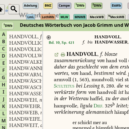
1
2
Adelung
BMZ
Campe
DWb
DWb
ElsWb
N
LmL
LothWb
MLW
MNWB
MeckWB
MeckWB
Deutsches Wörterbuch von Jacob Grimm und 
1
DWb
Berlin-Brandenburgische Akademie der Wissenschaften
·
Niedersächs
A
HANDVOLL
f.
,
HANDVOLL
,
B
f.
bis
HANDWASSER
HANDVÖLLIG
adj.
Bd. 10, Sp. 421
,
C
HANDVÖLLIG
n.
,
HANDVOLL
,
f.
blosze
HANDVOLLWEISE
adv.
D
,
zusammenrückung
von
hand
voll
HANDWALKE
f.
,
E
daher
das
geschlecht
von
dem
erst
HANDWANNE
f.
,
F
wortes,
von
hand,
bestimmt
wird.
g
HANDWARM
adj.
,
G
armvoll
(1,
563),
mundvoll;
viel
st
HANDWÄSCHE
f.
,
H
Scultetus
bei
Lessing
8,
280
.
die
vo
HANDWASCHEN
n.
,
I
verkürzte
form
von
handvoll
ist
ha
HANDWASSER
n.
,
in
der
Wetterau
haffel,
zu
der
auc
J
HANDWEH
n.
,
b
hampvolle,
ligula
Dief.
329
leitet;
K
HANDWEHR
f.
,
verkleinerung
alemannisch
hämpfe
HANDWEIB
n.
L
,
HANDWEIFE
f.
,
M
er
schickt
mer
au
HANDWEIT
adj.
,
N
mengmol
e
hämpfeli
blumem