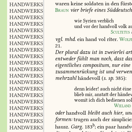
waren
keine
soldaten
in
den
fürst
HANDWERKSKNECHT
m.
,
Braun
vier
briefe
eines
Süddeutsc
HANDWERKSKRAUT
n.
,
HANDWERKSKUNST
f.
,
wie
Syrien
verblich
HANDWERKSLADE
f.
,
und
vor
der
handvoll
volk
a
HANDWERKSLEUTE
Scultetus
HANDWERKSLIED
n.
,
vgl.
mhd.
ein
hand
vol
rîter.
Wolf
HANDWERKSMANN
m.
,
21
.
HANDWERKSMÄSZIG
adj. u. adv.
,
Der
plural
dazu
ist
in
zweierlei
ar
HANDWERKSMEISTER
m.
,
entweder
fühlt
man
noch,
dasz
da
HANDWERKSMISBRAUCH
m.
,
eigentliches
compositum,
nur
eine
HANDWERKSNEID
m.
,
zusammenrückung
ist
und
verwen
HANDWERKSORDNUNG
f.
,
mehrzahl
händevoll
(
s.
sp.
385):
HANDWERKSPFLICHT
f.
,
HANDWERKSRECENSENT
m.
denn
leider!
auch
nicht
éine
,
blieb
mir,
anstatt
der
händev
HANDWERKSRECHT
n.
,
womit
ich
dich
bedienen
sol
HANDWERKSREDLICHKEIT
Wieland
HANDWERKSSACHE
f.
,
oder
handvoll
bleibt
auch
hier,
un
HANDWERKSSCHREIBER
m.
,
formen:
trugen
auch
der
simplici
HANDWERKSSIEGEL
n.
,
b
hausz.
Garg.
183
;
ein
paar
handv
HANDWERKSSOHN
m.
,