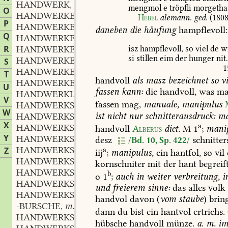
HANDWERK
n.
,
mengmol
e
tröpfli
morgetha
O
HANDWERKER
m.
,
Hebel
alemann.
ged.
(1808
P
HANDWERKERGILDE
f.
,
daneben
die
häufung
hampflevoll:
Q
HANDWERKERISCH
adj.
,
R
HANDWERKERSTAND
m.
isz
hampflevoll,
so
viel
de
wi
,
si
stillen
eim
der
hunger
nit
HANDWERKERTALENT
n.
S
,
1
HANDWERKERVOLK
n.
,
T
handvoll
als
masz
bezeichnet
so
vi
HANDWERKERZUNFT
f.
,
U
fassen
kann:
die
handvoll,
was
ma
HANDWERKLICH
adj.
,
V
fassen
mag,
manuale,
manipulus
HANDWERKSÄLTESTER
m.
,
W
ist
nicht
nur
schnitterausdruck:
ma
HANDWERKSAMT
n.
,
X
a
HANDWERKSARBEIT
f.
handvoll
Alberus
dict.
M
1
;
manip
,
Y
HANDWERKSARTIKEL
m.
desz
schnitter
,
/Bd. 10, Sp. 422/
HANDWERKSBOTE
m.
Z
a
,
iij
;
manipulus,
ein
hantfol,
so
vil
HANDWERKSBRAUCH
m.
,
kornschniter
mit
der
hant
begreift
HANDWERKSBÜNDEL
n.
,
b
o
1
;
auch
in
weiter
verbreitung,
i
HANDWERKSBÜRGE
m.
,
und
freierem
sinne:
das
alles
volk
HANDWERKSBURSCH
m.
,
handvol
davon
(
vom
staube
)
bring
-BURSCHE
m.
,
dann
du
bist
ein
hantvol
ertrichs.
HANDWERKSFAHNE
f.
,
hübsche
handvoll
münze.
a.
m.
i