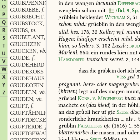
GRUBPFENNIG
m.
in
den
wangen
lacunula
Diefenba
,
O
GRUBREBE
f.
wenglein
schon
mit
,
/Bd. 9, Sp.
P
GRUBRECHT
n.
grüblein
bekleydet
Wickram
2,
51
,
Q
GRUBSTOCK
m.
schon
mhd.:
grüeblin
in
den
weng
,
R
GRÜBS
m.
,
altd.
hss.
178,
32
Keller;
vgl.
minne
GRÜBULANT
m.
S
,
Hagen;
häufiger
erscheint
mhd.
da
GRUCHZEN
kinn,
so
lieders.
3,
102
Laszb.;
brud
T
GRUCKEN
vb.
,
Marienl.
864
;
ein
rundes
kien
mit
U
GRUDE
f.
,
Harsdörfer
teutscher
secret.
2,
144
V
GRUDEHERD
W
dasz
die
grüblein
dort
ich
be
GRUDEKOKS
X
Voss
ged.
3
GRUDEHAUS
prägnant:
herz-
oder
magengrube:
Y
GRUDEOFEN
(
birnen
)
legt
auf
des
magen
munt
GRÜDELN
vb.
Z
,
grüebel
Konr.
v.
Megenberg
buch
d
GRUDEN
vb.
,
machete
es
(
das
kleid
)
in
der
hhi,
GRUFT
f.
,
an
daz
grbli
her
uf
gie
Seuse
dtsc
GRUFTÄHNLICH
adj.
,
sonderliche
kranckheiten
..,
als
..
t
GRUFTDECKEL
m.
,
grüblin
Paracelsus
op.
(1616)
1,
55
GRUFTERDE
f.
,
blatternarbe:
die
masen,
mal
oder
GRUFTGEWAND
n.
,
kindsblatern
Sebiz
feldbau
92
.