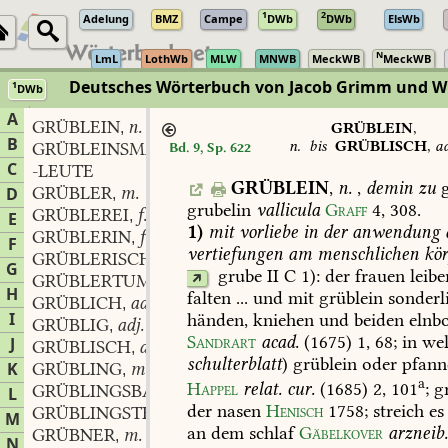
1
2
Adelung
BMZ
Campe
DWb
DWb
ElsWb
N
LmL
LothWb
MLW
MNWB
MeckWB
MeckWB
Deutsches Wörterbuch von Jacob Grimm und 
1
DWb
Berlin-Brandenburgische Akademie der Wissenschaften
·
Niedersächs
A
GRÜBLEIN
n.
,
GRÜBLEIN
,
B
n.
bis
GRÜBLISCH
,
ad
GRÜBLEINSMANN
Bd. 9, Sp. 622
C
-LEUTE
GRÜBLEIN
,
n.
,
demin
zu
g
GRÜBLER
m.
D
,
grubelin
vallicula
Graff
4,
308
.
GRÜBLEREI
f.
,
E
1)
mit
vorliebe
in
der
anwendung
GRÜBLERIN
f.
,
F
vertiefungen
am
menschlichen
kör
GRÜBLERISCH
adj.
,
G
grube
II
C
1):
der
frauen
leibe
GRÜBLERTUM
n.
,
H
falten
...
und
mit
grüblein
sonderl
GRÜBLICH
adj.
,
I
händen,
kniehen
und
beiden
elnb
GRÜBLIG
adj.
,
Sandrart
acad.
(1675)
1,
68
;
in
we
J
GRÜBLISCH
adj.
,
schulterblatt
)
grüblein
oder
pfann
K
GRÜBLING
m.
,
a
Happel
relat.
cur.
(1685)
2,
101
;
gr
GRÜBLINGSBAUM
L
der
nasen
Henisch
1758
;
streich
es
GRÜBLINGSTHOR
M
an
dem
schlaf
Gäbelkover
arzneib
GRÜBNER
m.
,
N