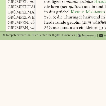
obs
ligen
seminum
cellulae
Henisc
GRÜMPEL
m.
,
die
kern
(
der
quitten
)
auz
in
und
l
GRÜMPELHAUFEN
in
diu
grüebel
Konr.
v.
Megenberg
GRÜMPELMARKT
320,
5
;
die
Thüringer
hauwend
in
GRÜMPELWERK
herds
runde
grüblin
(
zum
wäsche
GRUMPEN
vb.
,
269
;
nur
fand
man
ein
kleines
grü
GRUMSEN
vb.
,
als
ob
eine
katze
da
gelegen
Grim
GRUMSIG
adj.
,
©
Kompetenzzentrum - Trier Center for Digital Humanities
|
Impressum
|
Ko
1,
55
.
GRÜN
adj.
,
3)
eigenartig
ist:
dasz
die
cristen
i
GRÜNPURPURN
glauben
und
lobliche
cristenlich
p
GRÜNSAPHIREN
zweifel
setzen,
erst
ein
grüblin
un
GRÜNSILBERN
darin
schen
und
auf
ain
..
disput
GRÜNSMARAGDEN
städtechron.
23,
382
(
Augsb.
),
wo
s
GRÜNGRAUWEISZ
an
grübeln
im
sinne
von
religiöse
GRÜNGLÄNZENDSCHWARZ
aufdrängt;
vgl.
grüblein
GRÜNASCHFARBIG
1
DWb
isoliert
ist
die
angabe
von
J.
H.
Mei
GRÜNSTICHBLAU
b
GRÜNBLANK
d.
orthogr.
(1567)
21
,
der
grüblin
GRÜNBLASZ
von
fündlin
notiert;
das
erinnert
a
GRÜNBUNT
der
bedeutung
dolus,
fallacia,
s.
d.
GRÜNDICK
GRÜNDUNKEL