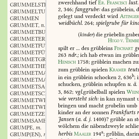
zwerchhand
tief
Er.
Francisci
lust.
GRUMMELSTEIN
2,
346
;
fanggrube:
das
grübelein,
d
GRUMMELTURM
gelegt
und
verdeckt
wird
Aitinge
GRUMMEN
weidbüchl.
264
;
spielgrube
für
kind
GRUMMET
n.
,
GRUMMETBUTTER
(
kinder
)
die
grüebelîn
grabe
GRUMMETERNTE
Hugo
v.
Trimb
GRUMMETFUTTER
spilt
er
...
des
grübleins
Fischart
g
GRUMMETFÜTTERUNG
263
ndr.;
ich
hab
etwan
im
grüble
GRUMMETGRAS
Henisch
1758
;
grüblein
machen
z
GRUMMETHEU
zum
grüblein
spielen
Kramer
teuts
GRUMMETMACHER
b
in
ein
grüblein
schocken
2,
636
;
i
GRUMMETMAHD
schucken,
grüblein
schupfen
u.
ä.
GRUMMETSACK
3,
862
;
vgl.
grübelball
spielen
Wein
GRUMMETSCHOBER
wie
versteht
sich:
in
kan
nymant
u
GRUMMETWEIB
bringen
und
macht
grubelin
umb
GRUMMETWIESE
kinder
an
der
sonnen
Frankfurts
r
GRUMMETZEIT
Jansen
(
a.
d.
j.
1400)?
grüble
an
st
GRUMMSAME
f.
,
wölchem
die
näbendzweyle
schlie
GRUMPE
m.
,
a
herbis
Maaler
194
;
grblin,
dari
GRUMP(EN)
m.
,