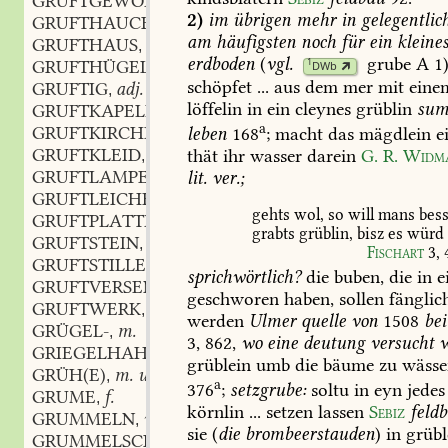
GRUFTGEWÖLBE
n.
,
2)
im
übrigen
mehr
in
gelegentlic
GRUFTHAUCH
m.
,
am
häufigsten
noch
für
ein
kleine
GRUFTHAUS
n.
,
erdboden
(
vgl.
grube
A
1)
1
GRUFTHÜGEL
m.
DWb
,
schöpfet
...
aus
dem
mer
mit
eine
GRUFTIG
adj.
,
löffelin
in
ein
cleynes
grüblin
sum
GRUFTKAPELLE
f.
,
a
GRUFTKIRCHE
f.
leben
168
;
macht
das
mägdlein
e
,
GRUFTKLEID
n.
thät
ihr
wasser
darein
G.
R.
Widm
,
GRUFTLAMPE
f.
lit.
ver.;
,
GRUFTLEICHE
f.
,
gehts
wol,
so
will
mans
bess
GRUFTPLATTE
f.
,
grabts
grüblin,
bisz
es
würd
GRUFTSTEIN
m.
,
Fischart
3,
GRUFTSTILLE
f.
,
sprichwörtlich?
die
buben,
die
in
e
GRUFTVERSENKUNG
f.
,
geschworen
haben,
sollen
fänglic
GRUFTWERK
n.
,
werden
Ulmer
quelle
von
1508
bei
GRÜGEL-
m.
,
3,
862
,
wo
eine
deutung
versucht
w
GRIEGELHAHN
m.
,
grüblein
umb
die
bäume
zu
wässe
GRÜH(E)
m. und f.
,
a
376
;
setzgrube:
soltu
in
eyn
jedes
GRUME
f.
,
körnlin
...
setzen
lassen
Sebiz
feldb
GRUMMELN
vb.
,
sie
(
die
brombeerstauden
)
in
grübl
GRUMMELSCHAUER