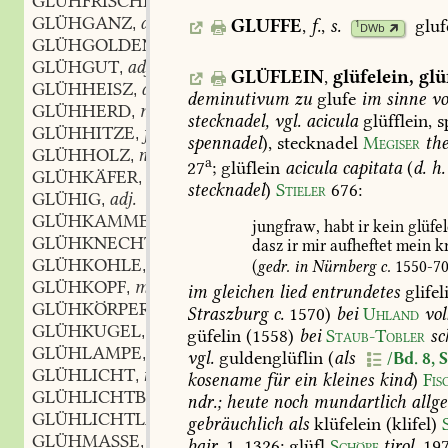
GLÜHFRISCHEN
GLÜHGANZ
adj.
,
GLUFFE
,
f.
,
s.
gluf
1
DWb
GLÜHGOLDEN
adj.
,
GLÜHGUT
adj.
,
GLÜFLEIN
,
glüfelein,
glü
GLÜHHEISZ
adj.
,
deminutivum
zu
glufe
im
sinne
vo
GLÜHHERD
m.
,
stecknadel,
vgl.
acicula
glüfflein,
s
GLÜHHITZE
f.
,
spennadel
),
stecknadel
Megiser
the
GLÜHHOLZ
n.
,
a
27
;
glüflein
acicula
capitata
(
d.
h.
GLÜHKÄFER
m.
,
stecknadel
)
Stieler
676
:
GLÜHIG
adj.
,
GLÜHKAMMER
f.
,
jungfraw,
habt
ir
kein
glüfel
GLÜHKNECHT
m.
,
dasz
ir
mir
aufheftet
mein
kr
GLÜHKOHLE
f.
,
(
gedr.
in
Nürnberg
c.
1550-70
GLÜHKOPF
m.
,
im
gleichen
lied
entrundetes
glifel
GLÜHKÖRPER
m.
,
Straszburg
c.
1570)
bei
Uhland
vol
GLÜHKUGEL
f.
,
güfelin
(1558)
bei
Staub-Tobler
sc
GLÜHLAMPE
f.
,
vgl.
guldenglüflin
(
als
/Bd. 8, 
GLÜHLICHT
n.
,
kosename
für
ein
kleines
kind
)
Fis
GLÜHLICHTBELEUCHTUNG
f.
,
ndr.;
heute
noch
mundartlich
allg
GLÜHLICHTLAMPE
f.
,
gebräuchlich
als
klüfelein
(klifel)
GLÜHMASSE
f.
,
bair.
1,
1326
;
glüfl
Schöpf
tirol.
19