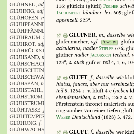
GLÜHNEU
adj.
,
116
;
glüflein
(glüfli)
Fischer
schwä
GLÜHNIG
adj.
,
Tschumpert
bündner.
lex.
609
;
glöf
GLÜHOFEN
m.
,
a
appenzell.
225
.
GLÜHPFANNE
f.
,
GLÜHPFÄNNLEIN
n.
,
GLUFNER
,
m.
,
dasselbe
wi
GLÜHRAUM
m.
,
glufenmacher,
vgl.
glufn
1
DWb
GLÜHROT
adj.
,
acicularius,
nadler
Stieler
676
;
glu
GLÜHRÜCKSTAND
m.
,
glufner
nadler
Jacobsson
technol.
w
GLÜHSAND
m.
,
a
123
;
s.
auch
gufner
teil
4,
1,
6,
10
GLÜHSCHACHTEL
f.
,
GLÜHSCHEIN
m.
,
GLÜHSCHWANZ
m.
GLUFT
,
f.
,
dasselbe
wie
kluf
,
GLÜHSPAN
m.
hiatus,
fauces,
aber
nur
vereinzelt;
,
GLÜHSTAHL
m.
teil
5,
1264
s.
v.
kluft
4
c
(
neben
kl
,
GLÜHSTROM
m.
ebendemselben,
s.
teil
5,
1262
s.
v.
,
GLÜHSTRUMPF
m.
Fürstenstein
thronet
malerisch
au
,
GLÜHTASSE
f.
ringsumher
von
einer
tiefen
gluft
,
GLÜHTEMPERATUR
f.
Weber
Deutschland
(1828)
3,
472
.
,
GLÜHUNG
f.
,
GLÜHWACHS
n.
,
GLUFT
,
f.
,
dasselbe
wie
kluf