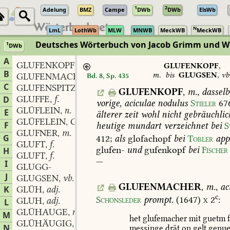
1
2
Adelung
BMZ
Campe
DWb
DWb
ElsWb
N
LmL
LothWb
MLW
MNWB
MeckWB
MeckWB
Deutsches Wörterbuch von Jacob Grimm und 
1
DWb
Berlin-Brandenburgische Akademie der Wissenschaften
·
Niedersächs
A
GLUFENKOPF
m.
,
GLUFENKOPF
,
B
m.
bis
GLUGSEN
,
vb
GLUFENMACHER
m.
Bd. 8, Sp. 435
,
C
GLUFENSPITZ
m.
,
GLUFENKOPF
,
m.
,
dasselb
GLUFFE
f.
D
,
vorige,
aciculae
nodulus
Stieler
67
GLÜFLEIN
n.
,
E
älterer
zeit
wohl
nicht
gebräuchlic
GLÜFELEIN, GLÜFFLEIN
n.
,
F
heutige
mundart
verzeichnet
bei
S
GLUFNER
m.
,
G
412
;
als
glofachopf
bei
Tobler
app
GLUFT
f.
,
glufen-
und
gufenkopf
bei
Fischer
H
GLUFT
f.
,
—
I
GLUGG-
J
GLUGSEN
vb.
,
GLUFENMACHER
,
m.
,
ac
K
GLÜH
adj.
,
c
Schönsleder
prompt.
(1647)
x
2
:
GLUH
adj.
L
,
GLÜHAUGE
n.
,
M
het
glufemacher
mit
guetm
GLÜHÄUGIG
adj.
,
N
messinge
drät
on
gelt
genue