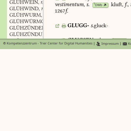
GLÜHWEIN
m.
,
vestimentum,
s.
kluft
,
f.,
t
1
DWb
GLÜHWIND
m.
,
1267
f.
GLÜHWURM
m.
,
GLÜHWÜRMCHEN
n.
,
GLUGG-
s.
gluck-
GLÜHZÜNDER
m.
,
GLÜHZÜNDUNG
f.
,
GLUGSEN
,
vb.
,
s.
GLÜMPFEN
1
DWb
©
Kompetenzzentrum - Trier Center for Digital Humanities
|
Impressum
|
Ko
GLUM(M)
adj.
,
GLUM(M)
n.
,
GLUME
f.
,
GLÜMEKE
f.
,
GLUMEN
vb.
,
GLUMMEN
vb.
,
GLUMEN
vb.
,
GLUMIG
adj.
,
GLUMIG
adj.
,
GLUMMASCHE
f.
,
GLUMME
f.
,
GLUMMEN
GLUMMER
m.
,
GLÜMMERCHEN
n.
,