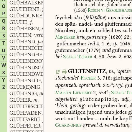
GLÜHBALKEN
m.
,
thäten
sich
die
glufenknöpf
O
GLÜHBIRNE
f.
,
(1560)
Rösch
v.
Geroldshaus
P
GLÜHDUNKEL
adj.
,
feychelspn
(
feilspäne
)
aus
mössi
Q
GLÜHE
f.
,
den
spän-
nadel-
und
gluffenmac
R
GLÜHEISEN
n.
,
Nürnberg
umb
ein
schlechtes
zu
b
GLÜHEN
verbum.
S
,
Minderer
kriegsartzney
(1620)
22
;
GLÜHEND
partizipiales adjektiv oder adverb.
,
T
gufenmacher
teil
4,
1,
6,
sp.
1046,
GLÜHENDHEISZ
adj.
,
gufenmacher
(1779)
und
gufenma
U
GLÜHENDHELL
adj.
,
bei
Staub-Tobler
4,
50
,
bzw.
2,
608
V
GLÜHENDROT
adj.
,
W
GLÜHENDSCHWARZ
adj.
,
GLUFENSPITZ
,
m.
,
'
spitze
X
GLÜHENDWILD
adj.
,
stecknadel
'
Fischer
3,
718
;
glofaspe
Y
GLÜHENDIG
adj.
,
a
appenzell.
sprachsch.
225
;
vgl.
guf
GLÜH(E)NIG
adj.
Z
,
a
Martin-Lienhart
2,
554
;
Staub-To
GLÜHENIG
adj.
,
abgeleitet
glufenspitzig,
adj.,
GLÜHER
m.
,
'
klein,
gering
':
o
der
groben
leut,
d
GLÜHERSCHEINUNG
f.
,
unschuldigen
jugend
umb
jedes
gl
GLÜHFADEN
m.
,
wort
mit
händen
...
umb
die
köpf
GLÜHFARBE
f.;
,
Guarinonius
grewel
d.
verwüstung
GLÜHFEUER
n.
,