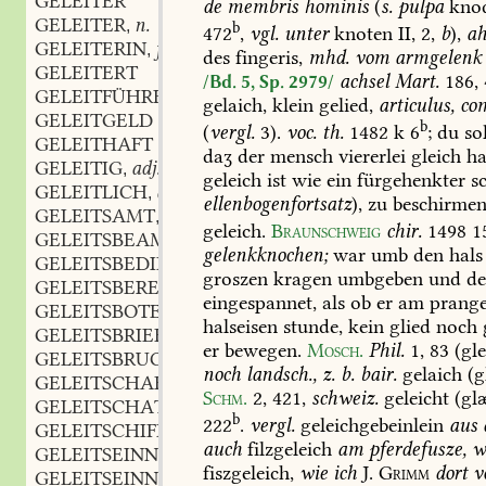
GELEITER
de
membris
hominis
(
s.
pulpa
kno
GELEITER
n.
,
b
472
,
vgl.
unter
knoten
II,
2,
b
),
ah
GELEITERIN
f.
,
des
fingeris,
mhd.
vom
armgelenk
GELEITERT
achsel
Mart.
186,
/Bd. 5, Sp. 2979/
GELEITFÜHRER
gelaich,
klein
gelied,
articulus,
com
GELEITGELD
b
(
vergl.
3).
voc.
th.
1482
k
6
;
du
so
GELEITHAFT
daʒ
der
mensch
viererlei
gleich
ha
GELEITIG
adj.
,
geleich
ist
wie
ein
fürgehenkter
sc
GELEITLICH
adj.
,
ellenbogenfortsatz
),
zu
beschirme
GELEITSAMT
n.
,
geleich.
Braunschweig
chir.
1498
1
GELEITSBEAMTER
m.
,
gelenkknochen;
war
umb
den
hals
GELEITSBEDIENTER
m.
,
groszen
kragen
umbgeben
und
de
GELEITSBEREITER
eingespannet,
als
ob
er
am
prange
GELEITSBOTE
m.
,
halseisen
stunde,
kein
glied
noch
GELEITSBRIEF
m.
,
er
bewegen.
Mosch.
Phil.
1,
83
(gl
GELEITSBRUCH
noch
landsch.,
z.
b.
bair.
gelaich
(g
GELEITSCHAFT
f.
,
Schm.
2,
421
,
schweiz.
geleicht
(gl
GELEITSCHATZ
m.
,
b
222
.
vergl.
geleichgebeinlein
aus
GELEITSCHIFF
n.
,
auch
filzgeleich
am
pferdefusze,
w
GELEITSEINNAHME
f.
,
fiszgeleich,
wie
ich
J.
Grimm
dort
v
GELEITSEINNEHMER
m.
,