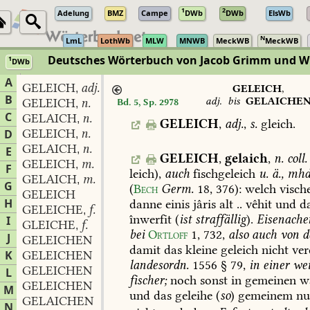
1
2
Adelung
BMZ
Campe
DWb
DWb
ElsWb
N
LmL
LothWb
MLW
MNWB
MeckWB
MeckWB
Deutsches Wörterbuch von Jacob Grimm und 
1
DWb
Berlin-Brandenburgische Akademie der Wissenschaften
·
Niedersächs
A
GELEICH
adj.
,
GELEICH
,
B
adj.
bis
GELAICHE
GELEICH
n.
Bd. 5, Sp. 2978
,
C
GELAICH
n.
,
GELEICH
,
adj.
,
s.
gleich.
GELEICH
n.
D
,
GELAICH
n.
,
E
GELEICH
,
gelaich
,
n.
coll.
GELEICH
m.
,
F
leich),
auch
fischgeleich
u.
ä.,
mhd
GELAICH
m.
,
G
(
Bech
Germ.
18,
376
):
welch
visch
GELEICH
H
danne
einis
jâris
alt
..
vêhit
und
d
GELEICHE
f.
,
înwerfit
(
ist
straffällig
).
Eisenache
I
GLEICHE
f.
,
bei
Ortloff
1,
732
,
also
auch
von
d
J
GELEICHEN
damit
das
kleine
geleich
nicht
ver
K
GELEICHEN
landesordn.
1556
§
79,
in
einer
wei
GELEICHEN
L
fischer;
noch
sonst
in
gemeinen
wa
GELEICHEN
M
und
das
geleihe
(
so
)
gemeinem
nu
GELAICHEN
N