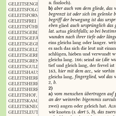
u.
fiszloch).
GELEITSENGEL
m.
,
b)
aber
auch
von
dem
gliede,
das
v
GELEITSFOLGE
f.
,
begrenzt
ist
oder
sich
im
gelenke
b
GELEITSFORM
f.
,
begriff
der
bewegung
ist
das
urspr
GELEITSFREI
eben
glied
auch
ursprünglich
das
g
GELEITSFÜHRER
m.
,
lat.
artus
gleichfalls;
so
bei
bestim
GELEITSGEBIET
n.
,
wunden
nach
ihrer
tiefe
oder
länge
GELEITSGEFÄLLE
eins
gleichs
lang
oder
langer.
weis
GELEITSGEGENSCHREIBER
m.
,
es
sach
das
sich
die
leut
mit
einan
GELEITSGELD
n.
,
schlügen,
hieben
und
verwundt
w
GELEITSGERECHTIGKEIT
f.
,
gleichs
lang.
166;
seind
sie
(
die
wu
GELEITSGRENZE
f.
,
tief
und
gleich
lang,
der
frevel
ist
GELEITSGULDEN
m.
,
163,
hier
mit
dem
acc.,
wie
vorhin
GELEITSHAUS
n.
,
gleichs
lang,
fingerglied,
wol
das
v
GELEITSHERR
m.
,
2,
b.
GELEITSHERRLICHKEIT
f.
,
2)
GELEITSHERRSCHAFT
f.
,
a)
vom
menschen
übertragen
auf
p
GELEITSHOF
m.
,
an
der
weinrebe:
bigemmis
surculu
GELEITSKAMMER
f.
,
zwei)
augen
oder
geleich
hat.
Alb
GELEITSKNECHT
m.
,
wie
knoten
(
s.
dort
5,
b
),
das
zuers
GELEITSLEUTE