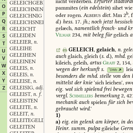
nicht
verderben.
Erfurter
stadtord
GELEICHGEBEINLEIN
n.
,
O
pammites
(
ein
edelstein
)
sihet
wie
GELEICHNEN
P
b
oder
rogen.
Alberus
dict.
Mm
2
,
f
GELEICHNIG
Q
d.
)
hess.
17.
jh.;
noch
jetzt
hessisch
GELEICHSNER
gelæch,
namentlich
frosch-
und
kr
R
GELEICHT
Vilmar
234
,
mit
beleg
für
geläch
a
GELEIDEN
S
GELEIER
n.
,
T
GELEIHE
GELEICH
,
gelaich
,
n.
gele
U
GELEIHEN
auch
glaich,
gleich
(
s.
d.
),
mhd.
gel
V
GELEINEN
kileich,
geleih,
artus
Graff
2,
154
,
W
GELEIS
n.
,
wegen
der
herkunft
s.
le
1
DWb
X
GELEIS
n.
,
besonders
die
mhd.
stelle
von
den
b
Y
GELEISE
n.
,
mittelst
der
knie
'sich
leichen',
sw
GELEISIG
adj.
Z
,
eig.
wol
sich
spielend
frei
bewegen
GELEIST
n. f.
,
vergl.
Schmellers
bemerkung
2,
42
GELEISTEN
mechanik
auch
spielen
für
sich
be
GELEITE
n.
,
gebraucht
wird.
'
GELEIT
n.
,
1)
GELEITEGELD
a)
eig.
ein
gelenk
am
körper,
in
de
GELEITEN
Heinr.
summ.
pulpa
gileiche
Germ