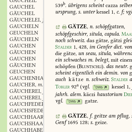
GAUCHEIL
b
539
.
übrigens
scheint
cazza
selbe
GAUCHEL
ursprung,
s.
unter
kessel
1,
c.
f;
vgl
GÄUCHEL
GÄUCHELEI
f.
,
GAUCHELN
GÄTZE
,
n.
schöpfgatzen,
GEUCHELN
schöpfgeschirr,
situla,
capula.
Maa
GÄUCHELN
noch
schweiz.
das
gätze,
gätzi
glei
GAUCHEN
Stalder
1,
428
,
im
Genfer
dict.
vo
GÄUCHEN
die
gätze,
un
seau,
situla,
währen
GAUCHEN
ein
schwaches
m.
belegt,
mit
eine
GÄUCHEN
schöpfen
(
Bluntschli
).
das
neutr.
g
GEUCHEN
scheint
eigentlich
ein
demin.
von
g
GAUCHENHAFT
auch
kätze
n.
schweiz.
Stalder
a
GAUCHER
m.
,
a
Tobler
92
(
vgl.
kessel
1,
1
DWb
GÄUCHEREI
f.
,
jahrh.
alem.
käczi
haustorium
Dief
GAUCHEREI
f.
,
vgl.
gatze
.
1
DWb
GAUCHFEDER
f.
,
GAUCHSFEDER
f.
,
GÄTZE
,
f.
geitze
am
pflug,
s
GAUCHHAAR
n.
,
Genf
1695
128;
s.
geize.
GAUCHSHAAR
n.
,
GAUCHHABER
m.
,