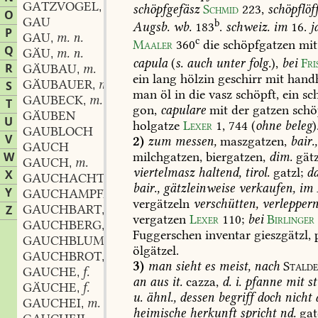
GATZVOGEL
m.
,
schöpfgefäsz
Schmid
223
,
schöpflöf
O
GAU
b
Augsb.
wb.
183
.
schweiz.
im
16.
j
P
GAU
m. n.
,
c
Maaler
360
die
schöpfgatzen
mit
Q
GÄU
m. n.
,
capula
(
s.
auch
unter
folg.
),
bei
Fri
R
GÄUBAU
m.
,
ein
lang
hölzin
geschirr
mit
handh
GÄUBAUER
m.
S
,
man
öl
in
die
vasz
schöpft,
ein
sc
GAUBECK
m.
,
T
gon,
capulare
mit
der
gatzen
schö
GÄUBEN
U
holgatze
Lexer
1,
744
(
ohne
beleg
)
GAUBLOCH
V
2)
zum
messen,
maszgatzen,
bair.,
GAUCH
milchgatzen,
biergatzen,
dim.
gätz
W
GAUCH
m.
,
viertelmasz
haltend,
tirol.
gatzl;
d
X
GAUCHACHTIG
bair.,
gätzleinweise
verkaufen,
im
Y
GAUCHAMPFER
vergätzeln
verschütten,
verlepper
GAUCHBART
m.
Z
,
vergatzen
Lexer
110
;
bei
Birlinger
GAUCHBERG
m.
,
Fuggerschen
inventar
gieszgätzl,
p
GAUCHBLUME
f.
,
ölgätzel.
GAUCHBROT
n.
,
3)
man
sieht
es
meist,
nach
Stalde
GAUCHE
f.
,
an
aus
it.
cazza,
d.
i.
pfanne
mit
st
GÄUCHE
f.
,
u.
ähnl.,
dessen
begriff
doch
nicht
a
GAUCHEI
m.
,
heimische
herkunft
spricht
nd.
gat