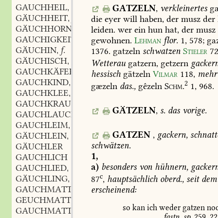
GAUCHHEIL
n.
GATZELN
,
verkleinertes
ga
,
GÄUCHHEIT
f.
die
eyer
will
haben,
der
musz
der
,
GÄUCHHORNIG
leiden.
wer
ein
hun
hat,
der
musz
GAUCHIGKEIT
f.
gewohnen.
Lehman
flor.
1,
578
;
gaz
,
GÄUCHIN
f.
1376
.
gatzeln
schwatzen
Stieler
7
,
GÄUCHISCH
adj.
,
Wetterau
gatzern,
getzern
gacker
GAUCHKÄFER
m.
,
hessisch
gätzeln
Vilmar
118
,
mehr
GAUCHKIND
n.
,
2
gæzeln
das.,
gêzeln
Schm.
1,
968.
GAUCHKLEE
m.
,
GAUCHKRAUT
n.
,
GÄTZELN
,
s.
das
vorige.
GAUCHLAUCH
m.
,
GAUCHLEIM
m.
,
GATZEN
,
gackern,
schnatt
GÄUCHLEIN
n.
,
schwätzen.
GÄUCHLER
1,
GAUCHLICH
a)
besonders
von
hühnern,
gackern
GAUCHLIED
n.
,
c
GÄUCHLING
m.
87
,
hauptsächlich
oberd.,
seit
dem
,
GAUCHMATTE
erscheinend:
GEUCHMATTE
so
kan
ich
weder
gatzen
no
GAUCHMATTER
m.
,
fastn.
sp.
259,
22