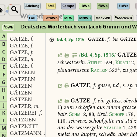
1
2
Adelung
BMZ
Campe
DWb
DWb
ElsWb
N
LmL
LothWb
MLW
MNWB
MeckWB
MeckWB
Deutsches Wörterbuch von Jacob Grimm und 
1
DWb
Berlin-Brandenburgische Akademie der Wissenschaften
·
Niedersächs
A
GATZE
f.
,
GATZE
,
f.
bis
GÄTZE
Bd. 4, Sp. 1516
B
GATZE
f.
,
C
GATZE
f.
,
GATZE
/Bd. 4, Sp. 1516/
GÄTZE
n.
D
,
schwätzerin.
Stieler
594
,
Kirsch
2,
GÄTZE
f.
,
E
a
plaudertasche
Rädlein
322
,
zu
gat
GATZELN
F
GÄTZELN
G
GATZE
,
f.
gasse,
nd.,
s.
sp.
1
GATZEN
H
GÄTZEN
I
GÄTZEN
GATZE
,
f.
ein
gefäsz,
oberde
J
GATZER
m.
,
1)
zum
schöpfen
aus
einem
grösze
K
GATZEREI
f.
,
bair.
Schm.
2,
88
,
tirol.
Schöpf
178
,
GATZGEN
L
110
,
schweiz.
schöpfgelte
mit
stil
z
GATZICHT
aus
der
wassergelte
Stalder
1,
428
M
GATZMANN
m.
,
meist
aus
kupfer;
schwäb.
aber
höl
N