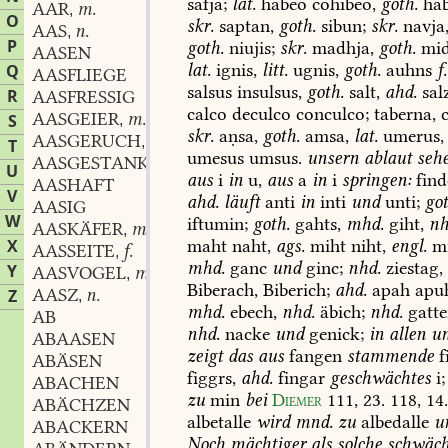
safja;
lat.
habeo
cohibeo,
goth.
hab
AAR
m.
,
O
skr.
saptan,
goth.
sibun;
skr.
navja
AAS
n.
,
P
goth.
niujis;
skr.
madhja,
goth.
mid
AASEN
lat.
ignis,
litt.
ugnis,
goth.
auhns
f.
Q
AASFLIEGE
salsus
insulsus,
goth.
salt,
ahd.
sal
R
AASFRESSIG
calco
deculco
conculco;
taberna,
c
AASGEIER
m.
S
,
skr.
aṇsa,
goth.
amsa,
lat.
umerus,
AASGERUCH
m.
,
T
umesus
umsus.
unsern
ablaut
seh
AASGESTANK
m.
,
U
aus
i
in
u,
aus
a
in
i
springen:
find
AASHAFT
V
ahd.
läuft
anti
in
inti
und
unti;
got
AASIG
W
iftumin;
goth.
gahts,
mhd.
giht,
nh
AASKÄFER
m.
,
maht
naht,
ags.
miht
niht,
engl.
mi
X
AASSEITE
f.
,
mhd.
ganc
und
ginc;
nhd.
ziestag,
Y
AASVOGEL
m.
,
Biberach,
Biberich;
ahd.
apah
apu
AASZ
n.
Z
,
mhd.
ebech,
nhd.
äbich;
nhd.
gatte
AB
nhd.
nacke
und
genick;
in
allen
un
ABAASEN
zeigt
das
aus
fangen
stammende
f
ABÄSEN
figgrs,
ahd.
fingar
geschwächtes
i;
ABACHEN
zu
min
bei
Diemer
111,
23.
118,
14
ABÄCHZEN
albetalle
wird
mnd.
zu
albedalle
u
ABACKERN
Noch
mächtiger
als
solche
schwäch