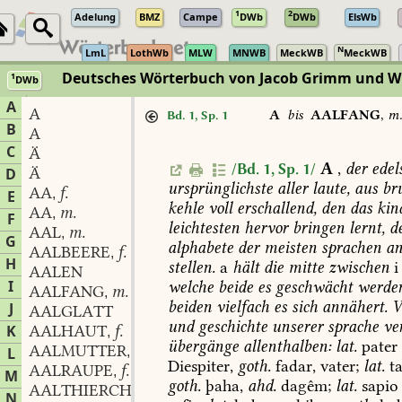
1
2
Adelung
BMZ
Campe
DWb
DWb
ElsWb
N
LmL
LothWb
MLW
MNWB
MeckWB
MeckWB
Deutsches Wörterbuch von Jacob Grimm und 
1
DWb
Berlin-Brandenburgische Akademie der Wissenschaften
·
Niedersächs
A
A
A
bis
AALFANG
,
m
Bd. 1, Sp. 1
B
A
C
Ä
A
,
der
edels
/Bd. 1, Sp. 1/
Ä
D
ursprünglichste
aller
laute,
aus
bru
AA
f.
,
E
kehle
voll
erschallend,
den
das
kin
AA
m.
,
F
leichtesten
hervor
bringen
lernt,
d
AAL
m.
,
G
alphabete
der
meisten
sprachen
a
AALBEERE
f.
,
H
stellen.
a
hält
die
mitte
zwischen
i
AALEN
I
welche
beide
es
geschwächt
werde
AALFANG
m.
,
beiden
vielfach
es
sich
annähert.
V
J
AALGLATT
und
geschichte
unserer
sprache
ve
K
AALHAUT
f.
,
übergänge
allenthalben:
lat.
pater
AALMUTTER
f.
L
,
Diespiter,
goth.
fadar,
vater;
lat.
ta
AALRAUPE
f.
,
M
goth.
þaha,
ahd.
dagêm;
lat.
sapio
AALTHIERCHEN
n.
,
N