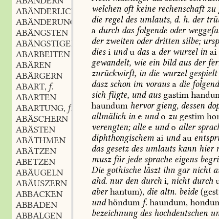
ABÄNDERN
welchen
oft
keine
rechenschaft
zu
ABÄNDERLICH
die
regel
des
umlauts,
d.
h.
der
trü
ABÄNDERUNG
a
durch
das
folgende
oder
weggefal
ABÄNGSTEN
der
zweiten
oder
dritten
silbe;
ursp
ABÄNGSTIGEN
dies
i
und
u
das
a
der
wurzel
in
ai
ABARBEITEN
gewandelt,
wie
ein
bild
aus
der
fer
ABÄREN
zurückwirft,
in
die
wurzel
gespielt
ABÄRGERN
dasz
schon
im
voraus
a
die
folgen
ABART
f.
,
sich
fügte,
und
aus
gastim
handu
ABARTEN
haundum
hervor
gieng,
dessen
dop
ABARTUNG
f.
,
allmälich
in
e
und
o
zu
gestim
ho
ABÄSCHERN
verengten;
alle
e
und
o
aller
sprac
ABÄSTEN
diphthongischem
ai
und
au
entspr
ABÄTHMEN
das
gesetz
des
umlauts
kann
hier
n
ABÄTZEN
musz
für
jede
sprache
eigens
begr
ABETZEN
Die
gothische
läszt
ihn
gar
nicht
a
ABÄUGELN
ahd.
nur
den
durch
i,
nicht
durch
ABÄUSZERN
aber
hantum),
die
altn.
beide
(ges
ABBACKEN
und
höndum
f.
haundum,
hondum
ABBADEN
bezeichnung
des
hochdeutschen
um
ABBALGEN