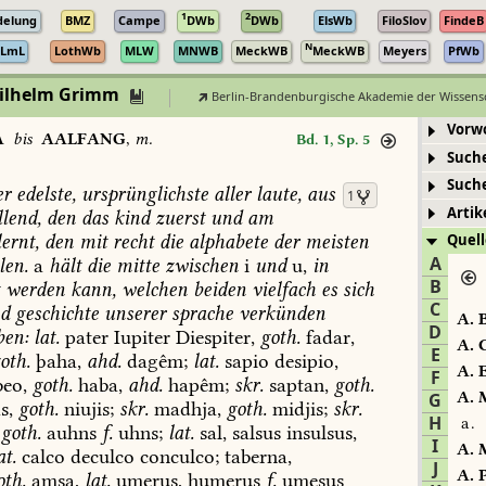
1
2
delung
BMZ
Campe
DWb
DWb
ElsWb
FiloSlov
FindeB
N
LmL
LothWb
MLW
MNWB
MeckWB
MeckWB
Meyers
PfWb
Wilhelm Grimm
Berlin-Brandenburgische Akademie der Wissens
Vorw
A
bis
AALFANG
,
m.
Bd. 1, Sp. 5
Such
Such
er
edelste,
ursprünglichste
aller
laute,
aus
1
Artik
lend,
den
das
kind
zuerst
und
am
ernt,
den
mit
recht
die
alphabete
der
meisten
Quell
A
len.
a
hält
die
mitte
zwischen
i
und
u,
in
B
t
werden
kann,
welchen
beiden
vielfach
es
sich
C
d
geschichte
unserer
sprache
verkünden
A.
B
D
ben:
lat.
pater
Iupiter
Diespiter,
goth.
fadar,
A.
C
E
oth.
þaha,
ahd.
dagêm;
lat.
sapio
desipio,
A.
E
F
eo,
goth.
haba,
ahd.
hapêm;
skr.
saptan,
goth.
A.
M
G
s,
goth.
niujis;
skr.
madhja,
goth.
midjis;
skr.
H
a.
goth.
auhns
f.
uhns;
lat.
sal,
salsus
insulsus,
I
A.
M
at.
calco
deculco
conculco;
taberna,
J
A.
P
oth.
amsa,
lat.
umerus,
humerus
f.
umesus