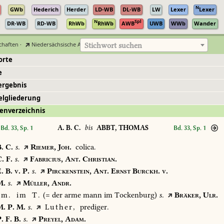
N
GWb
Hederich
Herder
LD-WB
DL-WB
LW
Lexer
Lexer
N
Spl
DR-WB
RD-WB
RhWb
RhWb
AWB
UWB
WWb
Wander
chaften
·
Niedersächsische Akademie der Wissenschaften zu Göttingen
Stichwort suchen
orte
e
ergebnis
elgliederung
enverzeichnis
A. B. C.
bis
ABBT, THOMAS
Bd. 33, Sp. 1
Bd. 33, Sp. 1
.
C.
s.
Riemer,
Joh.
colica.
.
F.
s.
Fabricius,
Ant.
Christian.
.
B.
v.
P.
s.
Pirckenstein,
Ant.
Ernst
Burckh.
v.
.
s.
Müller,
Andr.
m.
im
T.
(=
der
arme
mann
im
Tockenburg)
s.
Bräker,
Ulr.
.
P.
M.
s.
Luther,
prediger.
.
F.
B.
s.
Preyel,
Adam.