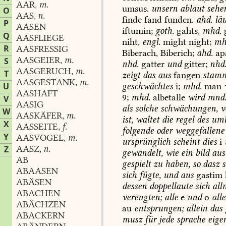
AAR
m.
,
umsus.
unsern
ablaut
sehe
O
AAS
n.
,
finde
fand
funden.
ahd.
läu
P
AASEN
iftumin;
goth.
gahts,
mhd.
g
Q
AASFLIEGE
niht,
engl.
might
night;
mh
R
AASFRESSIG
Biberach,
Biberich;
ahd.
ap
AASGEIER
m.
S
,
nhd.
gatter
und
gitter;
nhd
AASGERUCH
m.
,
T
zeigt
das
aus
fangen
stam
AASGESTANK
m.
,
geschwächtes
i;
mhd.
man
U
AASHAFT
9
;
mhd.
albetalle
wird
mnd
V
AASIG
als
solche
schwächungen,
v
W
AASKÄFER
m.
,
ist,
waltet
die
regel
des
uml
X
AASSEITE
f.
,
folgende
oder
weggefallene
Y
AASVOGEL
m.
,
ursprünglich
scheint
dies
i
AASZ
n.
Z
,
gewandelt,
wie
ein
bild
aus
AB
gespielt
zu
haben,
so
dasz
s
ABAASEN
sich
fügte,
und
aus
gastim
ABÄSEN
dessen
doppellaute
sich
all
ABACHEN
verengten;
alle
e
und
o
alle
ABÄCHZEN
au
entsprungen;
allein
das
ABACKERN
musz
für
jede
sprache
eige