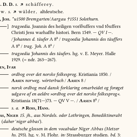
.
D.
D.
s.
schäfferey.
w.
s.
wälder,
altdeutsche.
,
Joh.
*u1500
Bremgarten/Aargau
†1551
Solothurn.
[⸺]
tragoedia.
Joannis
des
heiligen
vorluffers
vnd
tuffers
Christi
Jesu
warhaffte
histori.
Bern
1549
.
—
QV
I
—.
a
/
Johannes
d.
täufer
A
8
/
tragoedia
Johannis
des
täuffers
a
a
A
8
/
trag.
Joh.
A
8
/
⸺
tragoedia
Johannis
des
täufers.
hg.
v.
E.
Meyer.
Halle
1929
.
(=
ndr.
263—267).
en,
Ivar
⸺
ordbog
over
det
norske
folkesprog.
Kristiania
1850
.
/
Aasen
norweg.
wörterbuch
/
Aasen
8
/
O⸺
norsk
ordbog
med
dansk
forklaring
omarbeidet
og
forøget
udgave
af
en
aeldre
»ordbog
over
det
norske
folkesprog«.
a
Kristiania
18(71—)73.
—
QV
V
—.
/
Aasen
8
/
⸺
s.
a.
Ross,
Hans.
as,
Niger
15.
jh.,
aus
Nordels.
oder
Lothringen,
Benediktinerabt
(
daher
'
niger
abbas
').
⸺
deutsche
glossen
in
dem
vocabular
Niger
Abbas
(Metzer
hs.
293).
hg.
v.
M.
Flohr.
in:
Strassburger
studien.
bd.
3: