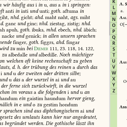
K
A.
S
n
wir
häufig
aus
i
in
u,
aus
a
in
i
springen:
L
ft
anti
in
inti
und
unti;
goth.
aftuma
in
a.
M
iht,
nhd.
gicht;
ahd.
maht
naht,
ags.
miht
Aal
N
d.
ganc
und
ginc;
nhd.
ziestag,
zistig;
nhd.
O
O
ah
apuh,
goth.
ibuks,
mhd.
ebech,
nhd.
äbich;
P
.
nacke
und
genick;
in
allen
unsern
sprachen
Q
mende
finger,
goth.
figgrs,
ahd.
fingar
R
wird
zu
min
bei
Diemer
111,
23.
118,
14.
122,
S
.
zu
albedalle
und
albedille.
Noch
mächtiger
T
on
welchen
oft
keine
rechenschaft
zu
geben
U
Aas
V
auts,
d.
h.
der
trübung
des
reinen
a
durch
das
W
i
und
u
der
zweiten
oder
dritten
silbe;
X
und
u
das
a
der
wurzel
in
ai
und
au
Y
der
ferne
sich
zurückwirft,
in
die
wurzel
Z
chon
im
voraus
a
die
folgenden
i
und
u
an
handum
ein
gaistim
haundum
hervor
gieng,
mälich
in
e
und
o
zu
gestim
hondum
Abb
r
sprachen
sind
aus
diphthongischem
ai
und
gesetz
des
umlauts
kann
hier
nur
angedeutet,
ns
begründet
werden.
Die
gothische
läszt
ihn