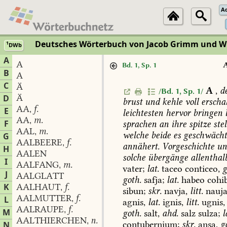
A
Deutsches Wörterbuch von Jacob Grimm und 
1
DWb
A
A
Bd. 1, Sp. 1
B
A
C
Ä
A
,
d
/Bd. 1, Sp. 1/
Ä
D
brust
und
kehle
voll
erschal
AA
f.
,
E
leichtesten
hervor
bringen
l
AA
m.
,
F
sprachen
an
ihre
spitze
stel
AAL
m.
,
welche
beide
es
geschwäch
G
AALBEERE
f.
,
annähert.
Vorgeschichte
un
H
AALEN
solche
übergänge
allenthal
I
AALFANG
m.
,
vater;
lat.
taceo
conticeo,
g
J
AALGLATT
goth.
safja;
lat.
habeo
cohib
K
AALHAUT
f.
,
sibun;
skr.
navja,
litt.
nauja
AALMUTTER
f.
L
,
agnis,
lat.
ignis,
litt.
ugnis,
AALRAUPE
f.
,
M
goth.
salt,
ahd.
salz
sulza;
l
AALTHIERCHEN
n.
,
contubernium;
skr.
aṇsa,
g
N