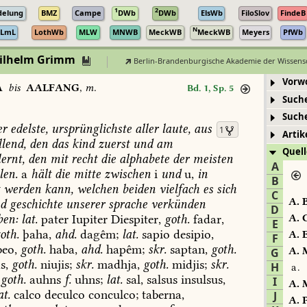
1
2
delung
BMZ
Campe
DWb
DWb
ElsWb
FiloSlov
FindeB
N
LmL
LothWb
MLW
MNWB
MeckWB
MeckWB
Meyers
PfWb
Wilhelm Grimm
Berlin-Brandenburgische Akademie der Wissens
Vorw
A
bis
AALFANG
,
m.
Bd. 1, Sp. 5
Such
Such
er
edelste,
ursprünglichste
aller
laute,
aus
1
Artik
lend,
den
das
kind
zuerst
und
am
Quell
ernt,
den
mit
recht
die
alphabete
der
meisten
A
len.
a
hält
die
mitte
zwischen
i
und
u,
in
B
t
werden
kann,
welchen
beiden
vielfach
es
sich
C
A.
B
d
geschichte
unserer
sprache
verkünden
D
ben:
lat.
pater
Iupiter
Diespiter,
goth.
fadar,
A.
C
E
oth.
þaha,
ahd.
dagêm;
lat.
sapio
desipio,
A.
E
F
eo,
goth.
haba,
ahd.
hapêm;
skr.
saptan,
goth.
A.
M
G
s,
goth.
niujis;
skr.
madhja,
goth.
midjis;
skr.
H
a.
goth.
auhns
f.
uhns;
lat.
sal,
salsus
insulsus,
I
A.
M
at.
calco
deculco
conculco;
taberna,
J
A.
P