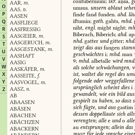
contubernium;
skr.
aṇsa,
g
AAR
m.
,
O
umsus.
unsern
ablaut
sehe
AAS
n.
,
P
finde
fand
funden.
ahd.
läu
AASEN
iftumin;
goth.
gahts,
mhd.
g
Q
AASFLIEGE
niht,
engl.
might
night;
mh
R
AASFRESSIG
Biberach,
Biberich;
ahd.
ap
AASGEIER
m.
S
,
nhd.
gatter
und
gitter;
nhd
AASGERUCH
m.
,
T
zeigt
das
aus
fangen
stam
AASGESTANK
m.
,
U
geschwächtes
i;
mhd.
man
AASHAFT
V
9
;
mhd.
albetalle
wird
mnd
AASIG
W
als
solche
schwächungen,
v
AASKÄFER
m.
,
ist,
waltet
die
regel
des
uml
X
AASSEITE
f.
,
folgende
oder
weggefallene
Y
AASVOGEL
m.
,
ursprünglich
scheint
dies
i
AASZ
n.
Z
,
gewandelt,
wie
ein
bild
aus
AB
gespielt
zu
haben,
so
dasz
s
ABAASEN
sich
fügte,
und
aus
gastim
ABÄSEN
dessen
doppellaute
sich
all
ABACHEN
verengten;
alle
e
und
o
alle
ABÄCHZEN
au
entsprungen;
allein
das
ABACKERN
musz
für
jede
sprache
eige