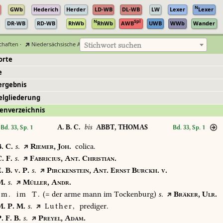
N
GWb
Hederich
Herder
LD-WB
DL-WB
LW
Lexer
Lexer
N
Spl
DR-WB
RD-WB
RhWb
RhWb
AWB
UWB
WWb
Wander
chaften
·
Niedersächsische Akademie der Wissenschaften zu Göttingen
Stichwort suchen
orte
e
ergebnis
elgliederung
enverzeichnis
A. B. C.
bis
ABBT, THOMAS
Bd. 33, Sp. 1
Bd. 33, Sp. 1
.
C.
s.
Riemer,
Joh.
colica.
.
F.
s.
Fabricius,
Ant.
Christian.
.
B.
v.
P.
s.
Pirckenstein,
Ant.
Ernst
Burckh.
v.
.
s.
Müller,
Andr.
m.
im
T.
(=
der
arme
mann
im
Tockenburg)
s.
Bräker,
Ulr.
.
P.
M.
s.
Luther,
prediger.
.
F.
B.
s.
Preyel,
Adam.