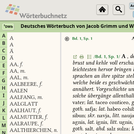
A
Deutsches Wörterbuch von Jacob Grimm und 
1
DWb
A
A
Bd. 1, Sp. 1
B
A
C
Ä
A
,
d
/Bd. 1, Sp. 1/
Ä
D
brust
und
kehle
voll
erschal
AA
f.
,
E
leichtesten
hervor
bringen
l
AA
m.
,
F
sprachen
an
ihre
spitze
stel
AAL
m.
,
G
welche
beide
es
geschwäch
AALBEERE
f.
,
H
annähert.
Vorgeschichte
un
AALEN
I
solche
übergänge
allenthal
AALFANG
m.
,
vater;
lat.
taceo
conticeo,
g
J
AALGLATT
goth.
safja;
lat.
habeo
cohib
K
AALHAUT
f.
,
sibun;
skr.
navja,
litt.
nauja
AALMUTTER
f.
L
,
agnis,
lat.
ignis,
litt.
ugnis,
AALRAUPE
f.
,
M
goth.
salt,
ahd.
salz
sulza;
l
AALTHIERCHEN
n.
,
N