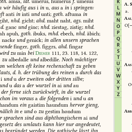
oth.
amsa,
lat.
umerus,
humerus
f.
umesus
K
A.
S
n
wir
häufig
aus
i
in
u,
aus
a
in
i
springen:
L
a.
M
ft
anti
in
inti
und
unti;
goth.
aftuma
in
Aal
N
iht,
nhd.
gicht;
ahd.
maht
naht,
ags.
miht
O
O
d.
ganc
und
ginc;
nhd.
ziestag,
zistig;
nhd.
P
ah
apuh,
goth.
ibuks,
mhd.
ebech,
nhd.
äbich;
Q
.
nacke
und
genick;
in
allen
unsern
sprachen
R
mende
finger,
goth.
figgrs,
ahd.
fingar
S
wird
zu
min
bei
Diemer
111,
23.
118,
14.
122,
T
.
zu
albedalle
und
albedille.
Noch
mächtiger
U
Aas
on
welchen
oft
keine
rechenschaft
zu
geben
V
auts,
d.
h.
der
trübung
des
reinen
a
durch
das
W
i
und
u
der
zweiten
oder
dritten
silbe;
X
und
u
das
a
der
wurzel
in
ai
und
au
Y
der
ferne
sich
zurückwirft,
in
die
wurzel
Z
chon
im
voraus
a
die
folgenden
i
und
u
an
handum
ein
gaistim
haundum
hervor
gieng,
mälich
in
e
und
o
zu
gestim
hondum
Abb
r
sprachen
sind
aus
diphthongischem
ai
und
gesetz
des
umlauts
kann
hier
nur
angedeutet,
ns
begründet
werden.
Die
gothische
läszt
ihn