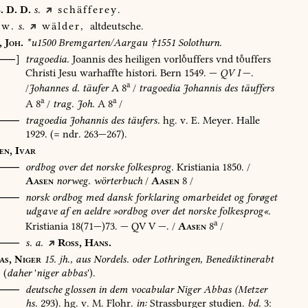
.
D.
D.
s.
schäfferey.
w.
s.
wälder,
altdeutsche.
,
Joh.
*u1500
Bremgarten/Aargau
†1551
Solothurn.
[⸺]
tragoedia.
Joannis
des
heiligen
vorluffers
vnd
tuffers
Christi
Jesu
warhaffte
histori.
Bern
1549
.
—
QV
I
—.
a
/
Johannes
d.
täufer
A
8
/
tragoedia
Johannis
des
täuffers
a
a
A
8
/
trag.
Joh.
A
8
/
⸺
tragoedia
Johannis
des
täufers.
hg.
v.
E.
Meyer.
Halle
1929
.
(=
ndr.
263—267).
en,
Ivar
⸺
ordbog
over
det
norske
folkesprog.
Kristiania
1850
.
/
Aasen
norweg.
wörterbuch
/
Aasen
8
/
O⸺
norsk
ordbog
med
dansk
forklaring
omarbeidet
og
forøget
udgave
af
en
aeldre
»ordbog
over
det
norske
folkesprog«.
a
Kristiania
18(71—)73.
—
QV
V
—.
/
Aasen
8
/
⸺
s.
a.
Ross,
Hans.
as,
Niger
15.
jh.,
aus
Nordels.
oder
Lothringen,
Benediktinerabt
(
daher
'
niger
abbas
').
⸺
deutsche
glossen
in
dem
vocabular
Niger
Abbas
(Metzer
hs.
293).
hg.
v.
M.
Flohr.
in:
Strassburger
studien.
bd.
3: