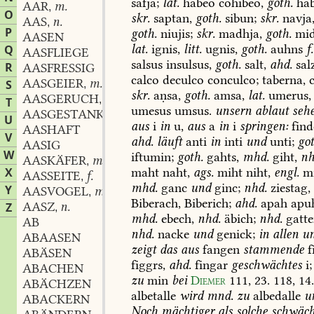
safja;
lat.
habeo
cohibeo,
goth.
hab
AAR
m.
,
O
skr.
saptan,
goth.
sibun;
skr.
navja
AAS
n.
,
P
goth.
niujis;
skr.
madhja,
goth.
mid
AASEN
lat.
ignis,
litt.
ugnis,
goth.
auhns
f.
Q
AASFLIEGE
salsus
insulsus,
goth.
salt,
ahd.
sal
R
AASFRESSIG
calco
deculco
conculco;
taberna,
c
AASGEIER
m.
S
,
skr.
aṇsa,
goth.
amsa,
lat.
umerus,
AASGERUCH
m.
,
T
umesus
umsus.
unsern
ablaut
seh
AASGESTANK
m.
,
U
aus
i
in
u,
aus
a
in
i
springen:
find
AASHAFT
V
ahd.
läuft
anti
in
inti
und
unti;
got
AASIG
W
iftumin;
goth.
gahts,
mhd.
giht,
nh
AASKÄFER
m.
,
maht
naht,
ags.
miht
niht,
engl.
mi
X
AASSEITE
f.
,
mhd.
ganc
und
ginc;
nhd.
ziestag,
Y
AASVOGEL
m.
,
Biberach,
Biberich;
ahd.
apah
apu
AASZ
n.
Z
,
mhd.
ebech,
nhd.
äbich;
nhd.
gatte
AB
nhd.
nacke
und
genick;
in
allen
un
ABAASEN
zeigt
das
aus
fangen
stammende
f
ABÄSEN
figgrs,
ahd.
fingar
geschwächtes
i;
ABACHEN
zu
min
bei
Diemer
111,
23.
118,
14
ABÄCHZEN
albetalle
wird
mnd.
zu
albedalle
u
ABACKERN
Noch
mächtiger
als
solche
schwäch