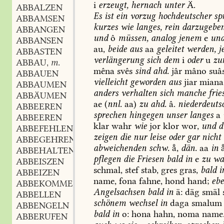
i
erzeugt,
hernach
unter
Ä.
ABBALZEN
Es
ist
ein
vorzug
hochdeutscher
sp
ABBAMSEN
kurzes
wie
langes,
rein
darzugeben
ABBANGEN
und
ô
müssen,
analog
jenem
e
un
ABBANSEN
au,
beide
aus
aa
geleitet
werden,
j
ABBASTEN
verlängerung
sich
dem
i
oder
u
zu
ABBAU
m.
,
mêna
svês
sind
ahd.
jâr
mâno
suâ
ABBAUEN
vielleicht
geworden
aus
jiar
miana
ABBAUMEN
anders
verhalten
sich
manche
fries
ABBÄUMEN
ae
(
nnl.
aa)
zu
ahd.
â.
niederdeuts
ABBEEREN
sprechen
hingegen
unser
langes
a
ABBEEREN
klar
wahr
wie
jor
klor
wor,
und
d
ABBEFEHLEN
zeigen
die
nur
leise
oder
gar
nicht
ABBEGEHREN
abweichenden
schw.
,
dän.
aa
in

ABBEHALTEN
pflegen
die
Friesen
bald
in
e
zu
wa
ABBEISZEN
schmal,
stef
stab,
gres
gras,
bald
i
ABBEIZEN
name,
fona
fahne,
hond
hand;
eb
ABBEKOMMEN
Angelsachsen
bald
in
ä:
däg
smäl
ABBELLEN
schönem
wechsel
in
daga
smalum
ABBENGELN
bald
in
o:
hona
hahn,
noma
name
ABBERUFEN