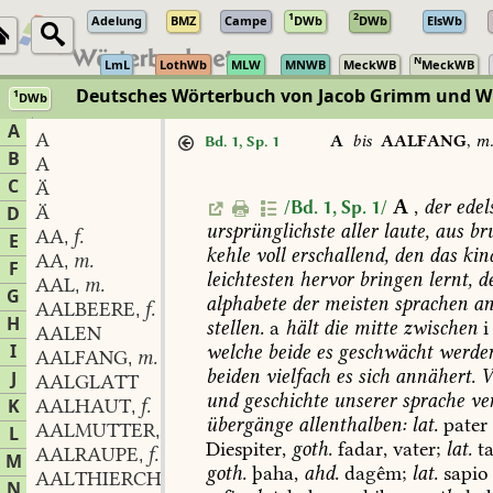
1
2
Adelung
BMZ
Campe
DWb
DWb
ElsWb
N
LmL
LothWb
MLW
MNWB
MeckWB
MeckWB
Deutsches Wörterbuch von Jacob Grimm und 
1
DWb
Berlin-Brandenburgische Akademie der Wissenschaften
·
Niedersächs
A
A
A
bis
AALFANG
,
m
Bd. 1, Sp. 1
B
A
C
Ä
A
,
der
edels
/Bd. 1, Sp. 1/
Ä
D
ursprünglichste
aller
laute,
aus
bru
AA
f.
,
E
kehle
voll
erschallend,
den
das
kin
AA
m.
,
F
leichtesten
hervor
bringen
lernt,
d
AAL
m.
,
G
alphabete
der
meisten
sprachen
a
AALBEERE
f.
,
H
stellen.
a
hält
die
mitte
zwischen
i
AALEN
I
welche
beide
es
geschwächt
werde
AALFANG
m.
,
beiden
vielfach
es
sich
annähert.
V
J
AALGLATT
und
geschichte
unserer
sprache
ve
K
AALHAUT
f.
,
übergänge
allenthalben:
lat.
pater
AALMUTTER
f.
L
,
Diespiter,
goth.
fadar,
vater;
lat.
ta
AALRAUPE
f.
,
M
goth.
þaha,
ahd.
dagêm;
lat.
sapio
AALTHIERCHEN
n.
,
N