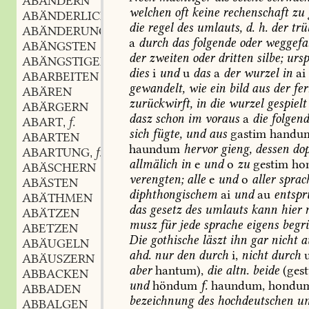
ABÄNDERN
welchen
oft
keine
rechenschaft
zu
ABÄNDERLICH
die
regel
des
umlauts,
d.
h.
der
trü
ABÄNDERUNG
a
durch
das
folgende
oder
weggefal
ABÄNGSTEN
der
zweiten
oder
dritten
silbe;
ursp
ABÄNGSTIGEN
dies
i
und
u
das
a
der
wurzel
in
ai
ABARBEITEN
gewandelt,
wie
ein
bild
aus
der
fer
ABÄREN
zurückwirft,
in
die
wurzel
gespielt
ABÄRGERN
dasz
schon
im
voraus
a
die
folgen
ABART
f.
,
sich
fügte,
und
aus
gastim
handu
ABARTEN
haundum
hervor
gieng,
dessen
dop
ABARTUNG
f.
,
allmälich
in
e
und
o
zu
gestim
ho
ABÄSCHERN
verengten;
alle
e
und
o
aller
sprac
ABÄSTEN
diphthongischem
ai
und
au
entspr
ABÄTHMEN
das
gesetz
des
umlauts
kann
hier
n
ABÄTZEN
musz
für
jede
sprache
eigens
begr
ABETZEN
Die
gothische
läszt
ihn
gar
nicht
a
ABÄUGELN
ahd.
nur
den
durch
i,
nicht
durch
ABÄUSZERN
aber
hantum),
die
altn.
beide
(ges
ABBACKEN
und
höndum
f.
haundum,
hondum
ABBADEN
bezeichnung
des
hochdeutschen
um
ABBALGEN