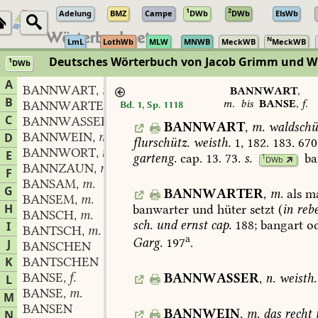
1
2
Adelung
BMZ
Campe
DWb
DWb
ElsWb
N
LmL
LothWb
MLW
MNWB
MeckWB
MeckWB
Deutsches Wörterbuch von Jacob Grimm und 
1
DWb
Berlin-Brandenburgische Akademie der Wissenschaften
·
Niedersächs
A
BANNWART
m.
,
BANNWART
,
B
m.
bis
BANSE
,
f.
BANNWARTER
m.
Bd. 1, Sp. 1118
,
C
BANNWASSER
n.
,
BANNWART
,
m.
waldschü
BANNWEIN
m.
D
,
flurschütz.
weisth.
1,
182.
183.
670
BANNWORT
n.
,
E
garteng.
cap.
13.
73
.
s.
ba
1
DWb
BANNZAUN
m.
,
F
BANSAM
m.
,
G
BANNWARTER
,
m.
als
m
BANSEM
m.
,
H
banwarter
und
hüter
setzt
(
in
reb
BANSCH
m.
,
sch.
und
ernst
cap.
188;
bangart
od
I
BANTSCH
m.
,
a
Garg.
197
.
J
BANSCHEN
K
BANTSCHEN
BANSE
f.
BANNWASSER
,
n.
weisth.
L
,
BANSE
m.
,
M
BANSEN
BANNWEIN
,
m.
das
recht
N