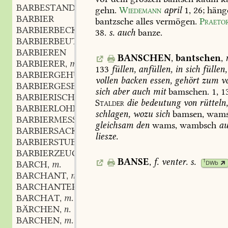
BARBESTAND
m.
,
gehn.
Wiedemann
april
1,
26
;
häng
BARBIER
bantzsche
alles
vermögen.
Praetor
BARBIERBECKEN
n.
,
38
.
s.
auch
banze.
BARBIERBEUTEL
m.
,
BARBIEREN
BANSCHEN
,
bantschen
,
BARBIERER
m.
,
133
füllen,
anfüllen,
in
sich
füllen,
BARBIERGEHÜLFE
m.
,
vollen
backen
essen,
gehört
zum
vo
BARBIERGESELLE
m.
,
sich
aber
auch
mit
bamschen.
1,
1
BARBIERISCH
Stalder
die
bedeutung
von
rütteln
BARBIERLOHN
m.
,
schlagen,
wozu
sich
bamsen,
wams
BARBIERMESSER
n.
,
gleichsam
den
wams,
wambsch
au
BARBIERSACK
m.
,
liesze.
BARBIERSTUBE
f.
,
BARBIERZEUG
n.
,
BANSE
,
f.
venter.
s.
1
DWb
BARCH
m.
,
BARCHANT
m.
,
BARCHANTER
m.
,
BARCHAT
m.
,
BÄRCHEN
n.
,
BARCHEN
m.
,