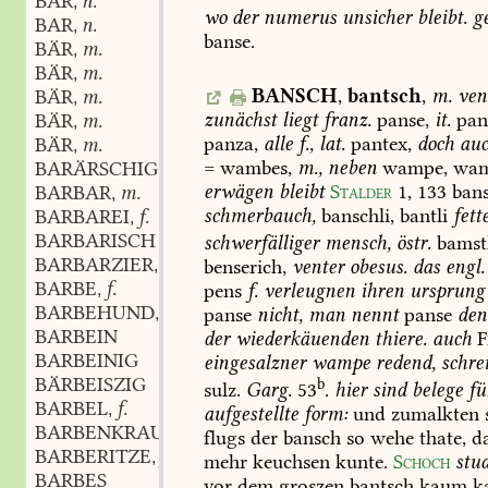
BAR
n.
,
wo
der
numerus
unsicher
bleibt.
ge
BAR
n.
,
banse.
BÄR
m.
,
BÄR
m.
,
BANSCH
,
bantsch
,
m.
ven
BÄR
m.
,
zunächst
liegt
franz.
panse,
it.
pan
BÄR
m.
,
panza,
alle
f.,
lat.
pantex,
doch
au
BÄR
m.
,
=
wambes,
m.,
neben
wampe,
wam
BARÄRSCHIG
erwägen
bleibt
Stalder
1,
133
bans
BARBAR
m.
,
schmerbauch,
banschli,
bantli
fett
BARBAREI
f.
,
BARBARISCH
schwerfälliger
mensch,
östr.
bamstl
BARBARZIER
f.
benserich,
venter
obesus.
das
engl.
,
BARBE
f.
pens
f.
verleugnen
ihren
ursprung
,
BARBEHUND
m.
panse
nicht,
man
nennt
panse
den
,
BARBEIN
der
wiederkäuenden
thiere.
auch
F
BARBEINIG
eingesalzner
wampe
redend,
schre
BÄRBEISZIG
b
sulz.
Garg.
53
.
hier
sind
belege
fü
BARBEL
f.
,
aufgestellte
form:
und
zumalkten
s
BARBENKRAUT
n.
,
flugs
der
bansch
so
wehe
thate,
da
BARBERITZE
f.
,
mehr
keuchsen
kunte.
Schoch
stud
BARBES
vor
dem
groszen
bantsch
kaum
k