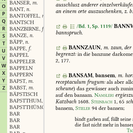
BANSER
m.
,
ausschlusz
anderer
einzelverkäufe
O
BANT
n.
,
an
einem
orte
auszuschenken,
z.
b
P
BANTOFFEL
m.
,
Q
BANTSCH
BANN
/Bd. 1, Sp. 1119/
R
BANZBIRNE
f.
,
bannspruch.
BANZE
n.
S
,
BÄPP
n.
,
T
BANNZAUN
,
m.
zaun,
der
BAPPE
f.
,
U
begrenzt:
in
die
banzune
darkome
BAPPEL
V
2,
177.
BAPPELER
W
BAPPELN
X
BAPPERN
BANSAM
,
bansem
,
m.
hor
Y
BAPST
m.
,
receptaculum
frugum:
als
aber
all
BABST
m.
Z
,
scheune
)
das
gewässer
auch
zunim
BÄPSTISCH
auf
den
bansam.
Namsleri
ergiesz
BAPSTTHUM
n.
,
Katzbach
1608
.
Steinbach
1,
65
sch
BAPSTTHÜMCHEN
n.
,
bansem,
Stieler
94
der
bansen;
BAR
bindt
garben
auf,
füllt
seine
BAR
die
fast
nicht
mehr
in
banse
BAR
Ts