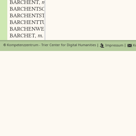
BARCHENT
m.
,
BARCHENTSCHAU
f.
,
BARCHENTSTUHL
m.
,
BARCHENTTUCH
n.
,
BARCHENWEBER
m.
,
BARCHET
m.
,
BARDAUZ
©
Kompetenzzentrum - Trier Center for Digital Humanities
|
Impressum
|
Ko
BARDE
m.
,
BÄRDE
f.
,
BÄRDEN
BARDIET
m.
,
BARDISCH
BÄRE
n.
,
BAREIS
n.
,
BAREN
BAREN
m.
,
BÄREN
BÄREN
BÄREN
BÄRENBEISZER
m.
,
BÄRENBLUST
n.
,