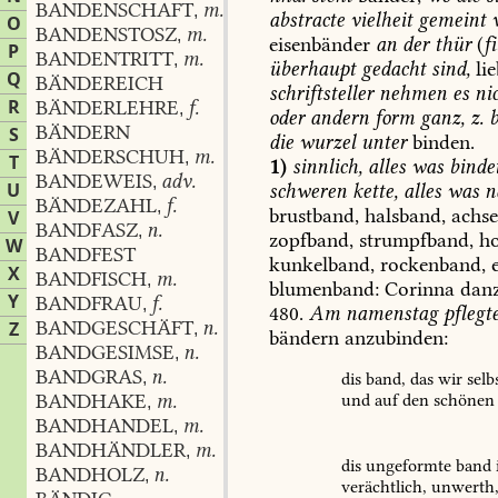
BANDENSCHAFT
m.
,
abstracte
vielheit
gemeint
w
O
BANDENSTOSZ
m.
,
eisenbänder
an
der
thür
(
f
P
BANDENTRITT
m.
,
überhaupt
gedacht
sind,
lie
Q
BÄNDEREICH
schriftsteller
nehmen
es
ni
R
BÄNDERLEHRE
f.
,
oder
andern
form
ganz,
z.
b
BÄNDERN
S
die
wurzel
unter
binden.
BÄNDERSCHUH
m.
,
T
1)
sinnlich,
alles
was
bindet
BANDEWEIS
adv.
,
U
schweren
kette,
alles
was
n
BÄNDEZAHL
f.
,
brustband,
halsband,
achse
V
BANDFASZ
n.
,
zopfband,
strumpfband,
ho
W
BANDFEST
kunkelband,
rockenband,
e
X
BANDFISCH
m.
,
blumenband:
Corinna
danz
Y
BANDFRAU
f.
,
480
.
Am
namenstag
pflegt
BANDGESCHÄFT
n.
Z
,
bändern
anzubinden:
BANDGESIMSE
n.
,
BANDGRAS
n.
,
dis
band,
das
wir
selb
BANDHAKE
m.
und
auf
den
schönen
,
BANDHANDEL
m.
,
BANDHÄNDLER
m.
,
dis
ungeformte
band
BANDHOLZ
n.
,
verächtlich,
unwerth