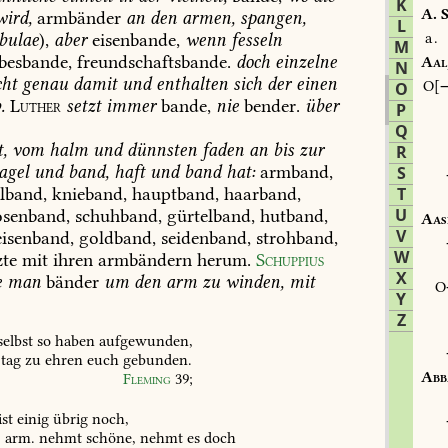
K
A.
S
ird,
armbänder
an
den
armen,
spangen,
L
ibulae
),
aber
eisenbande,
wenn
fesseln
a.
M
besbande,
freundschaftsbande.
doch
einzelne
Aal
N
cht
genau
damit
und
enthalten
sich
der
einen
O
O
.
Luther
setzt
immer
bande,
nie
bender.
über
P
Q
,
vom
halm
und
dünnsten
faden
an
bis
zur
R
agel
und
band,
haft
und
band
hat:
armband,
S
lband,
knieband,
hauptband,
haarband,
T
U
senband,
schuhband,
gürtelband,
hutband,
Aas
V
isenband,
goldband,
seidenband,
strohband,
W
te
mit
ihren
armbändern
herum.
Schuppius
X
e
man
bänder
um
den
arm
zu
winden,
mit
Y
Z
selbst
so
haben
aufgewunden,
tag
zu
ehren
euch
gebunden.
Abb
Fleming
39
;
ist
einig
übrig
noch,
,
arm.
nehmt
schöne,
nehmt
es
doch