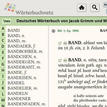
A
Deutsches Wörterbuch von Jacob Grimm und 
1
DWb
A
BAND
BA
Bd. 1, Sp. 1096
B
BAND
n.
,
C
BAND
m.
,
BAND
,
ablaut
von
bi
BANDADER
f.
D
,
im
18
jh.
ein,
z.
b.
Felsenb.
BANDBOHRER
m.
,
E
BÄNDCHEN
n.
,
F
BAND
,
n.
vitta,
taeni
BANDDEGEN
m.
,
G
vinculum.
kein
goth.
ags.
nn
BANDDRAHT
m.
,
H
mhd.
bant
pl.
bant
und
ben
BANDE
f.
,
band
pl.
bönd;
schw.
band,
I
BANDEISEN
n.
,
b
131
unbelegt
auf,
er
finde
J
BÄNDEL
ausgabe
unangemerkten
le
K
BANDELIER
m.
,
BANDELN
L
si
hafte
zeinem
aste
BANDENER
M
diu
pfertbender
vaste
BANDENFADEN
m.
,
N
nhd.
steht
bänder,
wo
die
s