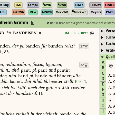
1
2
delung
BMZ
Campe
DWb
DWb
ElsWb
FiloSlov
FindeB
N
LmL
LothWb
MLW
MNWB
MeckWB
MeckWB
Meyers
PfWb
Wilhelm Grimm
Berlin-Brandenburgische Akademie der Wissens
Vorw
ND
bis
BANDEISEN
,
n.
Bd. 1, Sp. 1099
Such
Such
nden.
der
pl.
banden
für
bunden
reiszt
37
Artik
1,
83.
Quell
A
a,
redimiculum,
fascia,
ligamen,
32
B
l.
n.;
ahd.
pant,
pl.
pant
und
pentir;
C
der;
nhd.
band
pl.
bande
und
bänder;
altn.
A.
B
D
dän.
baand.
den
mhd.
pl.
bender
stellt
Ben.
1,
A.
C
E
t
sich
Iw.
3470
nach
der
guten
s.
460
zweiter
A.
E
F
sart
der
handschrift
D:
A.
M
G
H
a.
I
A.
M
.
J
A.
P
innliche
einheit
in
der
vielheit,
bande,
wo
die