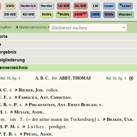
N
GWb
Hederich
Herder
LD-WB
DL-WB
LW
Lexer
Lexer
N
Spl
DR-WB
RD-WB
RhWb
RhWb
AWB
UWB
WWb
Wander
chaften
·
Niedersächsische Akademie der Wissenschaften zu Göttingen
Stichwort suchen
orte
e
ergebnis
elgliederung
enverzeichnis
A. B. C.
bis
ABBT, THOMAS
Bd. 33, Sp. 1
Bd. 33, Sp. 1
.
C.
s.
Riemer,
Joh.
colica.
.
F.
s.
Fabricius,
Ant.
Christian.
.
B.
v.
P.
s.
Pirckenstein,
Ant.
Ernst
Burckh.
v.
.
s.
Müller,
Andr.
m.
im
T.
(=
der
arme
mann
im
Tockenburg)
s.
Bräker,
Ulr.
.
P.
M.
s.
Luther,
prediger.
.
F.
B.
s.
Preyel,
Adam.