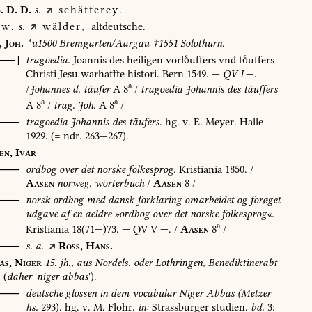
.
D.
D.
s.
schäfferey.
w.
s.
wälder,
altdeutsche.
,
Joh.
*u1500
Bremgarten/Aargau
†1551
Solothurn.
[⸺]
tragoedia.
Joannis
des
heiligen
vorluffers
vnd
tuffers
Christi
Jesu
warhaffte
histori.
Bern
1549
.
—
QV
I
—.
a
/
Johannes
d.
täufer
A
8
/
tragoedia
Johannis
des
täuffers
a
a
A
8
/
trag.
Joh.
A
8
/
⸺
tragoedia
Johannis
des
täufers.
hg.
v.
E.
Meyer.
Halle
1929
.
(=
ndr.
263—267).
en,
Ivar
⸺
ordbog
over
det
norske
folkesprog.
Kristiania
1850
.
/
Aasen
norweg.
wörterbuch
/
Aasen
8
/
O⸺
norsk
ordbog
med
dansk
forklaring
omarbeidet
og
forøget
udgave
af
en
aeldre
»ordbog
over
det
norske
folkesprog«.
a
Kristiania
18(71—)73.
—
QV
V
—.
/
Aasen
8
/
⸺
s.
a.
Ross,
Hans.
as,
Niger
15.
jh.,
aus
Nordels.
oder
Lothringen,
Benediktinerabt
(
daher
'
niger
abbas
').
⸺
deutsche
glossen
in
dem
vocabular
Niger
Abbas
(Metzer
hs.
293).
hg.
v.
M.
Flohr.
in:
Strassburger
studien.
bd.
3: