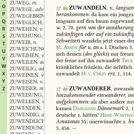
ZUWEG
m.
,
O
ZUWANDELN
,
v.
,
langsa
ZUWEGE
adv.
,
P
herankommen:
da
kam
ein
junges
ZUWEGEBRINGUNG
f.
,
langsam
auf
den
baum
zugewande
Q
ZUWEGLICH
adj.
,
w.
2,
70
.
gern
von
der
annäherung
R
ZUWEHEN
v.
,
zukünftigen
oder
auf
ein
zukünftig
ZUWEHUNG
f.
S
,
Schweizer
)
wandeln
jetzt
einer
de
ZUWEIB
n.
,
T
M.
Arndt
für
u.
an
s.
l.
Dtschen
3,
ZUWEICHUNG
f.
,
U
sich
dessen
(
des
glücks
)
nur
freuen
ZUWEIHEN
v.
,
V
der
ferne
auf
ihn
zuwandelt
Tieck
ZUWEILEN
adv.
,
W
kränkliches
fräulein,
die
sichtlich
ZUWEILIG
adj.
,
zuwandelt
H.
v.
Chezy
erz.
1,
114
.
X
ZUWEINEN
v.
,
Y
ZUWEISEN
v.
,
ZUWEISER
m.
ZUWANDERER
,
zuwandr
Z
,
ZUWEISUNG
f.;
hinzukommender
einwanderer,
im
,
ZUWELKEN
v.
aufgekommen:
als
aber
andere
zu
,
ZUWENDEN
v.
kamen
Dahlmann
Dännemark
2,
1
,
ZUWENDIG
adj.
deutsche
z.
hätten!
Hesse-Warteg
,
ZUWENDLICH
adj.
Amazonas
35
;
unerwünschte
z.
hw
,
ZUWENDUNG
f.
3,
456.
—
,