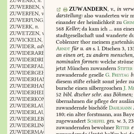
ZUWENIG
n.
,
ZUWERBEN
v.
,
ZUWANDERN
,
v.
,
in
verwe
ZUWERFEN
v.
,
darstellung:
also
wanderten
wir
m
ZUWERFUNG
f.
,
einander
der
heimlichkeit
zu
Grim
ZUWERK
n.
,
568
Keller;
da
kam
ich
...
aus
eine
ZUWETZEN
v.
,
stadtgesellschaft
und
wanderte
du
ZUWICKELN
v.
,
Coblenzer
thor
meinem
gartenhä
ZUWIDER
adv.
,
Arndt
für
u.
an
s.
l.
Dtschen
3,
13
ZUWIDERARBEITEN
v.
,
an
einen
ort,
zu
andern
menschen,
ZUWIDERDRINGUNG
f.
,
nominalen
formen:
welche
ströme
ZUWIDERFALLEN
v.
,
jetzt
München
zuwandern
Stifter
ZUWIDERGEHEN
v.
,
zuwandernde
geselle
G.
Freytag
b
ZUWIDERHANDELN
v.
,
diesem
stifte
erhielt
sonst
jeder
zu
ZUWIDERHANDLUNG
bursche
einen
silbergroschen
J.
Me
ZUWIDERHEIRATEN
v.
,
52
bibl.
dtscher
schr.
aus
Böhmen;
ZUWIDERKOMMEN
v.
,
übernahmen
die
pflege
der
auslän
ZUWIDERLAUFEN
v.
,
zuwandernde
bischöfe
Dahlmann
ZUWIDERLAUTEN
v.
,
180
;
ein
alter
forstmann,
aus
Baye
ZUWIDERLEBEN
v.
,
zugewandert
Scheffel
ges.
w.
3,
23
ZUWIDERLING
m.
,
zuwandernden
bewohner
Ritter
e
ZUWIDERMACHEN
v.
,
zuwandernde
(
leute
)
halfen
bei
de