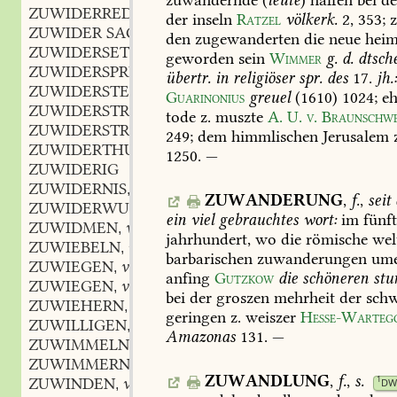
ZUWIDERREDEN
v.
,
der
inseln
Ratzel
völkerk.
2,
353
;
z
ZUWIDER SAGEN
v.
,
den
zugewanderten
die
neue
heim
ZUWIDERSETZEN
v.
,
geworden
sein
Wimmer
g.
d.
dtsch
ZUWIDERSPRECHEN
v.
,
übertr.
in
religiöser
spr.
des
17.
jh.
ZUWIDERSTELLEN
v.
,
Guarinonius
greuel
(1610)
1024
;
eh
ZUWIDERSTREBEN
v.
,
tode
z.
muszte
A.
U.
v.
Braunschwe
ZUWIDERSTREITEN
v.
,
249
;
dem
himmlischen
Jerusalem
z
ZUWIDERTHUN
v.
,
1250
.
—
ZUWIDERIG
ZUWIDERNIS
f.
,
ZUWANDERUNG
,
f.
,
seit
ZUWIDERWURZ
f.
,
ein
viel
gebrauchtes
wort:
im
fünf
ZUWIDMEN
v.
,
jahrhundert,
wo
die
römische
wel
ZUWIEBELN
v.
,
barbarischen
zuwanderungen
ume
ZUWIEGEN
v.
,
anfing
Gutzkow
die
schöneren
stu
ZUWIEGEN
v.
,
bei
der
groszen
mehrheit
der
schw
ZUWIEHERN
v.
,
geringen
z.
weiszer
Hesse-Warteg
ZUWILLIGEN
v.
,
Amazonas
131
.
—
ZUWIMMELN
v.
,
ZUWIMMERN
v.
,
ZUWANDLUNG
,
f.
,
s.
1
ZUWINDEN
v.
DW
,