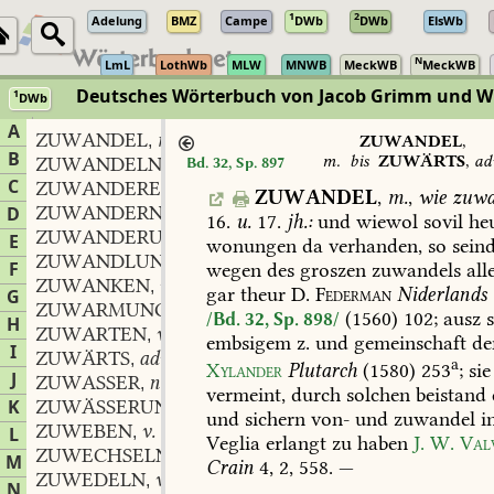
1
2
Adelung
BMZ
Campe
DWb
DWb
ElsWb
N
LmL
LothWb
MLW
MNWB
MeckWB
MeckWB
Deutsches Wörterbuch von Jacob Grimm und 
1
DWb
Berlin-Brandenburgische Akademie der Wissenschaften
·
Niedersächs
A
ZUWANDEL
m.
,
ZUWANDEL
,
B
m.
bis
ZUWÄRTS
,
ad
ZUWANDELN
v.
Bd. 32, Sp. 897
,
C
ZUWANDERER
ZUWANDEL
,
m.
,
wie
zuwa
ZUWANDERN
v.
D
,
16.
u.
17.
jh.:
und
wiewol
sovil
heu
ZUWANDERUNG
f.
,
E
wonungen
da
verhanden,
so
sein
ZUWANDLUNG
f.
,
F
wegen
des
groszen
zuwandels
alle
ZUWANKEN
v.
,
gar
theur
D.
Federman
Niderlands
G
ZUWARMUNG
f.
,
(1560)
102;
ausz
s
/Bd. 32, Sp. 898/
H
ZUWARTEN
v.
,
embsigem
z.
und
gemeinschaft
de
I
ZUWÄRTS
adv.
,
a
Xylander
Plutarch
(1580)
253
;
sie
J
ZUWASSER
n.
,
vermeint,
durch
solchen
beistand
K
ZUWÄSSERUNG
f.
,
und
sichern
von-
und
zuwandel
i
ZUWEBEN
v.
L
,
Veglia
erlangt
zu
haben
J.
W.
Valv
ZUWECHSELN
v.
,
M
Crain
4,
2,
558
.
—
ZUWEDELN
v.
,
N