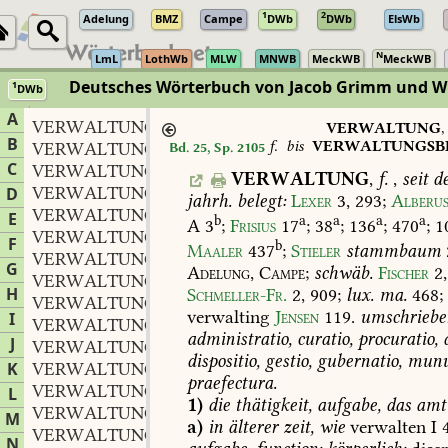
1
2
Adelung
BMZ
Campe
DWb
DWb
ElsWb
N
LmL
LothWb
MLW
MNWB
MeckWB
MeckWB
Deutsches Wörterbuch von Jacob Grimm und 
1
DWb
Berlin-Brandenburgische Akademie der Wissenschaften
·
Niedersächs
A
VERWALTUNG
f.
,
VERWALTUNG
,
B
f.
bis
VERWALTUNGSB
VERWALTUNGSWEISZ
adv.
Bd. 25, Sp. 2105
,
C
VERWALTUNGSACT
VERWALTUNG
,
f.
,
seit
d
VERWALTUNGSACTEN
D
jahrh.
belegt:
Lexer
3,
293
;
Alberu
VERWALTUNGSAMT
E
b
a
a
a
a
A
3
;
Frisius
17
;
38
;
136
;
470
;
1
VERWALTUNGSANSCHLAG
F
b
Maaler
437
;
Stieler
stammbaum
VERWALTUNGSAPPARAT
G
Adelung,
Campe
;
schwäb.
Fischer
2,
VERWALTUNGSAUFGABE
H
Schmeller-Fr.
2,
909
;
lux.
ma.
468;
VERWALTUNGSAUFWAND
verwalting
Jensen
119
.
umschriebe
I
VERWALTUNGSBEAMTE
administratio,
curatio,
procuratio,
d
J
VERWALTUNGSBEFUGNIS
dispositio,
gestio,
gubernatio,
munu
K
VERWALTUNGSBEHÖRDE
praefectura.
VERWALTUNGSBEREICH
L
1)
die
thätigkeit,
aufgabe,
das
amt
VERWALTUNGSBERICHT
M
a)
in
älterer
zeit,
wie
verwalten
I
4
VERWALTUNGSBEZIRK
N