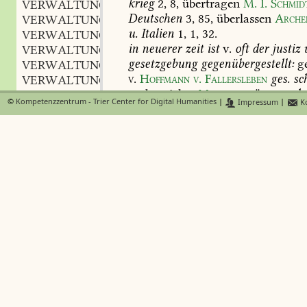
krieg
2,
8
,
übertragen
M.
I.
Schmid
VERWALTUNGSZWANGSVERFAHREN
Deutschen
3,
85
,
überlassen
Arche
VERWALTUNGSZWECK
u.
Italien
1,
1,
32
.
VERWALTUNGSZWEIG
in
neuerer
zeit
ist
v.
oft
der
justiz
VERWALTUNGSZWEIGKASSE
gesetzgebung
gegenübergestellt:
ge
VERWALTUNGSAUSSCHUSZ
v
.
Hoffmann
v.
Fallersleben
ges.
sch
VERWALTUNGSGEBÜHR
und
gerichte
Mommsen
röm.
gesch.
VERWALTUNGSPERSONAL
©
Kompetenzzentrum - Trier Center for Digital Humanities
|
Impressum
|
Ko
rechtspflege
und
v
.
L.
Steub
3
som
VERWALTUNGSRAT
89;
der
gesetzgebung
und
allgeme
VERWALTUNGSGELD
w.
1,
58
.
bestimmung
durch
adject
VERWALTUNGSÜBERTRAGUNG
(
Äg.
Tschudi
/Bd. 25, Sp. 2106/
VERWALTUNGSVERTRAG
28
),
innere
(
Savigny
gesch.
d.
röm.
VERWALTUNGSVORMUNDSCHAFT
innere
und
äuszere
(
Raumer
Hohen
VERWALTUNGSLEHRE
politische
(
Holtei
erzähl.
schr.
1
,
1
VERWALTUNGSBEFUGNIS
(
G.
Keller
6,
78
),
militärische
(
Mo
VERWALTUNGSGEMEINSCHAFT
gesch.
5,
14
)
verwaltung.
VERWALTUNGSHANDLUNG
d)
v.
einzelner
öffentlicher
einrich
VERWALTUNGSMISZBRAUCH
klosters
Zinkgref
apophthegmata
VERWALTUNGSRECHT
M.
I.
Schmidt
gesch.
d.
Deutschen
VERWALZEN
v.
,
hiesigen
theaters
Lessing
9,
181
M.
VERWÄLZEN
v.
,
staatskasse
Langbein
sämtl.
schr.
3
VERWAMSEN
v.
,