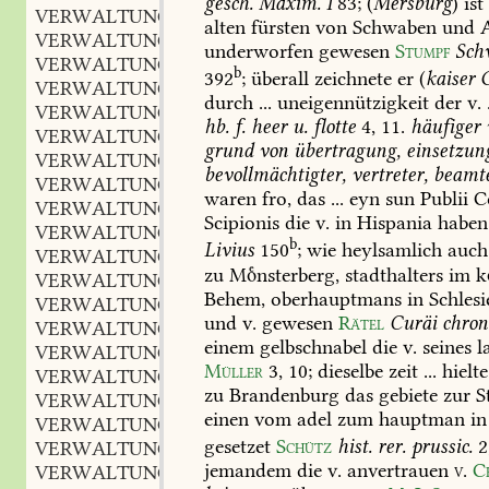
gesch.
Maxim.
I
83;
(
Mersburg
)
ist
VERWALTUNGSRAT
alten
fürsten
von
Schwaben
und
A
VERWALTUNGSRECHT
underworfen
gewesen
Stumpf
Sch
VERWALTUNGSRECHTLICH
b
392
;
überall
zeichnete
er
(
kaiser
G
VERWALTUNGSREFORM
durch
...
uneigennützigkeit
der
v.
.
VERWALTUNGSRÜCKSICHTEN
hb.
f.
heer
u.
flotte
4,
11
.
häufiger
VERWALTUNGSSACHE
grund
von
übertragung,
einsetzun
VERWALTUNGSSCHEMA
bevollmächtigter,
vertreter,
beamt
VERWALTUNGSSEKRETÄR
waren
fro,
das
...
eyn
sun
Publii
Co
VERWALTUNGSSPRACHE
Scipionis
die
v.
in
Hispania
haben
VERWALTUNGSSTELLE
b
Livius
150
;
wie
heylsamlich
auch
VERWALTUNGSSTREITVERFAHREN
zu
Mnsterberg,
stadthalters
im
k
VERWALTUNGSSYSTEM
Behem,
oberhauptmans
in
Schlesi
VERWALTUNGSTHÄTIGKEIT
und
v.
gewesen
Rätel
Curäi
chron
VERWALTUNGSTECHNISCH
einem
gelbschnabel
die
v.
seines
l
VERWALTUNGSVOLLZUG
Müller
3,
10
;
dieselbe
zeit
...
hielte
VERWALTUNGSVORSCHRIFT
zu
Brandenburg
das
gebiete
zur
S
VERWALTUNGSWEG
einen
vom
adel
zum
hauptman
in
VERWALTUNGSWEISE
gesetzet
Schütz
hist.
rer.
prussic.
2
VERWALTUNGSWESEN
jemandem
die
v.
anvertrauen
v
.
C
VERWALTUNGSWILLKÜR