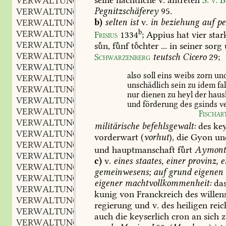
VERWALTUNGSGEWALT
Pegnitzschäferey
95
.
VERWALTUNGSGRUNDSATZ
b)
selten
ist
v.
in
beziehung
auf
pe
VERWALTUNGSGRUPPE
b
VERWALTUNGSHIERARCHIE
Frisius
1334
;
Appius
hat
vier
star
VERWALTUNGSJAHR
sn,
fnf
tchter
...
in
seiner
sorg
VERWALTUNGSKÖRPER
Schwarzenberg
teutsch
Cicero
29
;
VERWALTUNGSKOSTEN
also
soll
eins
weibs
zorn
un
VERWALTUNGSKREIS
unschädlich
sein
zu
idem
fal
VERWALTUNGSLEBEN
nur
dienen
zu
heyl
der
haus
VERWALTUNGSLEHRE
und
förderung
des
gsinds
ve
VERWALTUNGSMANN
Fischar
VERWALTUNGSMASCHINE
militärische
befehlsgewalt:
des
key
VERWALTUNGSMASZREGEL
vorderwart
(
vorhut
),
die
Gyon
un
VERWALTUNGSMECHANISMUS
und
hauptmanschaft
frt
Aymon
VERWALTUNGSMITTELPUNCT
c)
v.
eines
staates,
einer
provinz,
e
VERWALTUNGSNORM
gemeinwesens;
auf
grund
eigenen
VERWALTUNGSOFFIZIER
eigener
machtvollkommenheit:
da
VERWALTUNGSORDNUNG
kunig
von
Franckreich
des
willen
VERWALTUNGSORGAN
regierung
und
v.
des
heiligen
reic
VERWALTUNGSORGANISATION
auch
die
keyserlich
cron
an
sich
z
VERWALTUNGSPERSONAL