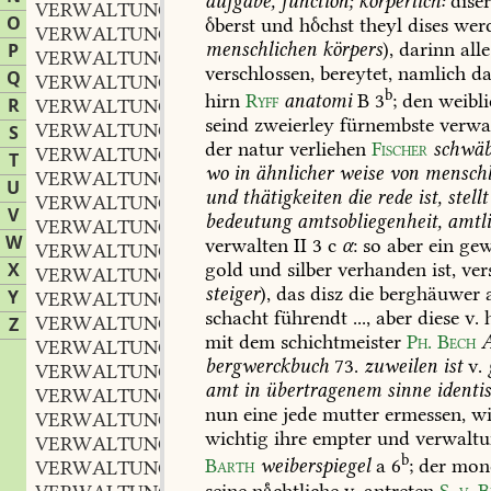
aufgabe,
function;
körperlich:
dise
VERWALTUNGSCARRIERE
O
berst
und
hchst
theyl
dises
wer
VERWALTUNGSCENTRUM
menschlichen
körpers
),
darinn
alle
P
VERWALTUNGSCHEF
verschlossen,
bereytet,
namlich
da
Q
VERWALTUNGSDESPOTIE
b
hirn
Ryff
anatomi
B
3
;
den
weibli
R
VERWALTUNGSDESPOTISMUS
seind
zweierley
fürnembste
verwa
VERWALTUNGSDIENST
S
der
natur
verliehen
Fischer
schwäb
VERWALTUNGSEINHEIT
T
wo
in
ähnlicher
weise
von
menschl
VERWALTUNGSEINRICHTUNG
U
und
thätigkeiten
die
rede
ist,
stellt
VERWALTUNGSENTWURF
V
bedeutung
amtsobliegenheit,
amtli
VERWALTUNGSFORM
W
verwalten
II
3
c
α
:
so
aber
ein
gew
VERWALTUNGSFÖRSTER
X
gold
und
silber
verhanden
ist,
ver
VERWALTUNGSFORSTMEISTER
steiger
),
das
disz
die
berghäuwer
Y
VERWALTUNGSFRAGE
schacht
führendt
...,
aber
diese
v.
h
VERWALTUNGSGEBÄUDE
Z
mit
dem
schichtmeister
Ph.
Bech
A
VERWALTUNGSGEBIET
bergwerckbuch
73
.
zuweilen
ist
v.
VERWALTUNGSGERICHT
amt
in
übertragenem
sinne
identis
VERWALTUNGSGERICHTLICH
nun
eine
jede
mutter
ermessen,
wi
VERWALTUNGSGERICHTSHOF
wichtig
ihre
empter
und
verwalt
VERWALTUNGSGESCHÄFT
b
Barth
weiberspiegel
a
6
;
der
mon
VERWALTUNGSGESCHICHTE
seine
nchtliche
v.
antreten
S.
v.
B