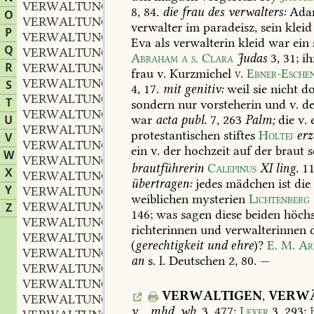
VERWALTUNGSBEFUGNIS
8,
84
.
die
frau
des
verwalters:
Ada
O
VERWALTUNGSBEHÖRDE
verwalter
im
paradeisz,
sein
kleid
P
VERWALTUNGSBEREICH
Eva
als
verwalterin
kleid
war
ein
Q
VERWALTUNGSBERICHT
Abraham
a
s.
Clara
Judas
3,
31
;
ih
R
VERWALTUNGSBEZIRK
frau
v.
Kurzmichel
v
.
Ebner-Esche
VERWALTUNGSCARRIERE
S
4,
17
.
mit
genitiv:
weil
sie
nicht
do
VERWALTUNGSCENTRUM
T
sondern
nur
vorsteherin
und
v.
de
VERWALTUNGSCHEF
war
acta
publ.
7,
263
Palm;
die
v.
e
U
VERWALTUNGSDESPOTIE
protestantischen
stiftes
Holtei
erz
V
VERWALTUNGSDESPOTISMUS
ein
v.
der
hochzeit
auf
der
braut
s
W
VERWALTUNGSDIENST
brautführerin
Calepinus
XI
ling.
1
X
VERWALTUNGSEINHEIT
übertragen:
jedes
mädchen
ist
die
Y
VERWALTUNGSEINRICHTUNG
weiblichen
mysterien
Lichtenberg
VERWALTUNGSENTWURF
Z
146
;
was
sagen
diese
beiden
höchs
VERWALTUNGSFORM
richterinnen
und
verwalterinnen
d
VERWALTUNGSFÖRSTER
(
gerechtigkeit
und
ehre
)?
E.
M.
Ar
VERWALTUNGSFORSTMEISTER
an
s.
l.
Deutschen
2,
80
.
—
VERWALTUNGSFRAGE
VERWALTUNGSGEBÄUDE
VERWALTIGEN
,
VERWÄ
VERWALTUNGSGEBIET
v.
,
mhd.
wb.
3,
477;
Lexer
3,
293
;