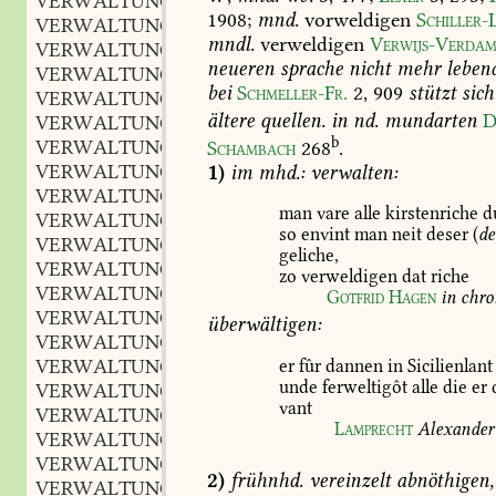
VERWALTUNGSGERICHT
1908
;
mnd.
vorweldigen
Schiller-
VERWALTUNGSGERICHTLICH
mndl.
verweldigen
Verwijs-Verda
VERWALTUNGSGERICHTSHOF
neueren
sprache
nicht
mehr
lebend
VERWALTUNGSGESCHÄFT
bei
Schmeller-Fr.
2,
909
stützt
sich
VERWALTUNGSGESCHICHTE
ältere
quellen.
in
nd.
mundarten
D
VERWALTUNGSGEWALT
b
VERWALTUNGSGRUNDSATZ
Schambach
268
.
VERWALTUNGSGRUPPE
1)
im
mhd.:
verwalten:
VERWALTUNGSHIERARCHIE
man
vare
alle
kirstenriche
d
VERWALTUNGSJAHR
so
envint
man
neit
deser
(
de
VERWALTUNGSKÖRPER
geliche,
VERWALTUNGSKOSTEN
zo
verweldigen
dat
riche
VERWALTUNGSKREIS
Gotfrid
Hagen
in
chro
VERWALTUNGSLEBEN
überwältigen:
VERWALTUNGSLEHRE
VERWALTUNGSMANN
er
fûr
dannen
in
Sicilienlant
unde
ferweltigôt
alle
die
er
VERWALTUNGSMASCHINE
vant
VERWALTUNGSMASZREGEL
Lamprecht
Alexander
VERWALTUNGSMECHANISMUS
VERWALTUNGSMITTELPUNCT
2)
frühnhd.
vereinzelt
abnöthigen,
VERWALTUNGSNORM