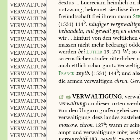
Sextus
...
Lucreciam
heimlich
on
i
VERWALTUNGSOFFIZIER
notzwang,
bekennet
sie
disze
ihre
VERWALTUNGSORDNUNG
freündtschaft
frei
ihrem
mann
Seb
VERWALTUNGSORGAN
b
(1531)
114
.
häufiger
vergewaltige
VERWALTUNGSORGANISATION
behandeln,
mit
gewalt
gegen
eine
VERWALTUNGSPERSONAL
wir
...
hinfurt
von
den
weltlichen
VERWALTUNGSRAT
maszen
nicht
mehr
bedrangt
odde
VERWALTUNGSRECHT
werden
bei
Luther
19,
271
W.;
so
VERWALTUNGSRECHTLICH
so
ernstlicher
strafer
ritterlicher
u
VERWALTUNGSREFORM
auch
ettlich
schar
gantz
verweltig
VERWALTUNGSRÜCKSICHTEN
b
Franck
zeytb.
(1531)
144
;
und
als
VERWALTUNGSSACHE
VERWALTUNGSSCHEMA
die
armen
verwaltigen
chron.
Ger
VERWALTUNGSSEKRETÄR
VERWALTUNGSSPRACHE
VERWÄLTIGUNG
,
verwa
VERWALTUNGSSTELLE
verwaltung:
an
diesen
orten
werd
VERWALTUNGSSTREITVERFAHREN
von
den
Ungarn
grafen
geheiszen
VERWALTUNGSSYSTEM
verwaltigung
desz
landes
zustehe
VERWALTUNGSTHÄTIGKEIT
a
moscow.
chron.
127
;
wann
er
sein
VERWALTUNGSTECHNISCH
ampt
und
verwaltigung
mg
besi
VERWALTUNGSVOLLZUG
narrenschiff
183
.
gewalt,
zwang,
v