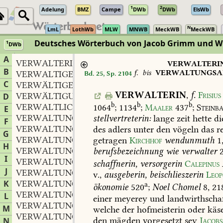
1
2
Adelung
BMZ
Campe
DWb
DWb
ElsWb
N
LmL
LothWb
MLW
MNWB
MeckWB
MeckWB
Deutsches Wörterbuch von Jacob Grimm und 
1
DWb
Berlin-Brandenburgische Akademie der Wissenschaften
·
Niedersächs
A
VERWALTERIN
f.
,
VERWALTERI
B
f.
bis
VERWALTUNGSA
VERWALTIGEN
v.
Bd. 25, Sp. 2104
,
C
VERWÄLTIGEN
v.
,
VERWALTERIN
,
f.
Frisius
VERWÄLTIGUNG
D
b
b
b
VERWALTLICH
adj.
1064
;
1134
;
Maaler
437
;
Steinb
,
E
VERWALTUNG
f.
stellvertreterin:
lange
zeit
hette
di
,
F
VERWALTUNGSWEISZ
adv.
des
adlers
unter
den
vögeln
das
r
,
G
VERWALTUNGSACT
getragen
Kirchhof
wendunmuth
1
H
VERWALTUNGSACTEN
berufsbezeichnung
wie
verwalter
I
VERWALTUNGSAMT
schaffnerin,
versorgerin
Calepinus
J
VERWALTUNGSANSCHLAG
v.,
ausgeberin,
beischlieszerin
Leop
K
VERWALTUNGSAPPARAT
a
ökonomie
520
;
Noel
Chomel
8,
21
VERWALTUNGSAUFGABE
L
einer
meyerey
und
landwirthscha
VERWALTUNGSAUFWAND
M
welche
der
hofmeisterin
oder
käs
VERWALTUNGSBEAMTE
den
mägden
vorgesetzt
sey
Jacobs
N