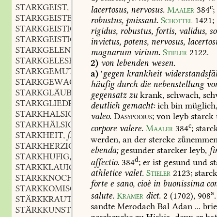
STARKGEIST
m.
c
,
lacertosus,
nervosus.
Maaler
384
;
STARKGEISTEREI
f.
,
robustus,
puissant.
Schottel
1421
;
STARKGEISTIG
adj.
,
rigidus,
robustus,
fortis,
validus,
so
STARKGEISTIGKEIT
f.
,
invictus,
potens,
nervosus,
lacertos
STARKGELENDET
adj.
,
magnarum
virium.
Stieler
2122
.
STARKGELESEN
adj.
,
2)
von
lebenden
wesen.
STARKGEMUT
adj.
,
a)
'
gegen
krankheit
widerstandsfäh
STARKGEWACHSEN
adj.
,
häufig
durch
die
nebenstellung
vo
STARKGLÄUBIG
adj.
,
gegensatz
zu
krank,
schwach,
sch
STARKGLIEDRIG
adj.
,
deutlich
gemacht:
ich
bin
müglich
STARKHALSIG
adj.
,
valeo.
Dasypodius
;
von
leyb
starck
STARKHÄLSIG
adj.
,
c
corpore
valere.
Maaler
384
;
starc
STARKHEIT
f.
,
werden,
an
der
stercke
znemmen
STARKHERZIG
adj.
,
ebenda;
gesunder
starcker
leyb,
f
STARKHUFIG
adj.
,
d
affectio.
384
;
er
ist
gesund
und
st
STARKKLAUIG
adj.
,
athletice
valet.
Stieler
2123
;
starc
STARKKNOCHIG
adj.
,
forte
e
sano,
cioè
in
buonissima
con
STARKKOMISCH
adj.
,
a
salute.
Kramer
dict.
2
(1702)
,
908
.
STÄRKKRAUT
n.
,
sandte
Merodach
Bal
Adan
...
bri
STÄRKKUNST
f.
,
geschencke
zu
Hiskia,
denn
er
hat