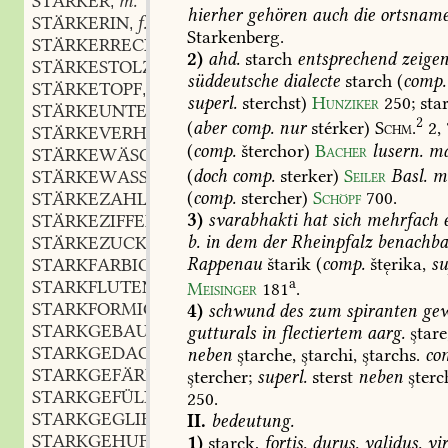
STÄRKER
m.
,
hierher
gehören
auch
die
ortsnam
STÄRKERIN
f.
,
Starkenberg.
STÄRKERRECHT
n.
,
2)
ahd.
starch
entsprechend
zeige
STÄRKESTOLZ
m.
,
süddeutsche
dialecte
starch
(
comp.
STÄRKETOPF
m.
,
superl.
sterchst)
Hunziker
250
;
sta
STÄRKEUNTERSCHIED
m.
,
2
(
aber
comp.
nur
stérker)
Schm.
2,
STÄRKEVERHÄLTNIS
n.
,
(
comp.
šterchor)
Bacher
lusern.
ma
STÄRKEWÄSCHE
f.
,
(
doch
comp.
sterker)
Seiler
Basl.
m
STÄRKEWASSER
n.
,
(
comp.
stercher)
Schöpf
700
.
STÄRKEZAHL
f.
,
3)
svarabhakti
hat
sich
mehrfach
e
STÄRKEZIFFER
f.
,
b.
in
dem
der
Rheinpfalz
benachba
STÄRKEZUCKER
m.
,
Rappenau
štarik
(
comp.
štrika,
su
STARKFARBIG
adj.
,
a
STARKFLUTEND
adj.
Meisinger
181
.
,
STARKFORMIG
adj.
4)
schwund
des
zum
spiranten
gew
,
STARKGEBAUT
adj.
gutturals
in
flectiertem
aarg.
tare
,
STARKGEDACKT
n.
neben
tarche,
tarchi,
tarchs.
co
,
STARKGEFÄRBT
adj.
tercher;
superl.
sterst
neben
terc
,
STARKGEFÜLLT
adj.
250
.
,
STARKGEGLIEDERT
adj.
II.
bedeutung.
,
STARKGEHUFT
adj.
1)
starck,
fortis,
durus,
validus,
vir
,