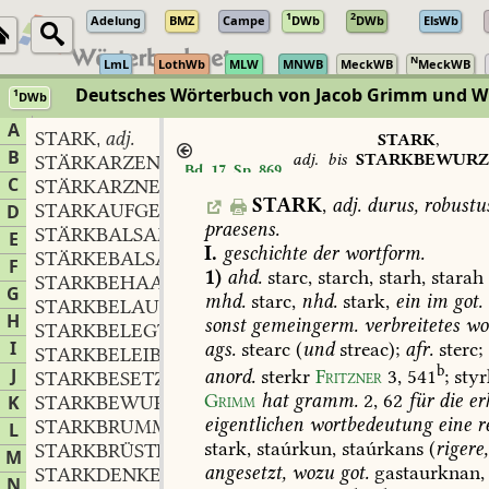
1
2
Adelung
BMZ
Campe
DWb
DWb
ElsWb
N
LmL
LothWb
MLW
MNWB
MeckWB
MeckWB
Deutsches Wörterbuch von Jacob Grimm und 
1
DWb
Berlin-Brandenburgische Akademie der Wissenschaften
·
Niedersächs
A
STARK
adj.
,
STARK
,
B
adj.
bis
STARKBEWURZ
STÄRKARZENEI
f.
,
Bd. 17, Sp. 869
adj.
C
STÄRKARZNEI
f.
,
STARK
,
adj.
durus,
robustus
STARKAUFGETRAGEN
adj.
D
,
praesens.
STÄRKBALSAM
m.
,
E
I.
geschichte
der
wortform.
STÄRKEBALSAM
m.
,
F
1)
ahd.
starc,
starch,
starh,
starah
STARKBEHAART
adj.
,
G
mhd.
starc,
nhd.
stark,
ein
im
got.
STARKBELAUBT
adj.
,
H
sonst
gemeingerm.
verbreitetes
wor
STARKBELEGT
adj.
,
I
ags.
stearc
(
und
streac);
afr.
sterc;
STARKBELEIBT
adj.
,
b
J
anord.
sterkr
Fritzner
3,
541
;
styr
STARKBESETZT
adj.
,
Grimm
hat
gramm.
2,
62
für
die
er
K
STARKBEWURZELT
adj.
,
eigentlichen
wortbedeutung
eine
r
STARKBRUMMER
m.
L
,
stark,
staúrkun,
staúrkans
(
rigere,
STARKBRÜSTIG
adj.
,
M
angesetzt,
wozu
got.
gastaurknan,
STARKDENKEND
adj.
,
N