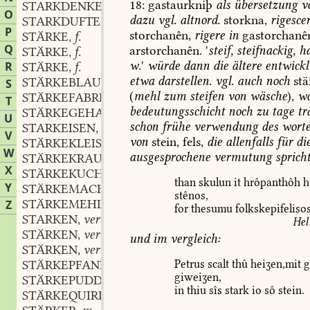
18
:
gastaurkniþ
als
übersetzung
v
STARKDENKER
m.
,
O
dazu
vgl.
altnord.
storkna,
rigesce
STARKDUFTEND
adj.
,
P
storchanên,
rigere
in
gastorchanê
STÄRKE
f.
,
Q
arstorchanên.
'
steif,
steifnackig,
ha
STÄRKE
f.
,
w.
'
würde
dann
die
ältere
entwickl
R
STÄRKE
f.
,
etwa
darstellen.
vgl.
auch
noch
stä
STÄRKEBLAU
n.
S
,
(
mehl
zum
steifen
von
wäsche
),
w
STÄRKEFABRIK
f.
,
T
bedeutungsschicht
noch
zu
tage
trä
STÄRKEGEHALT
m.
,
U
schon
frühe
verwendung
des
worte
STARKEISEN
n.
,
V
von
stein,
fels,
die
allenfalls
für
di
STÄRKEKLEISTER
m.
,
W
ausgesprochene
vermutung
spricht
STÄRKEKRAUT
n.
,
X
STÄRKEKUCHEN
m.
,
than
skulun
it
hrôpanthôh
h
Y
STÄRKEMACHER
m.
,
stênos,
STÄRKEMEHL
n.
Z
,
for
thesumu
folkskepifeliso
STARKEN
verb.
,
Hel
STÄRKEN
verb.
,
und
im
vergleich:
STÄRKEN
verb.
,
STÄRKEPFANNKUCHEN
m.
Petrus
scalt
thû
heiʒen,mit
g
,
giweiʒen,
STÄRKEPUDDING
m.
,
in
thiu
sîs
stark
io
sô
stein.
STÄRKEQUIRL
m.
,