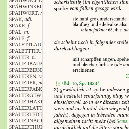
SPÄHWACHE
f.
,
scharfsichtig
(
im
eigentlichen
sinn
SPÄHWINKEL
m.
,
spæhe
vom
falken
gesagt
wird:
SPÄHWORT
n.
,
sie
hant
groʒ
underschaide
SPAK
adj.
,
blaufüeʒ
und
edelvalke
also
SPAKE
f.
,
minnefalkner
68,
4
;
s.
au
SPAL
m.
,
SPALE
f.
,
sie
scheint
noch
in
folgender
stelle
SPALETTLADEN
m.
,
durchzuklingen:
SPALETTTHÜR
f.
,
SPALIER
n.
,
mit
scharpffen
augen,
speh
SPALIERBAUM
m.
,
und
bleicher
farb
sie
(
die
mu
SPALIERBIRNE
f.
erschienen.
,
SPALIEREN
verb.
H
,
SPALIERER
m.
,
/Bd. 16, Sp. 1833/
SPALIERFABKIK
f.
2)
gewöhnlich
ist
spähe
indessen
g
,
SPALIERGEWÄCHS
n.
und
bedeutet
scharfsinnig,
klug,
we
,
SPALIERHAKEN
m.
einsichtsvoll.
so
in
der
ältesten
zei
,
SPALIERLATTE
f.
stets
und
noch
mhd.
überwiegend
,
SPALIERLEDER
n.
jahrh.
),
dagegen
in
lebenden
mund
,
SPALIERNAGEL
m.
allgemeinen
nicht
mehr
(
bei
Schm.
,
SPALIERTHÜR
f.
ausdrücklich
auf
die
ältere
sprach
,