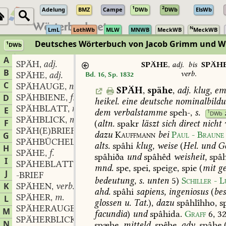
1
2
Adelung
BMZ
Campe
DWb
DWb
ElsWb
N
LmL
LothWb
MLW
MNWB
MeckWB
MeckWB
Deutsches Wörterbuch von Jacob Grimm und 
1
DWb
Berlin-Brandenburgische Akademie der Wissenschaften
·
Niedersächs
A
SPÄH
adj.
,
SPÄHE
,
adj.
bis
SPÄH
B
verb.
SPÄHE
adj.
Bd. 16, Sp. 1832
,
C
SPÄHAUGE
n.
,
SPÄH
,
spähe
,
adj.
klug,
emp
SPÄHBIENE
f.
D
,
heikel.
eine
deutsche
nominalbild
SPÄHBLATT
n.
,
E
dem
verbalstamme
speh-,
s.
1
DWb
SPÄHBLICK
n.
,
F
(
altn.
spakr
läszt
sich
direct
nicht
v
SPÄH(E)BRIEF
m.
,
dazu
Kauffmann
bei
Paul
-
Braune
G
SPÄHBÜCHELCHEN
n.
,
alts.
spâhi
klug,
weise
(
Hel.
und
Ge
H
SPÄHE
f.
,
spâhiða
und
spâhêd
weisheit,
spâh
I
SPÄHEBLATT
mnd.
spe,
spei,
speige,
spie
(
mit
ge
J
-BRIEF
bedeutung,
s.
unten
5)
Schiller
-
L
K
SPÄHEN
verb.
,
ahd.
spâhi
sapiens,
ingeniosus
(
be
SPÄHER
m.
L
,
glossen
u.
Tat.
),
dazu
spâhlîhho,
s
SPÄHERAUGE
n.
,
M
facundia
)
und
spâhida.
Graff
6,
32
SPÄHERBLICK
m.
,
N
spæhe,
mitteld.
spêhe,
adv.
spâhe