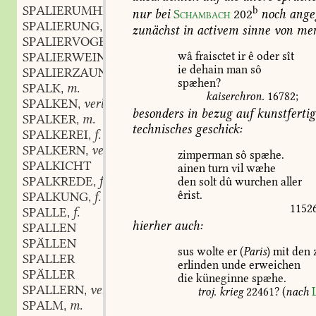
SPALIERUMHEGT
adj.
b
,
nur
bei
Schambach
202
noch
ange
SPALIERUNG
f.
,
zunächst
in
activem
sinne
von
men
SPALIERVOGEL
m.
,
wâ
fraisctet
ir
ê
oder
sît
SPALIERWEIN
m.
,
ie
dehain
man
sô
SPALIERZAUN
n.
,
spæhen?
SPALK
m.
,
kaiserchron.
16782
;
SPALKEN
verb.
,
besonders
in
bezug
auf
kunstfertig
SPALKER
m.
,
technisches
geschick:
SPALKEREI
f.
,
SPALKERN
verb.
,
zimperman
sô
spæhe.
SPALKICHT
ainen
turn
vil
wæhe
SPALKREDE
f.
den
solt
dû
wurchen
aller
,
êrist.
SPALKUNG
f.
,
1152
SPALLE
f.
,
hierher
auch:
SPALLEN
SPÄLLEN
sus
wolte
er
(
Paris
)
mit
den
SPALLER
erlinden
unde
erweichen
SPÄLLER
die
küneginne
spæhe.
SPALLERN
verb.
,
troj.
krieg
22461
?
(
nach
SPALM
m.
,