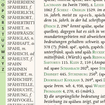
SPÄHERDIENST
m.
,
Lachmann
zu
Iwein
7300
),
s.
Lexer
O
SPÄHEREI
f.
,
1062
f.
Scherz
-
Oberlin
1529
.
im
o
P
SPÄHERLICH
adj.
,
16.
jahrh.
meist
zu
spech,
späch
Q
SPÄHERORT
m.
,
dem
16.
jahrh.
in
der
hd.
schriftsp
R
SPÄHERTRITT
m.
,
a
(
Frisch
2,
296
kennt
spähe,
spehe
SPAHET
m.
S
,
quellen
).
dagegen
hat
es
sich
in
ve
SPÄHFRÄSZIG
adj.
,
T
mundartengebieten
mit
abweiche
SPÄHGLAS
n.
,
U
bedeutungen
gehalten:
schweiz.
sp
SPÄHHAFT
adj.
,
V
378
(?);
fränk.
spê',
spêch,
gspêch
SPAHI
m.
,
W
unterfränk.
spah
und
späh
Rucker
SPÄHISCH
adj.
,
mittelfränk.
(
Würzb.
)
speh
Reinwa
X
SPÄHLUST
f.
,
Sartorius
115
.
Klein
2,
159
(
Anspa
Y
SPAHN
b
nd.
spæe
Schambach
202
,
spee
St
SPÄHNEN
Z
b
Dähnert
445
.
Stürenburg
250
.
(sp
SPÄHORT
m.
,
a
SPÄHSCHIFF
n.
Doornkaat
Koolman
3,
269
,
spei
,
SPÄHSTELLE
f.
,
speie
brem.
wb.
4,
938,
spai
Woest
SPÄHSUCHT
f.
,
Frommann
4,
270,
45
(
märk.
).
SPÄHUNG
f.
,
1)
die
ursprüngliche
bedeutung
ist
SPÄHVOGEL
m.
,
beziehung
zu
spähen
zeigt,
gut
seh