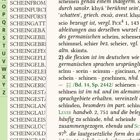
scheinen
genau
einem
indogerm.
s
SCHEINFROMM
adj.
,
O
durch
sanskr.
khyâ
'
berühmt
sein
'
SCHEINFURCHT
f.
,
P
'
schatten
',
griech.
σκιά
,
avest.
khṣa
SCHEINFÜRST
m.
,
4
Q
scio
bezeugt
ist,
vergl.
Fick
1,
143
SCHEINGATTIN
f.
,
ableitungen
aus
derselben
wurzel
R
SCHEINGEBÄUDE
n.
,
des
germanischen
scheim,
scheme
SCHEINGEBILDE
n.
S
,
schimmel,
schier
bez.
scheier,
vgl.
SCHEINGEBRECHEN
n.
,
T
altn.
skimta.
SCHEINGEFECHT
n.
,
U
2)
die
flexion
ist
im
deutschen
wie
SCHEINGEFLITTER
n.
,
V
germanischen
sprachen
ursprüngl
SCHEINGELB
adj.
,
W
scînu
-
scein
-
scinum
-
giscinan,
SCHEINGELEHRT
adj.
,
X
schein
-
schinen
-
geschinen,
nhd.
SCHEINGENOSSE
m.
,
—
schienen
-
Y
/Bd. 14, Sp. 2442/
SCHEINGERICHT
n.
,
schînen
ist
im
nd.
und
im
alemann
SCHEINGESTALT
f.
Z
,
sprachgebiete
erhalten.
vereinzelt
SCHEINGESTÄNDNIS
n.
,
schînden,
besonders
im
part.
schîn
SCHEINGLANZ
m.
,
Lexer
handwb.
2,
751
und
die
bele
SCHEINGLAUBE
m.
,
häufig
zu
schînde,
nhd.
scheinde
SCHEINGLEISZEND
adj.
,
zusammengezogen.
ebenda
und
Sc
SCHEINGLÜCK
n.
,
b
SCHEINGOLD
n.
97
.
die
lautgesetzliche
form
des
si
,