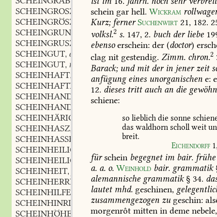
SCHEINGRAB
n.
ist
im
16.
jahrh.
noch
sehr
verbreit
,
SCHEINGROSZ
adj.
schein
gar
hell.
Wickram
rollwage
,
SCHEINGRÖSZE
f.
Kurz;
ferner
Suchenwirt
21,
182.
2
,
SCHEINGRUND
m.
2
,
volksl.
s.
147,
2.
buch
der
liebe
19
SCHEINGRUSZ
m.
,
ebenso
erschein:
der
(
doctor
)
ersch
SCHEINGUT
adj.
,
2
clag
nit
gestendig.
Zimm.
chron.
SCHEINGUT
n.
,
Barack;
und
mit
der
in
jener
zeit
s
SCHEINHAFT
adj.
,
anfügung
eines
unorganischen
e:
e
SCHEINHAFTIG
adj.
,
12.
dieses
tritt
auch
an
die
gewöhnl
SCHEINHANDEL
m.
,
schiene:
SCHEINHANDLUNG
f.
,
SCHEINHÄRIG
adj.
so
lieblich
die
sonne
schiene
,
das
waldhorn
scholl
weit
un
SCHEINHASZ
m.
,
breit.
SCHEINHASSER
m.
,
Eichendorff
1
SCHEINHEILIG
adj.
,
für
schein
begegnet
im
bair.
frühe
SCHEINHEILIGKEIT
f.
,
a.
a.
o.
Weinhold
bair.
grammatik
SCHEINHEIT
f.
,
alemannische
grammatik
§
34.
da
SCHEINHERRLICH
adj.
,
lautet
mhd.
geschinen,
gelegentlic
SCHEINHILFE
f.
,
zusammengezogen
zu
geschin:
als
SCHEINHINRICHTUNG
f.
,
morgenrôt
mitten
in
deme
nebele
SCHEINHÖHE
f.
,