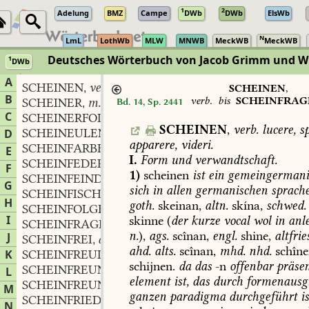
1
2
Adelung
BMZ
Campe
DWb
DWb
ElsWb
N
LmL
LothWb
MLW
MNWB
MeckWB
MeckWB
Deutsches Wörterbuch von Jacob Grimm und 
1
DWb
Berlin-Brandenburgische Akademie der Wissenschaften
·
Niedersächs
A
SCHEINEN
verb.
,
SCHEINEN
,
B
verb.
bis
SCHEINFRAG
SCHEINER
m.
Bd. 14, Sp. 2441
,
C
SCHEINERFOLG
m.
,
SCHEINEN
,
verb.
lucere,
sp
SCHEINEULENRAUPE
f.
D
,
apparere,
videri.
SCHEINFARBE
f.
,
E
I.
Form
und
verwandtschaft.
SCHEINFEDER
f.
,
F
1)
scheinen
ist
ein
gemeingermani
SCHEINFEIND
m.
,
G
sich
in
allen
germanischen
sprach
SCHEINFISCH
H
goth.
skeinan,
altn.
skína,
schwed.
SCHEINFOLGE
f.
,
I
skinne
(
der
kurze
vocal
wol
in
anl
SCHEINFRAGE
f.
,
n.
),
ags.
scînan,
engl.
shine,
altfrie
J
SCHEINFREI
adj.
,
ahd.
alts.
scînan,
mhd.
nhd.
schîne
K
SCHEINFREUDE
f.
,
schijnen.
da
das
-n
offenbar
präsen
SCHEINFREUND
m.
L
,
element
ist,
das
durch
formenausg
SCHEINFREUNDSCHAFT
f.
,
M
ganzen
paradigma
durchgeführt
is
SCHEINFRIEDE
f.
,
N