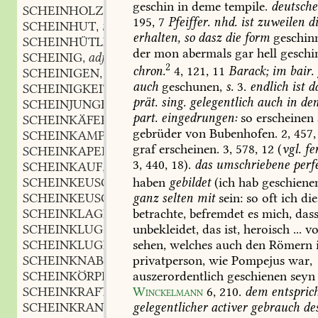
geschin
in
deme
tempile.
deutsche
SCHEINHOLZ
195,
7
Pfeiffer.
nhd.
ist
zuweilen
di
SCHEINHUT
m.
,
erhalten,
so
dasz
die
form
geschin
SCHEINHÜTLEIN
n.
,
der
mon
abermals
gar
hell
geschi
SCHEINIG
adj.
,
2
chron.
4,
121,
11
Barack;
im
bair.
SCHEINIGEN
adj.
,
auch
geschunen,
s.
3.
endlich
ist
d
SCHEINIGKEIT
f.
,
prät.
sing.
gelegentlich
auch
in
de
SCHEINJUNGFRAU
f.
,
part.
eingedrungen:
so
erscheinen
SCHEINKÄFER
n.
,
gebrüder
von
Bubenhofen.
2,
457,
SCHEINKAMPF
m.
,
graf
erscheinen.
3,
578,
12
(
vgl.
fe
SCHEINKAPELLE
f.
,
3,
440,
18).
das
umschriebene
perf
SCHEINKAUF
m.
,
SCHEINKEUSCH
adj.
haben
gebildet
(ich
hab
geschiene
,
SCHEINKEUSCHHEIT
f.
ganz
selten
mit
sein:
so
oft
ich
die
,
SCHEINKLAGE
f.
betrachte,
befremdet
es
mich,
dass
,
SCHEINKLUG
adj.
unbekleidet,
das
ist,
heroisch
...
vo
,
SCHEINKLUGHEIT
f.
sehen,
welches
auch
den
Römern
,
SCHEINKNABE
f.
privatperson,
wie
Pompejus
war,
,
SCHEINKÖRPER
m.
auszerordentlich
geschienen
seyn
,
SCHEINKRAFT
f.
Winckelmann
6,
210
.
dem
entspric
,
SCHEINKRANK
adj.
gelegentlicher
activer
gebrauch
de
,