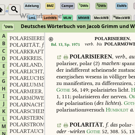
1
2
Adelung
BMZ
Campe
DWb
DWb
ElsWb
N
LmL
LothWb
MLW
MNWB
MeckWB
MeckWB
Deutsches Wörterbuch von Jacob Grimm und 
1
DWb
Berlin-Brandenburgische Akademie der Wissenschaften
·
Niedersächs
A
POLARISIEREN
verb.
,
POLARISIEREN
,
B
verb.
bis
POLARMÖW
POLARITÄT
f.
Bd. 13, Sp. 1975
,
C
POLARKRAFT
f.
,
POLARISIEREN
,
verb.
,
au
POLARKREIS
m.
D
,
polariser,
polar
(2)
machen:
span
POLARLAND
n.
,
E
der
indifferent
scheinende
zustan
POLARLICHT
n.
,
F
energischen
wesens
in
völliger
ber
POLARLUCHS
G
zu
manifestiren,
zu
differenziren,
POLARLUMME
f.
,
H
Göthe
56,
149
;
polarisirtes
licht.
H
POLARMEER
n.
,
I
1,
111
;
polarisieren
der
nerven.
Ok
POLARMÖWE
f.
,
die
polarisation
(
des
lichtes
).
Göt
J
POLARNACHT
f.
,
polarisationsversuch
Humboldt
a.
K
POLARSCHEIN
m.
,
POLARSTERN
m.
L
,
POLARSTROM
m.
POLARITÄT
,
f.
das
polar-
,
M
POLARTAUCHER
m.
oder
-wirken
Göthe
52,
308.
55,
13
,
N