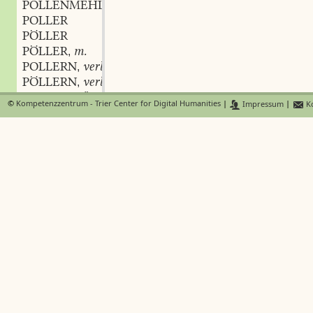
POLLENMEHL
POLLER
PÖLLER
PÖLLER
m.
,
POLLERN
verb.
,
PÖLLERN
verb.
,
POLLERSTÜCK
n.
,
©
Kompetenzzentrum - Trier Center for Digital Humanities
|
Impressum
|
Ko
POLLMEHL
n.
,
POLLWERK
n.
,
POLNACHT
f.
,
POLNISCH
adj. und adv.
,
POLP
POLSCH
POLSTER
m. n.
,
POLSTER
adj.
,
POLSTERAPFEL
m.
,
POLSTERBANK
f.
,
POLSTERBAUM
m.
,
POLSTERDECKE
f.
,
POLSTERDRÜCKER
m.
,
POLSTERFRÄULEIN
n.
,