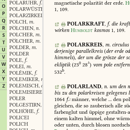
POLARUHR
f.
magnetische
polarität
der
erde.
H
,
O
POLARWÜSTE
f.
1,
109
.
,
P
POLARZIRKEL
m.
,
Q
POLCH
m.
,
POLARKRAFT
,
f.
die
kraft
R
PÖLCHEN
n.
,
wirken
Humboldt
kosmos
1,
109
.
POLCHER
m.
S
,
PÖLCHER
m.
,
T
POLARKREIS
,
m.
circulus
POLDER
m.
,
U
derjenige
parallelkreis
(
der
erde
od
POLDER
V
himmels
),
der
um
die
grösze
der
sc
POLE
f.
,
0
W
ekliptik
(23
28)
vom
pole
entfern
POLEI
m.
,
b
X
532
.
POLÉMIK
f.
,
Y
POLEMIKER
m.
,
POLEMISCH
adj. und adv.
Z
,
POLARLAND
,
n.
um
den
n
POLEMISIEREN
verb.
,
bis
zu
den
polarkreisen
gelegenes
l
PÖLER
1064
f.:
männer,
welche
...
den
pol
POLGESTIRN
n.
,
gleichen,
die
so
zauberisch
alle
sü
POLHÖHE
f.
,
farbenglut
und
üppige
gestalten-a
POLICEI
einem
kalten
himmel,
ohne
wärm
POLICH
oder
unten,
durch
blosen
nordsch