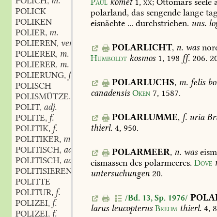
POLICH
m.
,
Paul
komet
1,
xx;
Ottomars
seele
a
POLICK
polarland,
das
sengende
lange
tag
POLIKEN
eisnächte
...
durchstrichen.
uns.
lo
POLIER
m.
,
POLIEREN
verb.
,
POLARLICHT
,
n.
was
nord
POLIERER
m.
,
Humboldt
kosmos
1,
198
ff.
206.
20
POLIERER
m.
,
POLIERUNG
f.
,
POLARLUCHS
,
m.
felis
bor
POLISCH
canadensis
Oken
7,
1587
.
POLISMÜTZE
f.
,
POLIT
adj.
,
POLARLUMME
,
f.
uria
Bru
POLITE
f.
,
thierl.
4,
950
.
POLITIK
f.
,
POLITIKER
m.
,
POLITISCH
adj.
,
POLARMEER
,
n.
was
eism
POLITISCH
adj. und adv.
,
eismassen
des
polarmeeres.
Dove
POLITISIEREN
verb.
,
untersuchungen
20
.
POLITTE
POLITUR
f.
,
POL
/Bd. 13, Sp. 1976/
POLIZEI
f.
,
larus
leucopterus
Brehm
thierl.
4,
8
POLIZEI
f.
,