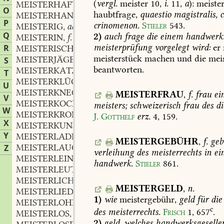
(
vergl.
meister
10,
i.
11,
a
):
meister
MEISTERHAFT
adj. und adv.
,
O
haubtfrage,
quaestio
magistralis,
c
MEISTERHAND
f.
,
P
crinomenon.
Stieler
543
.
MEISTERIG
adj.
,
Q
2)
auch
frage
die
einem
handwerks
MEISTERIN
f.
,
meisterprüfung
vorgelegt
wird:
er
R
MEISTERISCH
adj. und adv.
,
meisterstück
machen
und
die
meis
MEISTERJÄGER
m.
S
,
beantworten.
MEISTERKATZE
f.
,
T
MEISTERKLÜGLING
U
MEISTERKNECHT
m.
,
MEISTERFRAU
,
f.
frau
ei
V
MEISTERKOCH
m.
,
meisters;
schweizerisch
frau
des
di
W
MEISTERKRONE
f.
,
J.
Gotthelf
erz.
4,
159
.
X
MEISTERKUNST
f.
,
Y
MEISTERLADE
f.
,
MEISTERGEBÜHR
,
f.
geb
MEISTERLAUGE
f.
Z
,
verleihung
des
meisterrechts
in
ei
MEISTERLEIN
handwerk.
Stieler
861
.
MEISTERLEUTE
MEISTERLICH
adj. und adv.
,
MEISTERGELD
,
n.
MEISTERLIED
n.
,
1)
wie
meistergebühr,
geld
für
die
MEISTERLOHN
m. n.
,
c
des
meisterrechts.
Frisch
1,
657
.
MEISTERLOS
adj.
,
2)
geld,
welches
handwerksgeselle