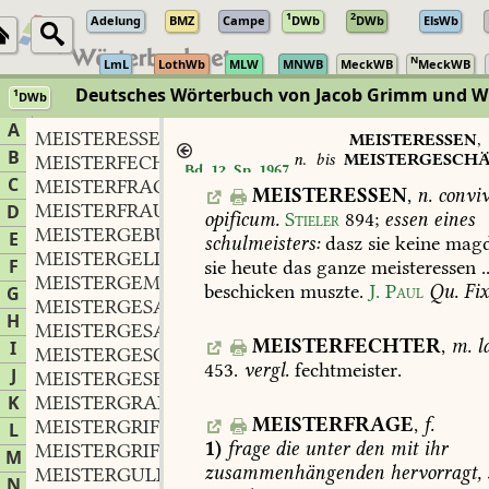
1
2
Adelung
BMZ
Campe
DWb
DWb
ElsWb
N
LmL
LothWb
MLW
MNWB
MeckWB
MeckWB
Deutsches Wörterbuch von Jacob Grimm und 
1
DWb
Berlin-Brandenburgische Akademie der Wissenschaften
·
Niedersächs
A
MEISTERESSEN
n.
,
MEISTERESSEN
,
B
n.
bis
MEISTERGESCHÄ
MEISTERFECHTER
m.
,
Bd. 12, Sp. 1967
adj.
C
MEISTERFRAGE
f.
,
MEISTERESSEN
,
n.
conviv
MEISTERFRAU
f.
D
,
opificum.
Stieler
894
;
essen
eines
MEISTERGEBÜHR
f.
,
E
schulmeisters:
dasz
sie
keine
mag
MEISTERGELD
n.
,
F
sie
heute
das
ganze
meisteressen
.
MEISTERGEMÄLDE
n.
,
beschicken
muszte.
J.
Paul
Qu.
Fix
G
MEISTERGESANG
m.
,
H
MEISTERGESANGBUCH
n.
,
MEISTERFECHTER
,
m.
l
I
MEISTERGESCHÄFTIG
adj.
,
453
.
vergl.
fechtmeister.
J
MEISTERGESELL
m.
,
K
MEISTERGRAD
m.
,
MEISTERFRAGE
,
f.
MEISTERGRIFF
m.
L
,
1)
frage
die
unter
den
mit
ihr
MEISTERGRIFFEL
m.
,
M
zusammenhängenden
hervorragt,
MEISTERGULDEN
m.
,
N