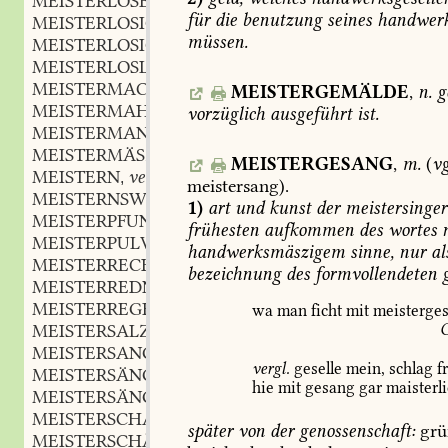
MEISTERLOSE
für
die
benutzung
seines
handwer
MEISTERLOSIG
adj.
,
müssen.
MEISTERLOSIGKEIT
f.
,
MEISTERLOSLICH
adv.
,
MEISTERMACHER
m.
MEISTERGEMÄLDE
,
n.
g
,
MEISTERMAHL
vorzüglich
ausgeführt
ist.
MEISTERMANN
m.
,
MEISTERMÄSZIG
adj. und adv.
,
MEISTERGESANG
,
m.
(
vg
MEISTERN
verb.
,
meistersang).
MEISTERNSWEISE
adv.
,
1)
art
und
kunst
der
meistersinger
MEISTERPFUND
n.
,
frühesten
aufkommen
des
wortes
n
MEISTERPULVER
handwerksmäszigem
sinne,
nur
al
MEISTERRECHT
n.
,
bezeichnung
des
formvollendeten
g
MEISTERREDNER
m.
,
MEISTERREGEL
f.
,
wa
man
ficht
mit
meisterge
MEISTERSALZ
n.
,
MEISTERSANG
m.
,
vergl.
geselle
mein,
schlag
fr
MEISTERSÄNGER
m.
,
hie
mit
gesang
gar
maisterli
MEISTERSÄNGEREI
f.
,
MEISTERSCHAFT
f.
,
später
von
der
genossenschaft:
grü
MEISTERSCHÄFTIG
adj.
,