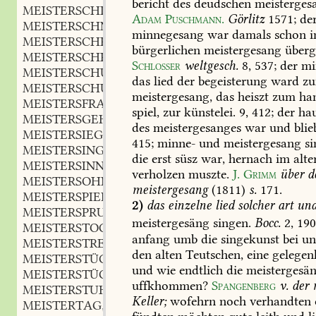
bericht
des
deudschen
meisterges
MEISTERSCHIFF
n.
,
Adam
Puschmann.
Görlitz
1571
;
de
MEISTERSCHNUR
f.
,
minnegesang
war
damals
schon
i
MEISTERSCHREIBER
m.
,
bürgerlichen
meistergesang
überg
MEISTERSCHRIFT
f.
,
Schlosser
weltgesch.
8,
537
;
der
mi
MEISTERSCHUSZ
m.
,
das
lied
der
begeisterung
ward
z
MEISTERSCHÜTZE
m.
,
meistergesang,
das
heiszt
zum
ha
MEISTERSFRAU
f.
,
spiel,
zur
künstelei.
9,
412;
der
hau
MEISTERSGEHÜLFE
m.
,
des
meistergesanges
war
und
blie
MEISTERSIEGEL
n.
,
415;
minne-
und
meistergesang
si
MEISTERSINGER
m.
,
die
erst
süsz
war,
hernach
im
alte
MEISTERSINN
m.
,
verholzen
muszte.
J.
Grimm
über
d
MEISTERSOHN
m.
,
meistergesang
(1811)
s.
171.
MEISTERSPIEL
2)
das
einzelne
lied
solcher
art
un
MEISTERSPRUCH
m.
,
meistergesäng
singen.
Bocc.
2,
19
MEISTERSTOCHTER
f.
,
anfang
umb
die
singekunst
bei
un
MEISTERSTREICH
m.
,
den
alten
Teutschen,
eine
gelegen
MEISTERSTÜCK
n.
,
und
wie
endtlich
die
meistergesä
MEISTERSTÜCKLEIN
n.
,
uffkhommen?
Spangenberg
v.
der
m
MEISTERSTUHL
m.
,
Keller;
wofehrn
noch
verhandten
MEISTERTAG
m.
,