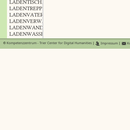
LADENTISCH
m.
,
LADENTREPPE
f.
,
LADENVATER
m.
,
LADENVERWALTER
m.
,
LADENWAND
f.
,
LADENWASSER
n.
,
LADENWITZ
m.
,
©
Kompetenzzentrum - Trier Center for Digital Humanities
|
Impressum
|
Ko
LADENZEUG
n.
,
LADENZIMMER
n.
,
LADENZINS
m.
,
LADEPFORTE
f.
,
LADEPFRIEM
m.
,
LADEPLATZ
m.
,
LADER
m.
,
LÄDER
m.
,
LADER
m.
,
LADERIN
f.
,
LADERKNECHT
m.
,
LÄDERKNECHT
m.
,
LADERLOHN
m.
,
LADERMEISTER
m.
,