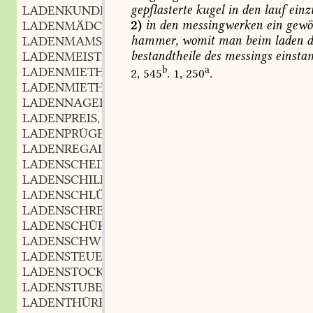
gepflasterte
kugel
in
den
lauf
einz
LADENKUNDE
m.
,
2)
in
den
messingwerken
ein
gewö
LADENMÄDCHEN
n.
,
hammer,
womit
man
beim
laden
d
LADENMAMSELL
f.
,
bestandtheile
des
messings
einstam
LADENMEISTER
m.
,
b
a
LADENMIETHE
f.
2,
545
.
1,
250
.
,
LADENMIETHER
m.
,
LADENNAGEL
LADENPREIS
m.
,
LADENPRÜGEL
m.
,
LADENREGAL
n.
,
LADENSCHEIDER
m.
,
LADENSCHILD
n.
,
LADENSCHLÜSSEL
m.
,
LADENSCHREIBER
m.
,
LADENSCHÜRZE
f.
,
LADENSCHWENGEL
m.
,
LADENSTEUER
f.
,
LADENSTOCK
m.
,
LADENSTUBE
f.
,
LADENTHÜRE
f.
,