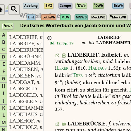
1
2
Adelung
BMZ
Campe
DWb
DWb
ElsWb
N
LmL
LothWb
MLW
MNWB
MeckWB
MeckWB
Deutsches Wörterbuch von Jacob Grimm und 
1
DWb
Berlin-Brandenburgische Akademie der Wissenschaften
·
Niedersächs
A
LADEBRIEF
m.
,
LADBRIEF
,
B
m.
bis
LADEHAMMER
LADBRIEF
m.
Bd. 12, Sp. 39
,
C
LADEBRÜCKE
f.
,
LADEBRIEF
,
ladbrief
,
m.
LADEBÜHNE
f.
D
,
vorladungsschreiben,
mhd.
ladebri
LADEDAMM
m.
,
E
(
Lexer
1,
1810
.
Haltaus
1152
):
cita
LADEEISEN
n.
,
F
b
ladbrief
Dief.
124
;
citatorium
ladb
LADEISEN
n.
,
G
a
LADEGAT
n.
94
;
(
haben
)
also
ein
ladbrief
erlan
,
H
LADEGELD
Rom
citirt,
zu
stellen
für
gericht.
I
LADEGELD
n.
,
in
Tirol
ist
heute
ladbrief
eine
gesc
J
LADEGLEIS
n.
,
einladung,
ladeschreiben
zu
freisc
K
LADEHAMMER
m.
,
357
.
LADEHAUS
n.
L
,
LADEHOF
m.
,
M
LADEBRÜCKE
,
f.
hölzern
LADEHOLZ
n.
,
N
ufer
zum
aus-
und
einladen
der
sc