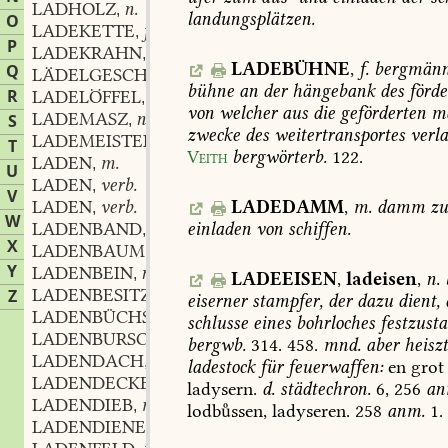
LADHOLZ
n.
,
landungsplätzen.
O
LADEKETTE
f.
,
P
LADEKRAHN
n.
,
LADEBÜHNE
,
f.
bergmänn
Q
LÄDELGESCHIRR
n.
,
bühne
an
der
hängebank
des
förde
R
LADELÖFFEL
m.
,
von
welcher
aus
die
geförderten
ma
LADEMASZ
n.
S
,
zwecke
des
weitertransportes
verl
LADEMEISTER
m.
,
T
Veith
bergwörterb.
122
.
LADEN
m.
,
U
LADEN
verb.
,
V
LADEN
verb.
LADEDAMM
,
m.
damm
z
,
W
LADENBAND
n.
einladen
von
schiffen.
,
X
LADENBAUM
m.
,
Y
LADENBEIN
n.
,
LADEEISEN
,
ladeisen
,
n.
LADENBESITZER
m.
Z
,
eiserner
stampfer,
der
dazu
dient,
LADENBÜCHSE
f.
,
schlusse
eines
bohrloches
festzust
LADENBURSCHE
m.
,
bergwb.
314.
458
.
mnd.
aber
heisz
LADENDACH
n.
,
ladestock
für
feuerwaffen:
en
grot
LADENDECKEL
m.
,
ladysern.
d.
städtechron.
6,
256
an
LADENDIEB
m.
,
lodbssen,
ladyseren.
258
anm.
1.
LADENDIENER
m.
,