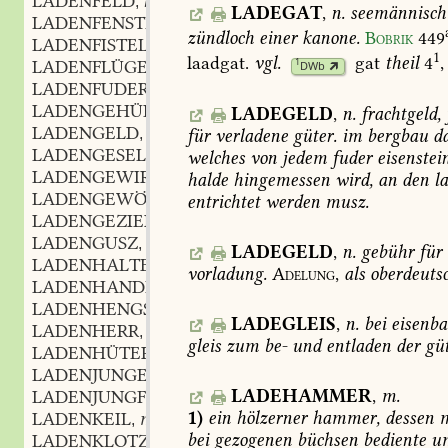
LADENFELD
n.
,
LADEGAT
,
n.
seemännisch
LADENFENSTER
zündloch
einer
kanone.
Bobrik
449
LADENFISTEL
f.
,
1
laadgat.
vgl.
gat
theil
4
,
1
LADENFLÜGEL
m.
DWb
,
LADENFUDER
n.
,
LADENGEHÜLFE
m.
,
LADEGELD
,
n.
frachtgeld,
LADENGELD
n.
,
für
verladene
güter.
im
bergbau
d
LADENGESELL
m.
,
welches
von
jedem
fuder
eisenstein
LADENGEWIRK
n.
,
halde
hingemessen
wird,
an
den
la
LADENGEWÖLBE
n.
,
entrichtet
werden
musz.
LADENGEZIERD
n.
,
LADENGUSZ
m.
,
LADEGELD
,
n.
gebühr
für
LADENHALTER
m.
,
vorladung.
Adelung,
als
oberdeuts
LADENHANDEL
m.
,
LADENHENGST
m.
,
LADEGLEIS
,
n.
bei
eisenb
LADENHERR
m.
,
gleis
zum
be-
und
entladen
der
güt
LADENHÜTER
m.
,
LADENJUNGE
m.
,
LADEHAMMER
,
m.
LADENJUNGFER
f.
,
1)
ein
hölzerner
hammer,
dessen
m
LADENKEIL
m.
,
bei
gezogenen
büchsen
bediente
u
LADENKLOTZ
m.
,