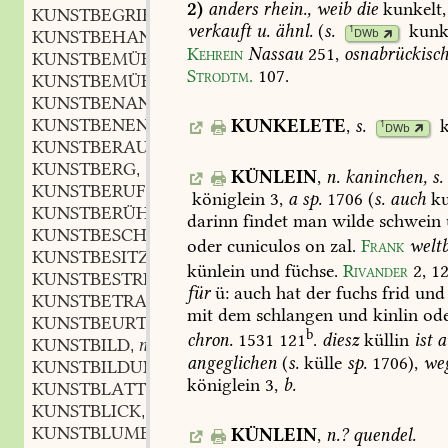
2)
anders
rhein.,
weib
die
kunkelt,
KUNSTBEGRIFF
m.
,
verkauft
u.
ähnl.
(
s.
kunk
1
DWb
KUNSTBEHANDLUNG
f.
,
Kehrein
Nassau
251
,
osnabrückisc
KUNSTBEMÜHEN
n.
,
Strodtm.
107
.
KUNSTBEMÜHUNG
f.
,
KUNSTBENANNT
KUNSTBENENNUNG
f.
KUNKELETE
,
s.
,
1
DWb
KUNSTBERAUBUNG
f.
,
KUNSTBERG
m.
,
KÜNLEIN
,
n.
kaninchen,
s.
KUNSTBERUF
m.
,
königlein
3,
a
sp.
1706
(
s.
auch
ku
KUNSTBERÜHMT
darinn
findet
man
wilde
schwein
KUNSTBESCHAUUNG
f.
,
oder
cuniculos
on
zal.
Frank
weltb
KUNSTBESITZ
m.
,
künlein
und
füchse.
Rivander
2,
12
KUNSTBESTREBUNG
f.
,
für
ü:
auch
hat
der
fuchs
frid
und
KUNSTBETRACHTUNG
f.
,
mit
dem
schlangen
und
kinlin
od
KUNSTBEURTHEILER
m.
,
b
chron.
1531
121
.
diesz
küllin
ist
a
KUNSTBILD
n.
,
angeglichen
(
s.
külle
sp.
1706),
we
KUNSTBILDUNG
f.
,
königlein
3,
b.
KUNSTBLATT
n.
,
KUNSTBLICK
m.
,
KUNSTBLUME
f.
KÜNLEIN
,
n.?
quendel.
,