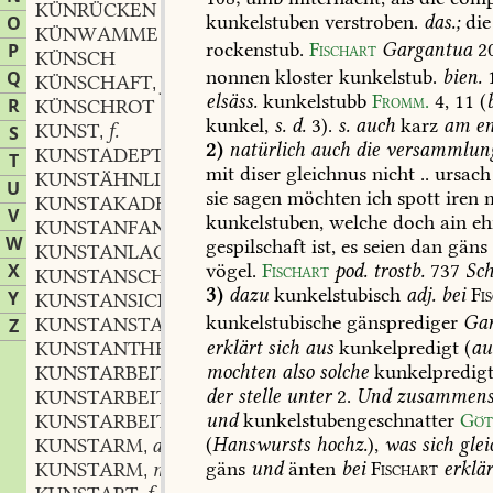
KÜNRÜCKEN
kunkelstuben
verstroben.
das.;
die
O
KÜNWAMME
rockenstub.
Fischart
Gargantua
2
P
KÜNSCH
nonnen
kloster
kunkelstub.
bien.
Q
KÜNSCHAFT
f.
,
elsäss.
kunkelstubb
Fromm.
4,
11
(
R
KÜNSCHROT
kunkel,
s.
d.
3).
s.
auch
karz
am
en
KUNST
f.
S
,
2)
natürlich
auch
die
versammlun
KUNSTADEPT
m.
,
T
mit
diser
gleichnus
nicht
..
ursach
KUNSTÄHNLICH
U
sie
sagen
möchten
ich
spott
iren
m
KUNSTAKADEMIE
f.
,
V
kunkelstuben,
welche
doch
ain
eh
KUNSTANFANG
m.
,
W
gespilschaft
ist,
es
seien
dan
gäns
KUNSTANLAGE
f.
,
X
vögel.
Fischart
pod.
trostb.
737
Sch
KUNSTANSCHAUUNG
f.
,
3)
dazu
kunkelstubisch
adj.
bei
Fi
Y
KUNSTANSICHT
f.
,
kunkelstubische
gänsprediger
Gar
KUNSTANSTALT
f.
Z
,
erklärt
sich
aus
kunkelpredigt
(
au
KUNSTANTHEIL
m.
,
mochten
also
solche
kunkelpredig
KUNSTARBEIT
f.
,
der
stelle
unter
2.
Und
zusammens
KUNSTARBEITEND
und
kunkelstubengeschnatter
Göt
KUNSTARBEITER
m.
,
(
Hanswursts
hochz.
),
was
sich
glei
KUNSTARM
adj.
,
gäns
und
änten
bei
Fischart
erklär
KUNSTARM
m.
,