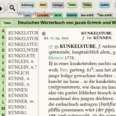
1
2
Adelung
BMZ
Campe
DWb
DWb
ElsWb
N
LmL
LothWb
MLW
MNWB
MeckWB
MeckWB
Deutsches Wörterbuch von Jacob Grimm und 
1
DWb
Berlin-Brandenburgische Akademie der Wissenschaften
·
Niedersächs
A
KUNKELSTUBE
f.
,
KUNKELSTUBE
,
B
f.
bis
KÜNNEN
KUNKELSTUBENMÄRCHEN
Bd. 11, Sp. 2663
C
KUNKELSTÜHLCHEN
n.
,
KUNKELSTUBE
,
f.
rocken
KUNKELWEIB
n.
D
,
spinnstube,
hauptsächlich
alem.,
g
KUNKELETE
E
Henisch
1778
.
KÜNLEIN
n.
,
F
1)
in
einer
kunkelstuben
nachts
sa
KÜNLEIN
n.?
,
b
G
weib.
Frey
garteng.
81
;
nun
het
ab
KÜNLICH
junge
ledige
gewachsne
dochter
..
H
KÜNNE
n.
,
knecht
im
haus
..
in
die
kunkelstu
I
KUNNE
n.
,
(
mitgenommen
),
wie
dann
im
lan
J
KUNNEN
also
ein
gueter
löblicher
brauch
is
K
KÜNNEN
manichmal
den
jungen
döchtern
.
KUNNER
m.
L
,
die
eselsschuch
antragen
(
backfis
KUNNIG
M
pfiffis
genommen
würt
(
der
pips
).
KÜNNIG
N
108;
umb
miternacht,
als
die
comp