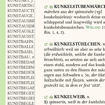
KUNSTART
f.
,
KUNSTARTIG
KUNKELSTUBENMÄRC
KUNSTAUCTION
f.
,
märchen
aus
der
spinnstube
(
vgl.
KUNSTAUGE
n.
,
kunkelmärlein):
wodurch
deine
er
KUNSTAUSBILDUNG
f.
,
schleppend
und
langweilig
wird
a
KUNSTAUSDRUCK
m.
,
kunkelstubenmärchen.
Wieland
1
KUNSTAUSLEGUNG
f.
,
Ros.
1,
4,
2).
KUNSTAUSSTELLUNG
f.
,
KUNSTBAHN
f.
,
KUNKELSTÜHLCHEN
,
n
KUNSTBALLEN
m.
,
schwäbisch:
weil
sie
aber
so
sehr
k
KUNSTBASIS
f.
,
(
die
erdwichteln,
welche
die
kunkel
KUNSTBAU
m.
,
besuchten
),
so
setzten
sie
sich
nich
KUNSTBEDARF
m.
,
einen
stuhl,
sondern
auf
das
kunke
KUNSTBEDINGUNG
f.
,
ganz
unten
zu
den
füszen
der
mäd
KUNSTBEDÜRFNIS
n.
,
sagen
aus
Schwaben
s.
56
,
der
klot
KUNSTBEFLISSEN
holzscheibe
mit
füszen,
worein
der
KUNSTBEFLISSENHEIT
f.
,
gesteckt
ist,
in
dem
er
fest
'
sitzt
'.
KUNSTBEGABT
KUNSTBEGEISTERUNG
f.
,
KUNKELWEIB
,
n.
KUNSTBEGIERIG
1)
spinnerin,
weib
in
der
kunkelstu
KUNSTBEGLEITER
m.
,