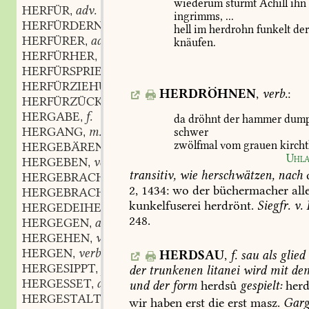
wiederum
stürmt
Achill
ihn
HERFÜR
adv.
,
ingrimms,
...
HERFÜRDERN
verb.
,
hell
im
herdrohn
funkelt
de
HERFÜRER
adv.
,
knäufen.
HERFÜRHER
adv.
,
HERFÜRSPRIESZUNG
f.
,
HERFÜRZIEHUNG
f.
,
HERDRÖHNEN
,
verb.
:
HERFÜRZÜCKUNG
f.
,
HERGABE
f.
,
da
dröhnt
der
hammer
dump
HERGANG
m.
schwer
,
zwölfmal
vom
grauen
kirch
HERGEBÄREN
verb.
,
Uhl
HERGEBEN
verb.
,
transitiv,
wie
herschwätzen,
nach
HERGEBRACHT
2,
1434:
wo
der
büchermacher
all
HERGEBRACHTERWEISE
kunkelfuserei
herdrönt.
Siegfr.
v.
HERGEDEIHEN
verb.
,
248.
HERGEGEN
adv.
,
HERGEHEN
verb.
,
HERGEN
verb.
HERDSAU
,
f.
sau
als
glied
,
HERGESIPPT
part.
der
trunkenen
litanei
wird
mit
de
,
HERGESSET
adv.
und
der
form
herdsû
gespielt:
herd
,
HERGESTALTEN
verb.
,
wir
haben
erst
die
erst
masz.
Garg