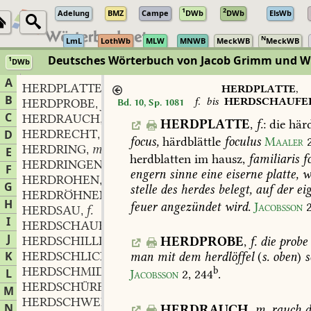
1
2
Adelung
BMZ
Campe
DWb
DWb
ElsWb
N
LmL
LothWb
MLW
MNWB
MeckWB
MeckWB
Deutsches Wörterbuch von Jacob Grimm und 
1
DWb
Berlin-Brandenburgische Akademie der Wissenschaften
·
Niedersächs
A
HERDPLATTE
f.
,
HERDPLATTE
,
B
f.
bis
HERDSCHAUFE
HERDPROBE
f.
Bd. 10, Sp. 1081
,
C
HERDRAUCH
m.
,
HERDPLATTE
,
f.
:
die
härd
HERDRECHT
n.
D
,
focus,
härdblättle
foculus
Maaler
HERDRING
m.
,
E
herdblatten
im
hausz,
familiaris
f
HERDRINGEN
verb.
,
F
engern
sinne
eine
eiserne
platte,
w
HERDROHEN
verb.
,
G
stelle
des
herdes
belegt,
auf
der
eig
HERDRÖHNEN
verb.
,
H
feuer
angezündet
wird.
Jacobsson
2
HERDSAU
f.
,
I
HERDSCHAUFEL
f.
,
J
HERDSCHILLING
m.
HERDPROBE
,
f.
die
probe
,
K
HERDSCHLICH
m.
man
mit
dem
herdlöffel
(
s.
oben
)
s
,
HERDSCHMID
m.
b
L
,
Jacobsson
2,
244
.
HERDSCHÜRER
m.
,
M
HERDSCHWELLE
f.
,
N
HERDRAUCH
,
m.
rauch
d