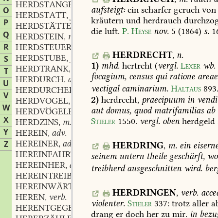
HERDSTANGE
f.
,
aufsteigt:
ein
scharfer
geruch
von
O
HERDSTATT
f.
,
kräutern
und
herdrauch
durchzo
P
HERDSTÄTTE
f.
,
die
luft.
P.
Heyse
nov.
5
(1864)
s.
1
Q
HERDSTEIN
m.
,
R
HERDSTEUER
f.
,
HERDRECHT
,
n.
HERDSTUBE
f.
S
,
1)
mhd.
hertreht
(
vergl.
Lexer
wb.
HERDTRANK
m.
,
T
focagium,
census
qui
ratione
areae
HERDURCH
adv.
,
U
vectigal
caminarium.
Haltaus
893
HERDURCHER
adv.
,
V
2)
herdrecht,
praecipuum
in
vendi
HERDVOGEL
m.
,
W
aut
domus,
quod
matrifamilias
ab
HERDVÖGELEIN
X
Stieler
1550
.
vergl.
oben
herdgeld
HERDZINS
m.
,
Y
HEREIN
adv.
,
HEREINER
adv.
Z
,
HERDRING
,
m.
ein
eisern
HEREINFAHRT
f.
,
seinem
untern
theile
geschärft,
wo
HEREINHER
adv.
,
treibherd
ausgeschnitten
wird.
ber
HEREINTREIBEARBEIT
f.
,
HEREINWÄRTS
adv.
,
HERDRINGEN
,
verb.
acce
HEREN
verb.
,
violenter.
Stieler
337
:
trotz
aller
a
HERENTGEGEN
adv.
,
drang
er
doch
her
zu
mir.
in
bezu