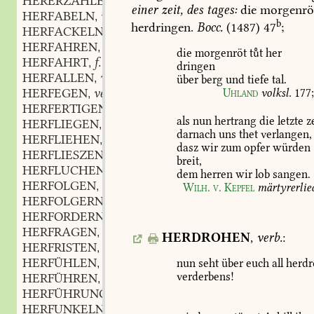
HERERZÄHLEN
verb.
,
einer
zeit,
des
tages:
die
morgenrö
HERFABELN
verb.
,
b
herdringen.
Bocc.
(1487)
47
;
HERFACKELN
verb.
,
HERFAHREN
verb.
,
die
morgenröt
tt
her
HERFAHRT
f.
,
dringen
HERFALLEN
verb.
,
über
berg
und
tiefe
tal.
HERFEGEN
verb.
Uhland
volksl.
177
,
HERFERTIGEN
verb.
,
als
nun
hertrang
die
letzte
ze
HERFLIEGEN
verb.
,
darnach
uns
thet
verlangen,
HERFLIEHEN
verb.
,
dasz
wir
zum
opfer
würden
HERFLIESZEN
verb.
,
breit,
HERFLUCHEN
verb.
,
dem
herren
wir
lob
sangen.
HERFOLGEN
verb.
,
Wilh.
v.
Kepfel
märtyrerlie
HERFOLGERN
verb.
,
HERFORDERN
verb.
,
HERFRAGEN
verb.
,
HERDROHEN
,
verb.
:
HERFRISTEN
verb.
,
HERFÜHLEN
verb.
nun
seht
über
euch
all
herdr
,
verderbens!
HERFÜHREN
verb.
,
HERFÜHRUNG
f.
,
HERFUNKELN
verb.
,