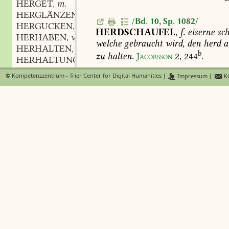
HERGET
m.
,
HERGLÄNZEN
verb.
,
/Bd. 10, Sp. 1082/
HERGUCKEN
verb.
,
HERDSCHAUFEL
,
f.
eiserne
sch
HERHABEN
verb.
,
welche
gebraucht
wird,
den
herd
a
HERHALTEN
verb.
,
b
zu
halten.
Jacobsson
2,
244
.
HERHALTUNG
f.
,
HERHANGEN
verb.
,
©
Kompetenzzentrum - Trier Center for Digital Humanities
|
Impressum
|
Ko
HERHÄNGEN
verb.
,
HERHAUEN
verb.
,
HERHEIM
adv.
,
HERHEIMEN
adv.
,
HERHELFEN
verb.
,
HERHINKEN
verb.
,
HERHOCH
adj.
,
HERHOCKEN
verb.
,
HERHOLEN
verb.
,
HERHOLPERN
verb.
,
HERHOLUNG
f.
,
HERHORCHEN
verb.
,
HERHÖREN
verb.
,
HERHÜPFEN
verb.
,