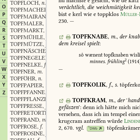
nu
machste
e
gesicht,
wie
de
katz
TOPFLOCH
n.
,
O
verächtlich,
die
weichmütigkeit
ke
TOPFMACHER
m.
,
bist
e
kerl
wie
e
toppklos
Müller-
P
TOPFMAIRAN
m.
,
230
.
—
Q
TOPFMALER
m.
,
R
TOPFMARKT
m.
,
TOPFKNABE
,
m.
,
der
knab
TOPFMÜHLE
f.
S
,
dem
kreisel
spielt
:
TOPFMÜTZE
f.
,
T
TOPFNÄSCHER
m.
,
U
sô
wænent
topfknaben
wîsl
TOPFNEGELEIN
n.
,
2
V
minnes.
frühling
(1914
TOPFNELKE
f.
,
W
—
TÖPFNER
m.
,
X
TOPFÖHR
n.
,
Y
TOPFKOLIK
,
f.
,
s.
töpferko
TOPFPAPIER
n.
,
TOPFPFANNE
f.
Z
,
TOPFPFLANZE
f.
,
TOPFKRAM
,
m.
,
der
'
hand
TOPFPRESSE
f.
,
gefäszen
':
denn
ich
hätte
mich
nic
TOPFRETORTE
f.
,
versehen,
dass
ich
im
tempel
eine
TOPFRAND
m.
,
krugcram
antreffen
würde
Linden
TOPFROSE
f.
,
2,
670
.
vgl.
töpfenkräme
1
DWb
TOPFROSINE
f.
,