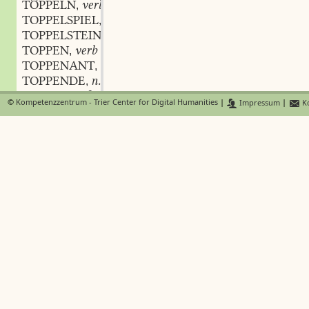
TÖPPELN
verb.
,
TOPPELSPIEL
n.
,
TOPPELSTEIN
m.
,
TOPPEN
verb
,
TOPPENANT
m.
,
TOPPENDE
n.
,
TOPPEREI
f.
,
©
Kompetenzzentrum - Trier Center for Digital Humanities
|
Impressum
|
Ko
TOPPERIG
adj.
,
TOPPERT
m.
,
TOPPFEUER
n.
,
TOPPFLAGGE
f.
,
TOPPGAST
m.
,
TOPPGEWICHT
n.
,
TOPPGRAS
n.
,
TOPPHAAR
n.
,
TOPPHENNE
f.
,
TOPPHOLT
n.
,
TOPPIEREN
verb.
,
TOPPIG
adj.
,
TOPPIG
adj.
,
TOPPICH
adj.
,