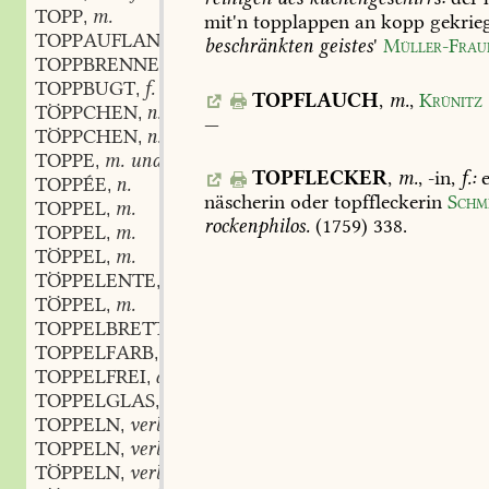
TOPP
m.
,
mit'n
topplappen
an
kopp
gekrie
TOPPAUFLANGER
m.
,
beschränkten
geistes
'
Müller-Frau
TOPPBRENNEN
subst. inf.
,
TOPPBUGT
f.
,
TOPFLAUCH
,
m.
,
Krünitz
TÖPPCHEN
n.
,
—
TÖPPCHEN
n.
,
TOPPE
m. und f.
,
TOPFLECKER
,
m.
,
-in,
f.:
e
TOPPÉE
n.
,
näscherin
oder
topffleckerin
Schm
TOPPEL
m.
,
rockenphilos.
(1759)
338
.
TOPPEL
m.
,
TÖPPEL
m.
,
TÖPPELENTE
f.
,
TÖPPEL
m.
,
TOPPELBRETT
n.
,
TOPPELFARB
adj.
,
TOPPELFREI
adj.
,
TOPPELGLAS
n.
,
TOPPELN
verb
,
TOPPELN
verb.
,
TÖPPELN
verb.
,