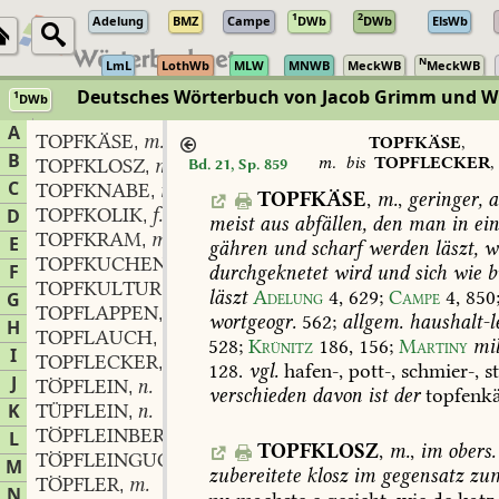
1
2
Adelung
BMZ
Campe
DWb
DWb
ElsWb
N
LmL
LothWb
MLW
MNWB
MeckWB
MeckWB
Deutsches Wörterbuch von Jacob Grimm und 
1
DWb
Berlin-Brandenburgische Akademie der Wissenschaften
·
Niedersächs
A
TOPFKÄSE
m.
,
TOPFKÄSE
,
B
m.
bis
TOPFLECKER
,
TOPFKLOSZ
m.
Bd. 21, Sp. 859
,
C
TOPFKNABE
m.
,
TOPFKÄSE
,
m.
,
geringer,
a
TOPFKOLIK
f.
D
,
meist
aus
abfällen,
den
man
in
ei
TOPFKRAM
m.
,
E
gähren
und
scharf
werden
läszt,
w
TOPFKUCHEN
m.
,
F
durchgeknetet
wird
und
sich
wie
b
TOPFKULTUR
f.
,
läszt
Adelung
4,
629
;
Campe
4,
850
G
TOPFLAPPEN
m.
,
wortgeogr.
562
;
allgem.
haushalt-l
H
TOPFLAUCH
m.
,
528;
Krünitz
186,
156
;
Martiny
mil
I
TOPFLECKER
m.
,
128
.
vgl.
hafen-,
pott-,
schmier-,
st
J
TÖPFLEIN
n.
,
verschieden
davon
ist
der
topfenkä
K
TÜPFLEIN
n.
,
TÖPFLEINBERG
m.
L
,
TOPFKLOSZ
,
m.
,
im
obers.
TÖPFLEINGUCKER
m.
,
M
zubereitete
klosz
im
gegensatz
zu
TÖPFLER
m.
,
N