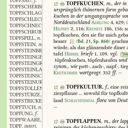
TOPFSAU
f.
,
TOPFKUCHEN
,
m.
,
der
in
TOPFSCHERBE
f.
,
ursprünglich
thönernen
form
geba
TOPFSCHLAGEN
n.
,
kuchen
in
der
umgangssprache
vo
TOPFSCHLECKER
m.
,
Norddeutschland
Adelung
4,
629
;
TOPFSCHNECKE
f.
,
Hilpert
2,
116
;
Krünitz
186,
156
;
s
TOPFSCHRUBBER
m.
,
topfkuchen,
den
sie
für
mich
geba
TOPFSPIEL
n.
,
besser
geschm
/Bd. 21, Sp. 860/
TOPFSTEIN
m.
,
würde,
als
das
glänzendste
diner
TOPFSTEINBRUCH
m.
,
tafel
Hebbel
briefe
1,
109
.
vgl.
1
DW
TOPFSTEINGEBIRGE
m.
,
töpfenkuchen
,
töpfenhaufen
und
TOPFSTEINGRUBE
f.
,
synon.,
wie
pott-,
asch-,
napf-,
tie
TOPFSTEINLAGER
n.
,
Kretschmer
wortgeogr.
352
ff.
—
TOPFSTEINSCHIEFER
m.
,
TOPFSTEINURNE
f.
,
TOPFKULTUR
,
f.
,
eine
rei
TOPFSTOLLEN
m.
,
zierpflanze
...
sowohl
für
topfkult
TOPFSTÜRZE
f.
,
land
Schlechtendal
flora
von
Deut
TOPFSTRICKER
m.
,
—
TOPFTUCH
n.
,
TOPFUNG
f.
,
TOPFWAARE
f.
,
TOPFLAPPEN
,
m.
,
der
lap
TOPP
interj.
,
reinigen
des
küchengeschirrs:
der