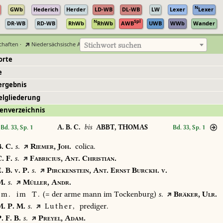
N
GWb
Hederich
Herder
LD-WB
DL-WB
LW
Lexer
Lexer
N
Spl
DR-WB
RD-WB
RhWb
RhWb
AWB
UWB
WWb
Wander
chaften
·
Niedersächsische Akademie der Wissenschaften zu Göttingen
Stichwort suchen
orte
e
ergebnis
elgliederung
enverzeichnis
A. B. C.
bis
ABBT, THOMAS
Bd. 33, Sp. 1
Bd. 33, Sp. 1
.
C.
s.
Riemer,
Joh.
colica.
.
F.
s.
Fabricius,
Ant.
Christian.
.
B.
v.
P.
s.
Pirckenstein,
Ant.
Ernst
Burckh.
v.
.
s.
Müller,
Andr.
m.
im
T.
(=
der
arme
mann
im
Tockenburg)
s.
Bräker,
Ulr.
.
P.
M.
s.
Luther,
prediger.
.
F.
B.
s.
Preyel,
Adam.