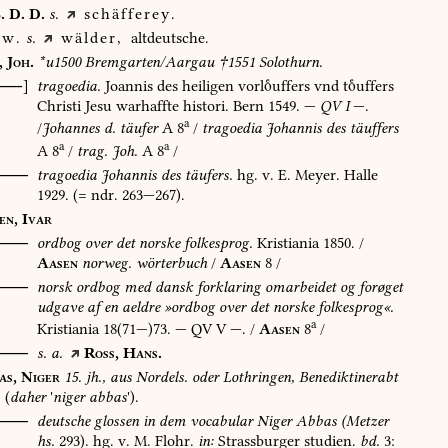
.
D.
D.
s.
schäfferey.
w.
s.
wälder,
altdeutsche.
,
Joh.
*u1500
Bremgarten/Aargau
†1551
Solothurn.
[⸺]
tragoedia.
Joannis
des
heiligen
vorluffers
vnd
tuffers
Christi
Jesu
warhaffte
histori.
Bern
1549
.
—
QV
I
—.
a
/
Johannes
d.
täufer
A
8
/
tragoedia
Johannis
des
täuffers
a
a
A
8
/
trag.
Joh.
A
8
/
⸺
tragoedia
Johannis
des
täufers.
hg.
v.
E.
Meyer.
Halle
1929
.
(=
ndr.
263—267).
en,
Ivar
⸺
ordbog
over
det
norske
folkesprog.
Kristiania
1850
.
/
Aasen
norweg.
wörterbuch
/
Aasen
8
/
O⸺
norsk
ordbog
med
dansk
forklaring
omarbeidet
og
forøget
udgave
af
en
aeldre
»ordbog
over
det
norske
folkesprog«.
a
Kristiania
18(71—)73.
—
QV
V
—.
/
Aasen
8
/
⸺
s.
a.
Ross,
Hans.
as,
Niger
15.
jh.,
aus
Nordels.
oder
Lothringen,
Benediktinerabt
(
daher
'
niger
abbas
').
⸺
deutsche
glossen
in
dem
vocabular
Niger
Abbas
(Metzer
hs.
293).
hg.
v.
M.
Flohr.
in:
Strassburger
studien.
bd.
3: