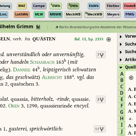
1
2
delung
BMZ
Campe
DWb
DWb
ElsWb
FiloSlov
FindeB
N
LmL
LothWb
MLW
MNWB
MeckWB
MeckWB
Meyers
PfWb
Wilhelm Grimm
Berlin-Brandenburgische Akademie der Wissens
Vorw
SELN
,
verb.
bis
QUÄSTEN
Bd. 13, Sp. 2331
Such
Such
d.
unverständlich
oder
unvernünftig,
7
Artik
b
oder
handeln
Schambach
163
(
mit
Quell
b
lig).
Danneil
44
,
leipzigerisch
schwatzen
A
a
g,
das
geschwätz
)
Albrecht
188
.
vgl.
das
B
ln
2,
quatschen
3.
C
A.
B
D
A.
C
lat.
quassia,
bitterholz,
-rinde,
quassie,
E
3
A.
E
02
.
Oken
3,
1290
,
quassienrinde
encycl.
F
A.
M
G
H
a.
I
A.
M
s
1,
gasterei,
sprichwörtlich:
11
J
A.
P