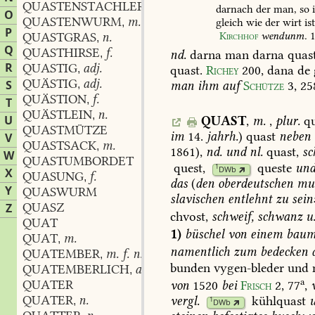
QUASTENSTACHLER
m.
,
darnach
der
man,
so
i
O
QUASTENWURM
m.
gleich
wie
der
wirt
ist
,
P
Kirchhof
wendunm.
1
QUASTGRAS
n.
,
Q
QUASTHIRSE
f.
,
nd.
darna
man
darna
quast
R
QUASTIG
adj.
,
quast.
Richey
200
,
dana
de
QUÄSTIG
adj.
S
,
man
ihm
auf
Schütze
3,
25
QUÄSTION
f.
,
T
QUÄSTLEIN
n.
,
U
QUAST
,
m.
,
plur.
qu
QUASTMÜTZE
im
14.
jahrh.
)
quast
neben
V
QUASTSACK
m.
,
1861),
nd.
und
nl.
quast,
sc
W
QUASTUMBORDET
quest
,
queste
un
1
DWb
X
QUASUNG
f.
,
das
(
den
oberdeutschen
mun
Y
QUASWURM
slavischen
entlehnt
zu
sein
QUASZ
Z
chvost,
schweif,
schwanz
u
QUAT
1)
büschel
von
einem
baum
QUAT
m.
,
namentlich
zum
bedecken
d
QUATEMBER
m. f. n.
,
bunden
vygen-bleder
und
QUATEMBERLICH
adj.
,
a
QUATER
von
1520
bei
Frisch
2,
77
,
QUATER
n.
vergl.
kühlquast
,
1
DWb