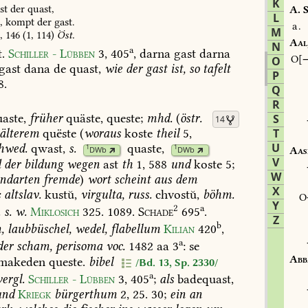
K
st
der
quast,
A.
S
L
,
kompt
der
gast.
a.
M
,
146
(1,
114)
Öst.
Aal
N
a
.
Schiller
-
Lübben
3,
405
,
darna
gast
darna
O
O
gast
dana
de
quast,
wie
der
gast
ist,
so
tafelt
P
8
.
Q
R
aste,
früher
quäste,
queste;
mhd.
(
östr.
S
14
älterem
quëste
(
woraus
koste
theil
5,
T
U
hwed.
qwast,
s.
quaste
,
1
1
Aas
DWb
DWb
V
d
der
bildung
wegen
ast
th
1,
588
und
koste
5;
W
darten
fremde
)
wort
scheint
aus
dem
X
:
altslav.
kustŭ,
virgulta,
russ.
chvostŭ,
böhm.
Y
2
a
.
s.
w.
Miklosich
325.
1089
.
Schade
695
.
Z
b
,
laubbüschel,
wedel,
flabellum
Kilian
420
,
a
er
scham,
perisoma
voc.
1482
aa
3
:
se
Abb
makeden
queste.
bibel
/Bd. 13, Sp. 2330/
a
vergl.
Schiller
-
Lübben
3,
405
;
als
badequast,
und
Kriegk
bürgerthum
2,
25.
30
;
ein
an