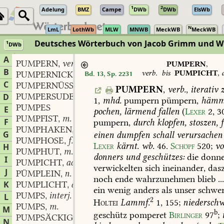
1
2
Adelung
BMZ
Campe
DWb
DWb
ElsWb
N
LmL
LothWb
MLW
MNWB
MeckWB
MeckWB
Deutsches Wörterbuch von Jacob Grimm und 
1
DWb
Berlin-Brandenburgische Akademie der Wissenschaften
·
Niedersächs
A
PUMPERN
verb.
,
PUMPERN
,
B
verb.
bis
PUMPICHT
,
PUMPERNICKEL
m.
Bd. 13, Sp. 2231
,
C
PUMPERNÜSSEL
PUMPERN
,
verb.
,
iterativ
z
PUMPERSUDEL
m.
D
,
1,
mhd.
pumpern
pümpern,
hämm
PUMPES
E
pochen,
lärmend
fallen
(
Lexer
2,
3
PUMPFIST
m.
,
F
pumpern,
durch
klopfen,
stoszen,
f
PUMPHAKEN
m.
,
G
einen
dumpfen
schall
verursachen
PUMPHOSE
f.
,
Lexer
kärnt.
wb.
46
.
Schöpf
520
;
v
H
PUMPHUT
m.
,
donners
und
geschützes:
die
donne
I
PUMPICHT
adj.
,
verwickelten
sich
ineinander,
das
J
PÜMPLEIN
n.
,
noch
ende
wahrzunehmen
blieb
..
K
PUMPLICHT
adj. und adv.
,
ein
wenig
anders
als
unser
schwer
PUMPS
interj.
L
,
2
Holtei
Lammf.
1,
155;
niederschw
PUMPS
m.
,
M
b
geschütz
pomperet
Birlinger
97
;
PUMPSÄCKIG
adj.
,
N