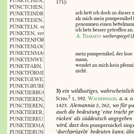
PÜNKTCHEN
n.
,
171
):
PÜNCTCHEN
n.
,
ach
hett
ich
doch
zu
dieser
z
PUNKTEINDRUCK
m.
,
als
mich
mein
pumpernikel
f
PUNKTEISEN
n.
,
genommen
einen
bettelman
PÜNKTELN
verb.
,
ich
hets
besser
getroffen
an.
PUNKTEN
verb.
,
A.
Tharaeus
weiberspiegel
(
PÜNKTENFÖRMIG
PUNKTENLOCH
PUNKTENMACHER
m.
,
mein
pumpernikel,
der
lose
PUNKTENWEISE
mann,
wendet
an
mich
kein
pfenni
PUNKTFARN
m.
,
nicht.
PUNKTFÖRMIG
adj.
,
PUNKTGEWEBE
n.
,
PUNKTGRUBE
f.
,
3)
ein
wildlustiges,
wahrscheinlich
PUNKTIERBUCH
n.
,
2
Schm.
1,
392.
Wackernagel
a.
a.
o.
PUNKTIEREN
verb.
,
1423
.
Alemannia
2,
262,
wo
für
pu
PUNCTIEREN
verb.
,
auch
die
bedeutung
'
eine
tracht
pr
PUNKTIERER
m.
,
rücken
'
als
süddeutsch
angegeben
PUNKTIERKUNST
n.
,
wird,
dasz
den
pumpernickel
sing
PUNKTIERMANIER
f.
,
'
durchprügeln
'
bedeuten
kann;
ähn
PUNKTIERUNG
f.
,