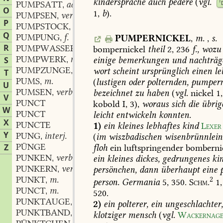
kindersprache
auch
pedere
(
vgl.
1
PUMPSATT
adj. und adv.
,
O
1,
b
).
PUMPSEN
verb.
,
P
PUMPSTOCK
m.
,
Q
PUMPUNG
f.
PUMPERNICKEL
,
m.
,
s.
,
R
PUMPWASSER
n.
bompernickel
theil
2,
236
f.,
wozu
,
PUMPWERK
n.
einige
bemerkungen
und
nachträg
S
,
PUMPZUNGE
f.
wort
scheint
ursprünglich
einen
le
,
T
PUMS
m.
(
lustigen
oder
polternden,
pumper
,
U
PUMSEN
verb.
bezeichnet
zu
haben
(
vgl.
nickel
1,
,
V
PUNCT
kobold
I,
3),
woraus
sich
die
übrig
W
PUNCT
leicht
entwickeln
konnten.
X
PUNCTE
1)
ein
kleines
lebhaftes
kind
Lexer
Y
PUNG
interj.
(
im
wiszbadischen
wisenbrünnlein
,
PÜNGE
Z
floh
ein
luftspringender
bomberni
PUNKEN
verb.
ein
kleines
dickes,
gedrungenes
ki
,
PUNKERN
verb.
persönchen,
dann
überhaupt
eine
p
,
PUNKT
m.
2
,
person.
Germania
5,
350.
Schm.
1,
PUNCT
m.
,
520
.
PUNKTAUGE
n.
,
2)
ein
polterer,
ein
ungeschlachter
PUNKTBAND
n.
,
klotziger
mensch
(
vgl.
Wackernage