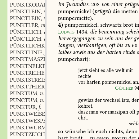
im
Jucundiss.
208
von
einer
prügel
PUNKTKORALLE
pumpernickel
(
prügel
)
die
metten
PÜNKTLEIN
n.
,
pumpermette).
PÜNCTLEIN
n.
,
4)
pumpernickel,
schwartz
brot
i
PÜNKTLER
m.
,
Ludwig
1434
.
die
benennung
schei
PÜNKTLICH
adj. und adv.
,
hervorgegangen
zu
sein
aus
der
ge
PÜNCTLICH
adj. und adv.
,
langen,
vierkantigen,
oft
bis
zu
60
PÜNKTLICHKEIT
f.
,
laibes
sowie
aus
der
harten
rinde
d
PUNKTLINIE
f.
,
pumperhart):
PUNKTMÄSZIG
PUNKTNELKE
f.
,
jetzt
sieht
es
alle
welt
mit
PUNKTREIHE
f.
,
rechte
PUNKTSTREIF
m.
,
vor
harten
pompernickel
an
PUNKTTHIERCHEN
n.
,
Günther
9
PUNKTUM
n.
,
PUNCTUM
n.
gewisz
der
wechsel
ists,
der
,
kehret,
PUNKTUR
f.
,
dasz
man
vor
marzipan
oft
p
PUNKTWEISE
adv.
,
ehrt.
PUNKTWESPE
f.
,
schle
PUNKTWURM
m.
,
so
wünsche
ich
euch
nichts,
denn
PUNKTZEICHEN
n.
,
hart
brodt
...
zu
essen,
worzu
der