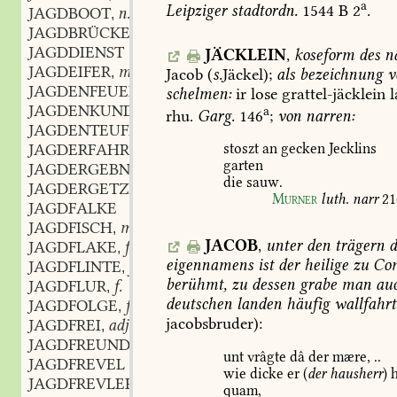
a
Leipziger
stadtordn.
1544
B
2
.
JAGDBOOT
n.
,
JAGDBRÜCKE
f.
,
JAGDDIENST
JÄCKLEIN
,
koseform
des
n
JAGDEIFER
m.
Jacob
(
s.
Jäckel);
als
bezeichnung
v
,
JAGDENFEUER
n.
schelmen:
ir
lose
grattel-jäcklein
l
,
JAGDENKUNDIG
adj.
a
,
rhu.
Garg.
146
;
von
narren:
JAGDENTEUFEL
m.
,
JAGDERFAHREN
part.
stoszt
an
gecken
Jecklins
,
garten
JAGDERGEBNIS
n.
,
die
sauw.
JAGDERGETZLICHKEIT
f.
,
Murner
luth.
narr
21
JAGDFALKE
JAGDFISCH
m.
,
JACOB
,
unter
den
trägern
d
JAGDFLAKE
f.
,
eigennamens
ist
der
heilige
zu
Com
JAGDFLINTE
f.
,
berühmt,
zu
dessen
grabe
man
au
JAGDFLUR
f.
,
deutschen
landen
häufig
wallfahrt
JAGDFOLGE
f.
,
jacobsbruder):
JAGDFREI
adj.
,
JAGDFREUND
unt
vrâgte
dâ
der
mære,
..
JAGDFREVEL
wie
dicke
er
(
der
hausherr
)
h
JAGDFREVLER
m.
,
quam,