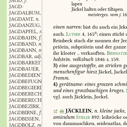
JAGD
f.
,
lapen
JAGD-
Jäckel
halten
oder
tiltapen.
JAGDALBUM
n.
,
meisterges.
vom
j.
1
JAGDAMT
n.
,
JAGDANZUG
m.
,
einen
narren:
bist
du
auch
ein
Jeke
JAGDAPFEL
m.
,
a
auch.
Luther
4,
165
;
einen
sticht
JAGDBAHN
f.
,
Reinbeck
stach
die
nonnen
der
Jec
JAGDBAND
n.
,
priörin,
subpriörin
und
der
ganze
JAGDBANN
m.
,
ihr
kloster
..
verkauften.
Biernatzk
JAGDBAR
adj.
,
holstein.
volksbuch
1846
s.
159.
JAGDBARKEIT
f.
,
3)
eine
ausgestopfte,
an
stricken
ge
JAGDBAUER
m.
,
menschenfigur
hiesz
Jäckel,
Jackel
JAGDBEDIENTER
m.
,
Fromm.
JAGDBEFUGNIS
f.
,
4)
gerätname:
eines
groszen
schmi
JAGDBEGIERDE
f.
,
und
eines
groszbauchigen
kruges.
JAGDBERECHTIGT
adj.
,
vgl.
auch
Jäcklein,
Jockel.
JAGDBERECHTIGUNG
f.
,
JAGDBEZIRK
m.
,
JÄCKLEIN
,
n.
kleine
jacke,
JAGDBIRNE
f.
,
amiculum
Stieler
892
:
leibröcke
o
JAGDBISSEN
m.
,
von
dammaschken,
seidenatlas,
d
JAGDBOLZ
m.
,