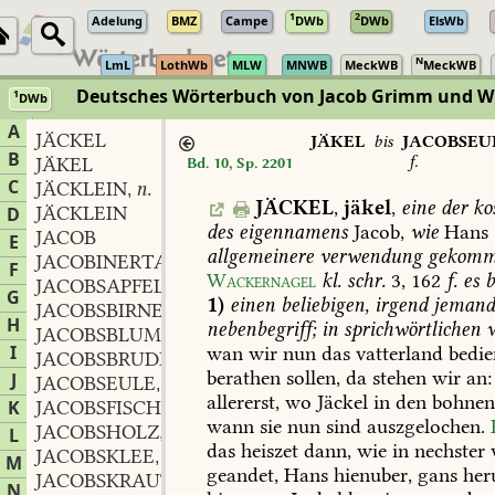
1
2
Adelung
BMZ
Campe
DWb
DWb
ElsWb
N
LmL
LothWb
MLW
MNWB
MeckWB
MeckWB
Deutsches Wörterbuch von Jacob Grimm und 
1
DWb
Berlin-Brandenburgische Akademie der Wissenschaften
·
Niedersächs
A
JÄCKEL
JÄKEL
bis
JACOBSEU
B
f.
JÄKEL
Bd. 10, Sp. 2201
C
JÄCKLEIN
n.
,
JÄCKEL
,
jäkel
,
eine
der
ko
JÄCKLEIN
D
des
eigennamens
Jacob,
wie
Hans
JACOB
E
allgemeinere
verwendung
gekomm
JACOBINERTAUBE
f.
,
F
Wackernagel
kl.
schr.
3,
162
f.
es
b
JACOBSAPFEL
m.
,
G
1)
einen
beliebigen,
irgend
jemand
JACOBSBIRNE
f.
,
H
nebenbegriff;
in
sprichwörtlichen
w
JACOBSBLUME
f.
,
I
wan
wir
nun
das
vatterland
bedie
JACOBSBRUDER
m.
,
berathen
sollen,
da
stehen
wir
an:
J
JACOBSEULE
f.
,
allererst,
wo
Jäckel
in
den
bohne
K
JACOBSFISCH
m.
,
wann
sie
nun
sind
auszgelochen.
JACOBSHOLZ
n.
L
,
das
heiszet
dann,
wie
in
nechster
JACOBSKLEE
m.
,
M
geandet,
Hans
hienuber,
gans
her
JACOBSKRAUT
n.
,
N