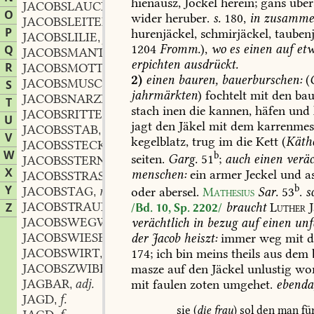
hienausz,
Jockel
herein;
gans
uber
JACOBSLAUCH
m.
,
O
wider
heruber.
s.
180,
in
zusammen
JACOBSLEITER
f.
,
P
hurenjäckel,
schmirjäckel,
taubenj
JACOBSLILIE
f.
,
1204
Fromm.
),
wo
es
einen
auf
etw
Q
JACOBSMANTEL
m.
,
erpichten
ausdrückt.
R
JACOBSMOTTE
f.
,
2)
einen
bauren,
bauerburschen:
(
JACOBSMUSCHEL
S
jahrmärkten
)
fochtelt
mit
den
bau
JACOBSNARZISSE
f.
,
T
stach
inen
die
kannen,
häfen
und
JACOBSRITTER
m.
,
U
jagt
den
Jäkel
mit
dem
karrenmes
JACOBSSTAB
m.
,
V
kegelblatz,
trug
im
die
Kett
(
Käth
JACOBSSTECKEN
m.
,
W
b
seiten.
Garg.
51
;
auch
einen
veräc
JACOBSSTERN
m.
,
X
menschen:
ein
armer
Jeckel
und
as
JACOBSSTRASZE
f.
,
b
Y
JACOBSTAG
m.
oder
abersel.
Mathesius
Sar.
53
.
s
,
JACOBSTRAUBE
f.
Z
braucht
Luther
J
,
/Bd. 10, Sp. 2202/
JACOBSWEGWEISER
m.
verächtlich
in
bezug
auf
einen
unf
,
JACOBSWIESE
f.
der
Jacob
heiszt:
immer
weg
mit
d
,
JACOBSWIRT
m.
174;
ich
bin
meins
theils
aus
dem
,
JACOBSZWIBEL
f.
masze
auf
den
Jäckel
unlustig
wor
,
JAGBAR
adj.
mit
faulen
zoten
umgehet.
ebenda
,
JAGD
f.
,
sie
(
die
frau
)
sol
den
man
fü