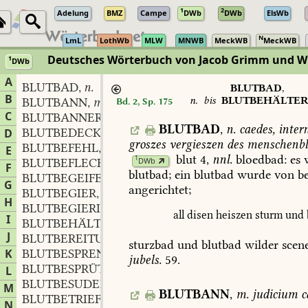
1
2
Adelung
BMZ
Campe
DWb
DWb
ElsWb
N
LmL
LothWb
MLW
MNWB
MeckWB
MeckWB
Deutsches Wörterbuch von Jacob Grimm und 
1
DWb
Berlin-Brandenburgische Akademie der Wissenschaften
·
Niedersächs
A
BLUTBAD
n.
,
BLUTBAD
,
B
n.
bis
BLUTBEHÄLTER
BLUTBANN
m.
Bd. 2, Sp. 175
,
C
BLUTBANNER
n.
,
BLUTBAD
,
n.
caedes,
intern
BLUTBEDECKT
D
groszes
vergieszen
des
menschenbl
BLUTBEFEHL
m.
,
E
blut
4,
nnl.
bloedbad:
es
1
DWb
BLUTBEFLECKT
F
blutbad;
ein
blutbad
wurde
von
be
BLUTBEGEIFERT
G
angerichtet;
BLUTBEGIER
f.
,
H
BLUTBEGIERIG
all
disen
heiszen
sturm
und
I
BLUTBEHÄLTER
m.
,
J
BLUTBEREITUNG
f.
,
sturzbad
und
blutbad
wilder
scen
K
BLUTBESPRENGT
jubels.
59
.
BLUTBESPRÜTZT
L
BLUTBESUDELT
M
BLUTBANN
,
m.
judicium
ca
BLUTBETRIEFT
N