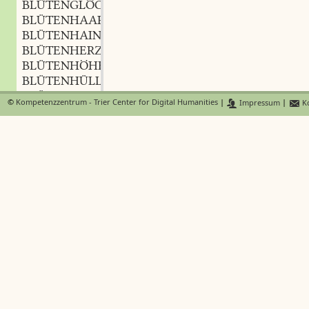
BLÜTENGLÖCKCHEN
n.
,
BLÜTENHAAR
n.
,
BLÜTENHAIN
BLÜTENHERZ
n.
,
BLÜTENHÖHE
f.
,
BLÜTENHÜLLE
f.
,
BLÜTENJAHRE
©
Kompetenzzentrum - Trier Center for Digital Humanities
|
Impressum
|
Ko
BLÜTENJUNG
BLÜTENKÄTZCHEN
n.
,
BLÜTENKELCH
m.
,
BLÜTENKNOSPE
f.
,
BLÜTENKRANZ
m.
,
BLÜTENLAST
f.
,
BLÜTENLAUB
n.
,
BLÜTENLEBEN
n.
,
BLÜTENLEER
BLÜTENLESE
f.
,
BLÜTENLOS
BLÜTENMEER
n.
,
BLÜTENMOND
m.
,
BLÜTENNEBEL
m.
,