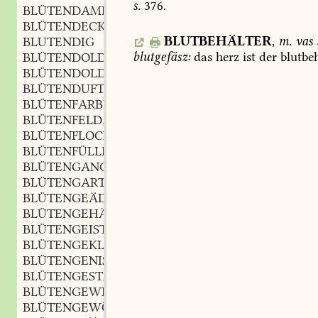
s.
376.
BLÜTENDAMPF
BLÜTENDECKE
f.
,
BLUTBEHÄLTER
,
m.
vas
BLUTENDIG
blutgefäsz:
das
herz
ist
der
blutbeh
BLÜTENDOLDE
f.
,
BLÜTENDOLDIG
BLÜTENDUFT
m.
,
BLÜTENFARBE
f.
,
BLÜTENFELD
n.
,
BLÜTENFLOCKE
f.
,
BLÜTENFÜLLE
f.
,
BLÜTENGANG
m.
,
BLÜTENGARTEN
m.
,
BLÜTENGEÄDER
n.
,
BLÜTENGEHÄNGE
n.
,
BLÜTENGEIST
m.
,
BLÜTENGEKLÜFT
n.
,
BLÜTENGENISTE
n.
,
BLÜTENGESTALT
f.
,
BLÜTENGEWIMMEL
n.
,
BLÜTENGEWÖLK
n.
,