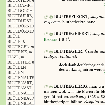
BLÜTCHEN
n.
,
BLUTDAMPF
m.
,
BLUTDOLCH
m.
,
BLUTDÜRRE
f.
,
BLUTBEFLECKT
,
sanguin
BLUTDURST
m.
,
respersus:
blutbefleckte
hand.
BLUTDÜRSTIG
BLUTDÜRSTIGKEIT
f.
,
BLUTBEGEIFERT
,
sangui
BLÜTE
a
Brockes
1
B
4
.
BLÜTE
f.
,
BLUTEGEL
m.
,
BLUTBEGIER
,
f.
caedis
am
BLUTEISZ
m.
,
blutgier,
blutdurst:
EISZE
m.
,
BLUTEITER
m.
,
doch
dank
der
blutbegier
de
BLÜTELN
des
werkzeug
mir
zu
werde
BLUTEN
BLÜTENALTER
n.
,
BLÜTENART
f.
,
BLUTBEGIERIG
:
man
wis
BLÜTENAST
m.
,
maszen
wol,
was
die
löwen
für
bl
BLÜTENATHEM
m.
,
gemüt
hatten.
eselkönig
1625
s.
52
BLÜTENBAUM
m.
,
blutbegierigen
hähne.
Pasquini
sta
BLÜTENBLATT
n.
,