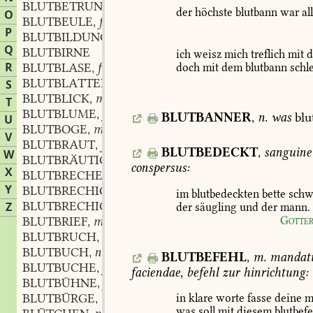
BLUTBETRUNKEN
der
höchste
blutbann
war
al
O
BLUTBEULE
f.
,
P
BLUTBILDUNG
f.
,
Q
BLUTBIRNE
ich
weisz
mich
treflich
mit
d
R
BLUTBLASE
f.
doch
mit
dem
blutbann
schl
,
BLUTBLATTER
f.
S
,
BLUTBLICK
m.
,
T
BLUTBLUME
f.
,
BLUTBANNER
,
n.
was
blu
U
BLUTBOGE
m.
,
V
BLUTBRAUT
f.
,
BLUTBEDECKT
,
sanguine
W
BLUTBRÄUTIGAM
m.
,
conspersus:
X
BLUTBRECHEN
n.
,
Y
BLUTBRECHIG
im
blutbedeckten
bette
sch
BLUTBRECHIGKEIT
f.
Z
der
säugling
und
der
mann.
,
Gotte
BLUTBRIEF
m.
,
BLUTBRUCH
m.
,
BLUTBUCH
n.
,
BLUTBEFEHL
,
m.
manda
BLUTBUCHE
f.
,
faciendae,
befehl
zur
hinrichtung:
BLUTBÜHNE
f.
,
BLUTBÜRGE
m.
in
klare
worte
fasse
deine
m
,
was
soll
mit
diesem
blutbefe