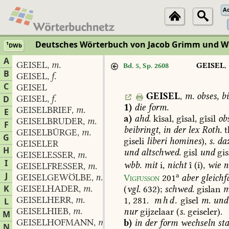
A
Deutsches Wörterbuch von Jacob Grimm und 
1
DWb
A
GEISEL
m.
,
GEISEL
,
Bd. 5, Sp. 2608
B
GEISEL
f.
,
C
GEISEL
GEISEL
,
m.
obses,
bü
GEISEL
f.
D
,
1)
die
form.
GEISELBRIEF
m.
,
E
a)
ahd.
kîsal,
gîsal,
gîsil
ob
GEISELBRUDER
m.
,
F
beibringt,
in
der
lex
Roth.
t
GEISELBÜRGE
m.
,
G
giseli
liberi
homines
),
s.
da
GEISELER
H
und
altschwed.
gisl
und
gis
GEISELESSER
m.
,
I
wbb.
mit
i,
nicht
î
(í),
wie
n
GEISELFRESSER
m.
,
J
a
GEISELGEWÖLBE
n.
Vigfusson
201
aber
gleichfa
,
K
GEISELHADER
m.
(
vgl.
632);
schwed.
gislan
m
,
GEISELHERR
m.
1,
281
.
mhd.
gîsel
m.
und
L
,
GEISELHIEB
m.
nur
gijzelaar
(
s.
geiseler).
,
M
GEISELHOFMANN
m.
b)
in
der
form
wechseln
sta
,
N