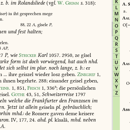
K
z.
b.
im
Rolandsliede
(
vgl.
W.
Grimm
s.
318
):
A.
S
L
a.
M
ser
)
iu
iht
gesprechen
mege
Aal
n.
N
88,
22
A,
gîsele
P,
O
O
men
und
fest
halten;
P
Q
elen.
R
8
AP,
S
7
P,
wie
Stricker
Karl
1057.
2950
,
ze
gîsel
T
arke
form
ist
doch
vorwiegend,
hat
auch
nhd.
U
Aas
et
sich
selbst
im
plur.
noch
lange,
z.
b.:
er
V
n
...
ihre
geiszel
wieder
losz
geben.
Zinkgref
1,
W
n
ihnen
begehrte.
288;
einander
geisel
geben,
X
Y
a
teinb.
1,
851
,
Frisch
1,
336
;
die
persönlichen
Z
isel.
Göthe
43,
51
,
Schweizerreise
1797
eln
welche
die
Frankfurter
den
Franzosen
im
n.
Jetzt
ist
allein
geiseln
pl.
gebräuchlich;
Abb
rhin
mhd.:
de
Romere
gaven
deme
keisere
ron.
IV,
177,
24.
ahd.
pl.
kîsalâ,
mhd.
neben
A.