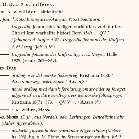
.
D.
D.
s.
schäfferey.
w.
s.
wälder,
altdeutsche.
,
Joh.
*u1500
Bremgarten/Aargau
†1551
Solothurn.
[⸺]
tragoedia.
Joannis
des
heiligen
vorluffers
vnd
tuffers
Christi
Jesu
warhaffte
histori.
Bern
1549
.
—
QV
I
—.
a
/
Johannes
d.
täufer
A
8
/
tragoedia
Johannis
des
täuffers
a
a
A
8
/
trag.
Joh.
A
8
/
⸺
tragoedia
Johannis
des
täufers.
hg.
v.
E.
Meyer.
Halle
1929
.
(=
ndr.
263—267).
en,
Ivar
⸺
ordbog
over
det
norske
folkesprog.
Kristiania
1850
.
/
Aasen
norweg.
wörterbuch
/
Aasen
8
/
O⸺
norsk
ordbog
med
dansk
forklaring
omarbeidet
og
forøget
udgave
af
en
aeldre
»ordbog
over
det
norske
folkesprog«.
a
Kristiania
18(71—)73.
—
QV
V
—.
/
Aasen
8
/
⸺
s.
a.
Ross,
Hans.
as,
Niger
15.
jh.,
aus
Nordels.
oder
Lothringen,
Benediktinerabt
(
daher
'
niger
abbas
').
⸺
deutsche
glossen
in
dem
vocabular
Niger
Abbas
(Metzer
hs.
293).
hg.
v.
M.
Flohr.
in:
Strassburger
studien.
bd.
3: