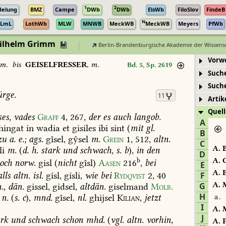
1
2
delung
BMZ
Campe
DWb
DWb
ElsWb
FiloSlov
FindeB
N
LmL
LothWb
MLW
MNWB
MeckWB
MeckWB
Meyers
PfWb
Wilhelm Grimm
Berlin-Brandenburgische Akademie der Wissens
Vorw
m.
bis
GEISELFRESSER
,
m.
Bd. 5, Sp. 2619
Such
Such
rge.
11
Artik
Quell
ses,
vades
Graff
4,
267
,
der
es
auch
langob.
A
hingat
in
wadia
et
gisiles
ibi
sint
(
mit
gl.
B
zu
a.
e.;
ags.
gîsel,
gŷsel
m.
Grein
1,
512
,
altn.
C
A.
B
li
m.
(
d.
h.
stark
und
schwach,
s.
b
),
in
den
D
b
A.
C
och
norw.
gisl
(
nicht
gîsl)
Aasen
216
,
bei
E
A.
E
lls
altn.
isl.
gísl,
gísli,
wie
bei
Rydqvist
2,
40
F
A.
M
G
.,
dän.
gissel,
gidsel,
altdän.
giselmand
Molb.
H
n.
(
s.
c
),
mnd.
gîsel,
nl.
ghijsel
Kilian,
jetzt
a.
I
A.
M
J
rk
und
schwach
schon
mhd.
(
vgl.
altn.
vorhin,
A.
P