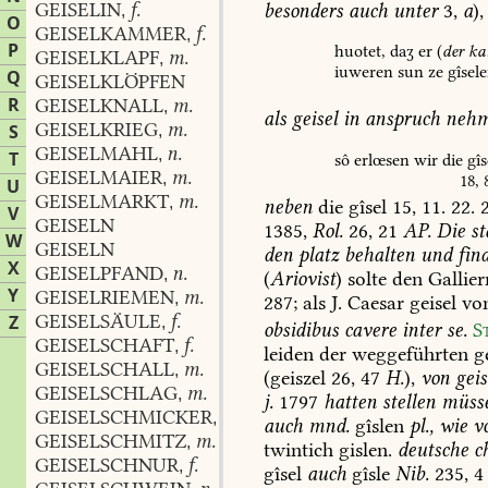
GEISELIN
f.
besonders
auch
unter
3,
a
),
,
O
GEISELKAMMER
f.
,
P
huotet,
daʒ
er
(
der
kai
GEISELKLAPF
m.
,
iuweren
sun
ze
gîsele
Q
GEISELKLÖPFEN
R
GEISELKNALL
m.
,
als
geisel
in
anspruch
neh
GEISELKRIEG
m.
S
,
GEISELMAHL
n.
,
T
sô
erlœsen
wir
die
gîs
GEISELMAIER
m.
,
18,
U
GEISELMARKT
m.
,
neben
die
gîsel
15,
11.
22.
2
V
GEISELN
1385,
Rol.
26,
21
AP.
Die
st
W
GEISELN
den
platz
behalten
und
find
X
GEISELPFAND
n.
,
(
Ariovist
)
solte
den
Gallier
Y
GEISELRIEMEN
m.
,
287
;
als
J.
Caesar
geisel
vo
GEISELSÄULE
f.
Z
,
obsidibus
cavere
inter
se.
S
GEISELSCHAFT
f.
,
leiden
der
weggeführten
ge
GEISELSCHALL
m.
,
(geiszel
26,
47
H.
),
von
geis
GEISELSCHLAG
m.
,
j.
1797
hatten
stellen
müsse
GEISELSCHMICKER
m.
,
auch
mnd.
gîslen
pl.,
wie
vo
GEISELSCHMITZ
m.
,
twintich
gislen.
deutsche
ch
GEISELSCHNUR
f.
,
gîsel
auch
gîsle
Nib.
235,
4