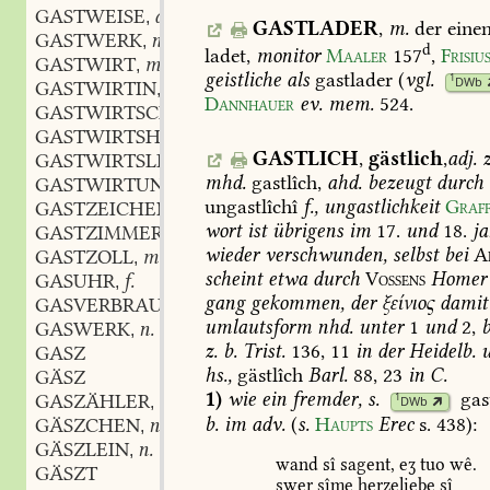
GASTWEISE
adv.
,
GASTLADER
,
m.
der
eine
GASTWERK
n.
,
d
ladet,
monitor
Maaler
157
,
Frisiu
GASTWIRT
m.
,
geistliche
als
gastlader
(
vgl.
1
DWb
GASTWIRTIN
f.
,
Dannhauer
ev.
mem.
524
.
GASTWIRTSCHAFT
f.
,
GASTWIRTSHAUS
n.
,
GASTLICH
,
gästlich
,
adj.
GASTWIRTSLEBEN
n.
,
mhd.
gastlîch,
ahd.
bezeugt
durch
GASTWIRTUNG
f.
,
ungastlîchî
f.,
ungastlichkeit
Graf
GASTZEICHEN
n.
,
wort
ist
übrigens
im
17.
und
18.
ja
GASTZIMMER
n.
,
wieder
verschwunden,
selbst
bei
A
GASTZOLL
m.
,
scheint
etwa
durch
Vossens
Homer
GASUHR
f.
,
gang
gekommen,
der
ξείνιος
damit
GASVERBRAUCH
m.
,
umlautsform
nhd.
unter
1
und
2,
b
GASWERK
n.
,
z.
b.
Trist.
136,
11
in
der
Heidelb.
u
GASZ
hs.,
gästlîch
Barl.
88,
23
in
C.
GÄSZ
1)
wie
ein
fremder,
s.
gas
GASZÄHLER
m.
1
,
DWb
b.
im
adv.
(
s.
Haupts
Erec
s.
438
):
GÄSZCHEN
n.
,
GÄSZLEIN
n.
,
wand
sî
sagent,
eʒ
tuo
wê.
GÄSZT
swer
sîme
herzeliebe
sî