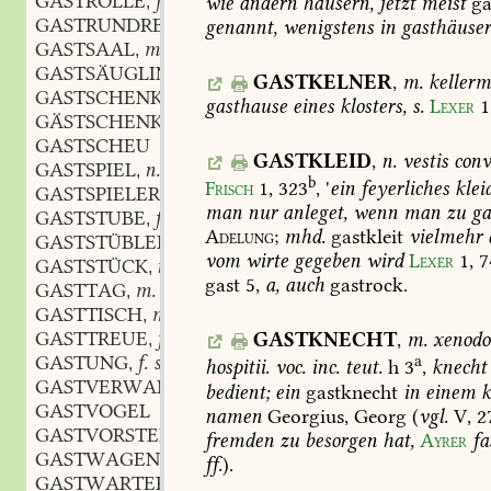
GASTROLLE
f.
wie
andern
häusern,
jetzt
meist
ga
,
GASTRUNDREISE
f.
genannt,
wenigstens
in
gasthäuser
,
GASTSAAL
m.
,
GASTSÄUGLING
m.
,
GASTKELNER
,
m.
kellerm
GASTSCHENKE
f.
,
gasthause
eines
klosters,
s.
Lexer
1
GÄSTSCHENKLIN
n.
,
GASTSCHEU
GASTKLEID
,
n.
vestis
conv
GASTSPIEL
n.
,
b
Frisch
1,
323
,
'
ein
feyerliches
kleid
GASTSPIELER
m.
,
man
nur
anleget,
wenn
man
zu
ga
GASTSTUBE
f.
,
Adelung
;
mhd.
gastkleit
vielmehr
GASTSTÜBLEIN
n.
,
vom
wirte
gegeben
wird
Lexer
1,
7
GASTSTÜCK
n.
,
gast
5,
a,
auch
gastrock.
GASTTAG
m.
,
GASTTISCH
m.
,
GASTTREUE
f.
GASTKNECHT
,
m.
xenodo
,
GASTUNG
f. subst.
a
,
hospitii.
voc.
inc.
teut.
h
3
,
knecht
GASTVERWANDT
bedient;
ein
gastknecht
in
einem
k
GASTVOGEL
namen
Georgius,
Georg
(
vgl.
V,
2
GASTVORSTELLUNG
f.
,
fremden
zu
besorgen
hat,
Ayrer
fa
GASTWAGEN
m.
,
ff.
).
GASTWARTER
m.
,