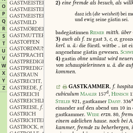
GASTMEISTER
m.
2)
eine
fremde
als
besuch,
als
will
,
O
GASTMEISTEREI
f.
,
P
dasz
ich
(
die
weisheit
)
bei
me
GASTMEISTERIN
f.
,
und
ewig
seine
gästin
sei.
Q
GASTMILD
R
GASTMÖRDER
m.
,
badegästinnen
Riemer
mitth.
über
GASTMUTTER
f.
S
,
3)
auch
als
f.
zu
gast
3,
c,
α
,
grosz
GASTOFFEN
T
kerl.
u.
ä.:
die
fürstl.
wittbe
..
ist
ei
GASTORDNUNG
f.
,
U
angenehme
gästin
gewesen.
Schwe
GASTPRACHT
m.
,
V
4)
gastin
ohne
umlaut
wird
neuer
GASTPREDIGER
m.
,
von
schauspielerinnen
u.
ä.
die
au
W
GASTPREDIGT
f.
,
kommen.
X
GASTRAUN
Y
GASTRECHT
n.
,
GASTKAMMER
,
f.
hospita
GASTREDE
f.
Z
,
d
cubiculum
Maaler
157
,
Henisch
1
GASTREICH
GASTREICHLICH
Stieler
921
,
gastkamer
Dasyp.
336
GASTREISE
f.
einander
auf
den
abend
um
10
in
,
GASTRICH
gastkammer.
Weise
erzn.
80
,
frem
GASTRICHTER
m.
einem
adelichen
hause.
noch
bei
A
,
GASTROCK
m.
kammer,
fremde
zu
beherbergen,
i
,