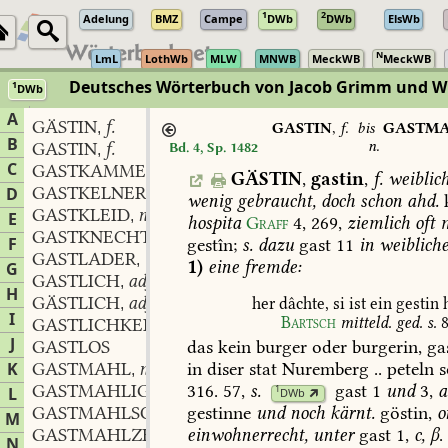
1
2
Adelung
BMZ
Campe
DWb
DWb
ElsWb
N
LmL
LothWb
MLW
MNWB
MeckWB
MeckWB
Deutsches Wörterbuch von Jacob Grimm und 
1
DWb
Berlin-Brandenburgische Akademie der Wissenschaften
·
Niedersächs
A
GÄSTIN
f.
,
GASTIN
,
f.
bis
GASTM
B
n.
GASTIN
f.
Bd. 4, Sp. 1482
,
C
GASTKAMMER
f.
,
GÄSTIN
,
gastin
,
f.
weiblic
GASTKELNER
m.
D
,
wenig
gebraucht,
doch
schon
ahd.
k
GASTKLEID
n.
,
E
hospita
Graff
4,
269
,
ziemlich
oft
m
GASTKNECHT
m.
,
F
gestîn;
s.
dazu
gast
11
in
weiblich
GASTLADER
m.
,
1)
eine
fremde:
G
GASTLICH
adj.
,
H
GÄSTLICH
adj.
her
dâchte,
si
ist
ein
gestin
h
,
I
Bartsch
mitteld.
ged.
s.
GASTLICHKEIT
f. subst.
,
J
das
kein
burger
oder
burgerin,
ga
GASTLOS
in
diser
stat
Nuremberg
..
peteln
s
K
GASTMAHL
n.
,
316.
57,
s.
gast
1
und
3,
a
GASTMAHLIG
adj.
1
L
,
DWb
GASTMAHLSOPFER
n.
gestinne
und
noch
kärnt.
göstin,
o
,
M
GASTMAHLZEIT
einwohnerrecht,
unter
gast
1,
c,
β
.
N