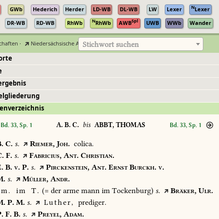
N
GWb
Hederich
Herder
LD-WB
DL-WB
LW
Lexer
Lexer
N
Spl
DR-WB
RD-WB
RhWb
RhWb
AWB
UWB
WWb
Wander
chaften
·
Niedersächsische Akademie der Wissenschaften zu Göttingen
Stichwort suchen
orte
e
ergebnis
elgliederung
enverzeichnis
A. B. C.
bis
ABBT, THOMAS
Bd. 33, Sp. 1
Bd. 33, Sp. 1
.
C.
s.
Riemer,
Joh.
colica.
.
F.
s.
Fabricius,
Ant.
Christian.
.
B.
v.
P.
s.
Pirckenstein,
Ant.
Ernst
Burckh.
v.
.
s.
Müller,
Andr.
m.
im
T.
(=
der
arme
mann
im
Tockenburg)
s.
Bräker,
Ulr.
.
P.
M.
s.
Luther,
prediger.
.
F.
B.
s.
Preyel,
Adam.