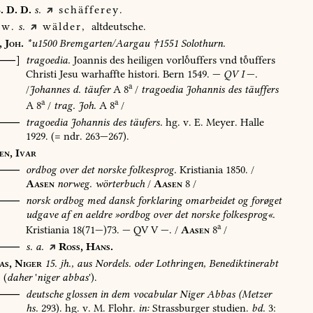
.
D.
D.
s.
schäfferey.
w.
s.
wälder,
altdeutsche.
,
Joh.
*u1500
Bremgarten/Aargau
†1551
Solothurn.
[⸺]
tragoedia.
Joannis
des
heiligen
vorluffers
vnd
tuffers
Christi
Jesu
warhaffte
histori.
Bern
1549
.
—
QV
I
—.
a
/
Johannes
d.
täufer
A
8
/
tragoedia
Johannis
des
täuffers
a
a
A
8
/
trag.
Joh.
A
8
/
⸺
tragoedia
Johannis
des
täufers.
hg.
v.
E.
Meyer.
Halle
1929
.
(=
ndr.
263—267).
en,
Ivar
⸺
ordbog
over
det
norske
folkesprog.
Kristiania
1850
.
/
Aasen
norweg.
wörterbuch
/
Aasen
8
/
O⸺
norsk
ordbog
med
dansk
forklaring
omarbeidet
og
forøget
udgave
af
en
aeldre
»ordbog
over
det
norske
folkesprog«.
a
Kristiania
18(71—)73.
—
QV
V
—.
/
Aasen
8
/
⸺
s.
a.
Ross,
Hans.
as,
Niger
15.
jh.,
aus
Nordels.
oder
Lothringen,
Benediktinerabt
(
daher
'
niger
abbas
').
⸺
deutsche
glossen
in
dem
vocabular
Niger
Abbas
(Metzer
hs.
293).
hg.
v.
M.
Flohr.
in:
Strassburger
studien.
bd.
3: