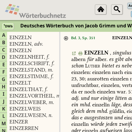
A
Deutsches Wörterbuch von Jacob Grimm und 
1
DWb
A
EINZELN
EINZEL
Bd. 3, Sp. 351
B
EINZELN
adv.
,
C
EINZELN
EINZELN
,
singulus
EINZELNHEIT
f.
D
,
albern
für
alber.
es
gibt
abe
EINZELSCHRIFT
f.
,
E
schon
Luther
bietet
es
nebe
EINZELSTAND
m.
,
F
einzelen:
einzelen
nach
ein
EINZELSTIMME
f.
,
23,
30
;
ausrotten
einzelen
n
G
EINZELT
unfruchtbar,
einzelen,
vert
H
EINZELTHAT
f.
,
da
er
noch
einzelen
war.
5
I
EINZELVORTHEIL
m.
,
adj.
und
nur
einige
litten
a
J
EINZELWEBER
m.
,
ein
mhd.
einzelîn
läge,
des
K
EINZELWEIS
gleich
dem
mhd.
güldîn,
ei
EINZELWESEN
n.
L
,
das
e
ausgestoszen
und
ein
EINZER
M
einzelîn
würde
jeden
zweif
EINZERREN
oder
einzeln
aufweisen
lass
N