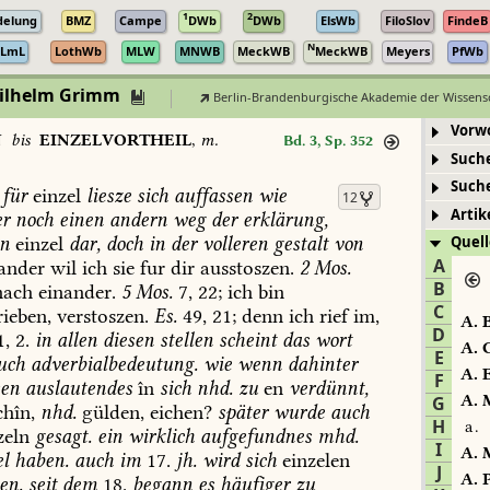
1
2
delung
BMZ
Campe
DWb
DWb
ElsWb
FiloSlov
FindeB
N
LmL
LothWb
MLW
MNWB
MeckWB
MeckWB
Meyers
PfWb
Wilhelm Grimm
Berlin-Brandenburgische Akademie der Wissens
Vorw
N
bis
EINZELVORTHEIL
,
m.
Bd. 3, Sp. 352
Such
Such
für
einzel
liesze
sich
auffassen
wie
12
Artik
r
noch
einen
andern
weg
der
erklärung,
n
einzel
dar,
doch
in
der
volleren
gestalt
von
Quell
A
ander
wil
ich
sie
fur
dir
ausstoszen.
2
Mos.
B
ach
einander.
5
Mos.
7,
22
;
ich
bin
C
rieben,
verstoszen.
Es.
49,
21
;
denn
ich
rief
im,
A.
B
D
1,
2.
in
allen
diesen
stellen
scheint
das
wort
A.
C
E
uch
adverbialbedeutung.
wie
wenn
dahinter
A.
E
F
sen
auslautendes
în
sich
nhd.
zu
en
verdünnt,
A.
M
G
chîn,
nhd.
gülden,
eichen?
später
wurde
auch
H
a.
zeln
gesagt.
ein
wirklich
aufgefundnes
mhd.
I
A.
M
el
haben.
auch
im
17.
jh.
wird
sich
einzelen
J
A.
P
en.
seit
dem
18.
begann
es
häufiger
zu