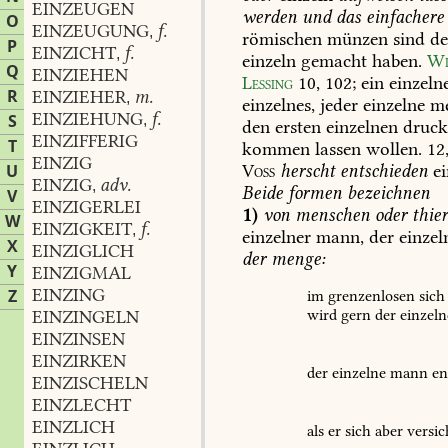
EINZEUGEN
werden
und
das
einfachere
O
EINZEUGUNG
f.
,
römischen
münzen
sind
de
P
EINZICHT
f.
,
einzeln
gemacht
haben.
Wi
Q
EINZIEHEN
Lessing
10,
102
;
ein
einzeln
R
EINZIEHER
m.
,
einzelnes,
jeder
einzelne
me
EINZIEHUNG
f.
S
,
den
ersten
einzelnen
druck
EINZIFFERIG
T
kommen
lassen
wollen.
12
EINZIG
Voss
herscht
entschieden
ei
U
EINZIG
adv.
,
Beide
formen
bezeichnen
V
EINZIGERLEI
1)
von
menschen
oder
thie
W
EINZIGKEIT
f.
,
einzelner
mann,
der
einzel
X
EINZIGLICH
der
menge:
Y
EINZIGMAL
EINZING
Z
im
grenzenlosen
sich
wird
gern
der
einzeln
EINZINGELN
EINZINSEN
EINZIRKEN
der
einzelne
mann
en
EINZISCHELN
EINZLECHT
EINZLICH
als
er
sich
aber
versic