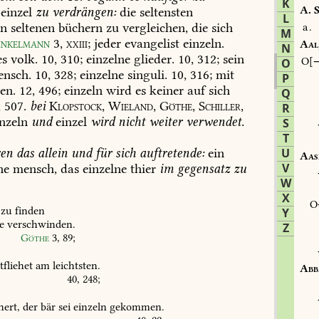
K
A.
S
einzel
zu
verdrängen:
die
seltensten
L
n
seltenen
büchern
zu
vergleichen,
die
sich
a.
M
nkelmann
3,
xxiii;
jeder
evangelist
einzeln.
Aal
N
es
volk.
10,
310;
einzelne
glieder.
10,
312;
sein
O
O
nsch.
10,
328;
einzelne
singuli.
10,
316;
mit
P
en.
12,
496;
einzeln
wird
es
keiner
auf
sich
Q
,
507.
bei
Klopstock,
Wieland,
Göthe,
Schiller,
R
nzeln
und
einzel
wird
nicht
weiter
verwendet.
S
T
ren
das
allein
und
für
sich
auftretende:
ein
U
Aas
V
ne
mensch,
das
einzelne
thier
im
gegensatz
zu
W
X
zu
finden
Y
e
verschwinden.
Z
Göthe
3,
89
;
tfliehet
am
leichtsten.
Abb
40,
248
;
hert,
der
bär
sei
einzeln
gekommen.