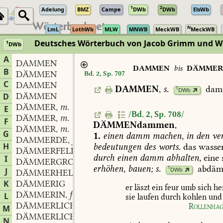
1
2
Adelung
BMZ
Campe
DWb
DWb
ElsWb
N
LmL
LothWb
MLW
MNWB
MeckWB
MeckWB
Deutsches Wörterbuch von Jacob Grimm und 
1
DWb
Berlin-Brandenburgische Akademie der Wissenschaften
·
Niedersächs
A
DAMMEN
DAMMEN
bis
DÄMMER
B
DÄMMEN
Bd. 2, Sp. 707
C
DAMMEN
DAMMEN
,
s.
dam
1
DWb
DÄMMEN
D
DÄMMER
m.
,
E
/Bd. 2, Sp. 708/
DÄMMER
m.
,
F
DÄMMEN
dammen
,
DÄMMER
m.
,
G
1.
einen
damm
machen,
in
den
ver
DAMMERDE
f.
,
H
bedeutungen
des
worts.
das
wasse
DÄMMERFELD
n.
,
durch
einen
damm
abhalten,
eine
I
DÄMMERGROTTE
f.
,
erhöhen,
bauen;
s.
abdä
1
J
DWb
DÄMMERHELL
K
DÄMMERIG
er
läszt
ein
feur
umb
sich
he
DÄMMERIN
f.
L
,
sie
laufen
durch
kohlen
und
DÄMMERLICH
Rollenha
M
DÄMMERLICHT
n.
,
N