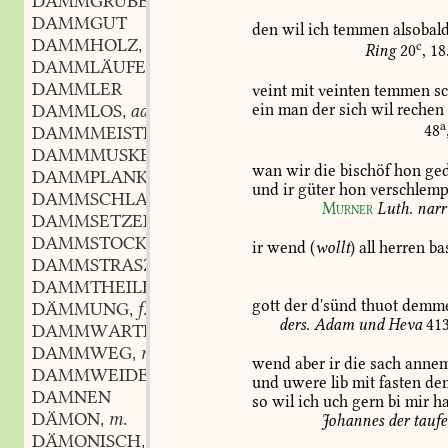
DAMMGRUBE
f.
,
DAMMGUT
den
wil
ich
temmen
alsobal
DAMMHOLZ
n.
,
c
Ring
20
,
18
DAMMLÄUFER
m.
,
DAMMLER
veint
mit
veinten
temmen
sc
ein
man
der
sich
wil
rechen
DAMMLOS
adj.
,
a
48
DAMMMEISTER
m.
,
DAMMMUSKEL
f.
,
wan
wir
die
bischöf
hon
ge
DAMMPLANKE
f.
,
und
ir
güter
hon
verschlemp
DAMMSCHLAGADER
f.
,
Murner
Luth.
narr
DAMMSETZER
m.
,
DAMMSTOCK
m.
,
ir
wend
(
wollt
)
all
herren
ba
DAMMSTRASZE
f.
,
DAMMTHEILER
m.
,
gott
der
d'sünd
thuot
demm
DÄMMUNG
f.
,
ders.
Adam
und
Heva
41
DAMMWARTE
f.
,
DAMMWEG
m.
,
wend
aber
ir
die
sach
anne
DAMMWEIDE
f.
,
und
uwere
lib
mit
fasten
de
DAMNEN
so
wil
ich
uch
gern
bi
mir
h
DÄMON
m.
,
Johannes
der
taufe
DÄMONISCH
adj. und adv.
,