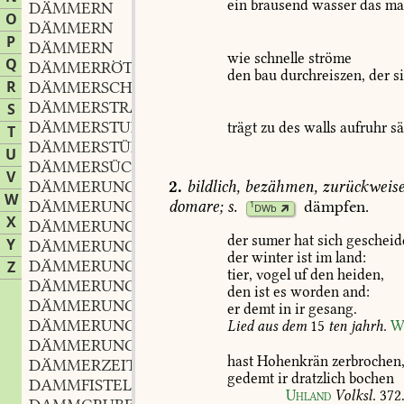
ein
brausend
wasser
das
ma
DÄMMERN
O
DÄMMERN
P
DÄMMERN
wie
schnelle
ströme
Q
DÄMMERRÖTHE
f.
,
den
bau
durchreiszen,
der
s
R
DÄMMERSCHEIN
n.
,
DÄMMERSTRAL
m.
S
,
DÄMMERSTUNDE
f.
trägt
zu
des
walls
aufruhr
sä
,
T
DÄMMERSTÜNDCHEN
n.
,
U
DÄMMERSÜCHTIG
adj.
,
V
2.
bildlich,
bezähmen,
zurückweise
DÄMMERUNG
f.
,
W
domare;
s.
dämpfen
.
DÄMMERUNGSFADEN
m.
1
,
DWb
X
DÄMMERUNGSFALTER
m.
,
der
sumer
hat
sich
gescheid
Y
DÄMMERUNGSGRAU
adj.
,
der
winter
ist
im
land:
DÄMMERUNGSKREIS
m.
Z
,
tier,
vogel
uf
den
heiden,
DÄMMERUNGSSCHÖNE
f.
,
den
ist
es
worden
and:
DÄMMERUNGSSTILLE
f.
,
er
demt
in
ir
gesang.
DÄMMERUNGSVOGEL
Lied
aus
dem
15
ten
jahrh.
W
DÄMMERUNGSZEIT
hast
Hohenkrän
zerbrochen
DÄMMERZEIT
f.
,
gedemt
ir
dratzlich
bochen
DAMMFISTEL
f.
,
Uhland
Volksl.
372