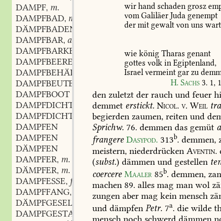
wir
hand
schaden
grosz
emp
DAMPF
m.
,
vom
Galiläer
Juda
genempt
DAMPFBAD
n.
,
der
mit
gewalt
von
uns
war
DÄMPFBADEN
DAMPFBAR
adj.
,
DAMPFBARKEIT
f.
,
wie
könig
Tharas
genant
DAMPFBEERE
f.
,
gottes
volk
in
Egiptenland,
DAMPFBEHÄLTER
m.
Israel
vermeint
gar
zu
demm
,
DAMPFBEUTEL
m.
H.
Sachs
3.
1,
1
,
DAMPFBOOT
den
zuletzt
der
rauch
und
feuer
h
DAMPFDICHT
adj.
demmet
erstickt.
Nicol.
v.
Weil
tra
,
DAMPFDICHTUNG
f.
begierden
zaumen,
reiten
und
de
,
DAMPFEN
Sprichw.
76
.
demmen
das
gemüt
DAMPFEN
b
frangere
Dasypod.
313
.
demmen,
DÄMPFEN
meistern,
niederdrücken
Aventin.
DAMPFER
m.
,
(
subst.
)
dämmen
und
gestellen
te
DÄMPFER
m.
,
b
coercere
Maaler
85
.
demmen,
za
DAMPFESSE
f.
,
machen
89.
alles
mag
man
wol
zä
DAMPFFANG
m.
,
zungen
aber
mag
kein
mensch
zä
DÄMPFGESELLE
m.
,
a
und
dämpfen
Petr.
7
.
die
wilde
th
DAMPFGESTALT
f.
,
mensch
noch
schwerd
dämmen
n