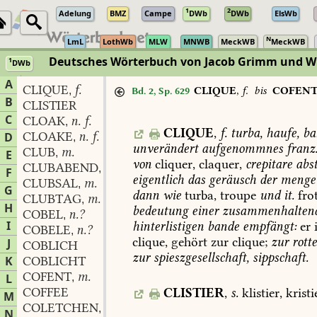
1
2
Adelung
BMZ
Campe
DWb
DWb
ElsWb
N
LmL
LothWb
MLW
MNWB
MeckWB
MeckWB
Deutsches Wörterbuch von Jacob Grimm und 
1
DWb
Berlin-Brandenburgische Akademie der Wissenschaften
·
Niedersächs
A
CLIQUE
f.
,
CLIQUE
,
f.
bis
COFEN
Bd. 2, Sp. 629
B
CLISTIER
C
CLOAK
n. f.
,
CLIQUE
,
f.
turba,
haufe,
ba
CLOAKE
n. f.
D
,
unverändert
aufgenommnes
franz
CLUB
m.
,
E
von
cliquer,
claquer,
crepitare
abs
CLUBABEND
m.
,
F
eigentlich
das
geräusch
der
menge
CLUBSAL
m.
,
G
dann
wie
turba,
troupe
und
it.
fro
CLUBTAG
m.
,
H
bedeutung
einer
zusammenhaltend
COBEL
n.?
,
I
hinterlistigen
bande
empfängt:
er
i
COBELE
n.?
,
clique,
gehört
zur
clique;
zur
rotte
J
COBLICH
zur
spieszgesellschaft,
sippschaft.
K
COBLICHT
COFENT
m.
L
,
COFFEE
CLISTIER
,
s.
klistier,
kristi
M
COLETCHEN
n.
,
N