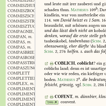
COMMISZHEMDE
n.
,
und
leute
mit
irer
zauberei
und
gi
COMMISZHURE
f.
,
b
schaden
thun.
Mathesius
109
;
Dav
COMMISZROCK
m.
,
kindlein,
war
von
mutterleibe
ein
COMMISZSCHUHE
114.
von
David
heiszt
es
1
Sam.
16
COMMISZSTRÜMPFE
braunlicht,
mit
schönen
augen
un
COMMISZTUCH
m.
,
und
das
läszt
doch
nicht
an
kobold
COMPAGNIE
f.
,
denken,
worauf
die
erste
stelle
geh
COMPAN
m.
,
taubenkobel,
taubenhaus
(
Schm.
2
COMPAS
m.
,
ebensowenig,
eher
dürfte
'du
blind
COMPAS
m.
,
Schm.
2,
276
helfen.
s.
auch
das
fol
COMPASBRIEFE
COMPASROSE
f.
,
COMPASSTRICH
m.
COBLICH
,
coblicht
?
ein
gr
,
COMPASZUNGE
f.
coblichs
land;
denn
es
ist
unartige
,
COMPLETT
oder
wie
wir
reden,
ein
kiefriger
u
COMPLETTIEREN
a
boden.
Mathesius
2
.
die
bedeutun
COMPLEX
m.
,
felsicht,
grieszig,
vgl.
Schm.
2,
286
COMPLIMENT
n.
,
COMPLIMENTENMACHER
m.
,
COFENT
,
m.
dünnbier,
klost
COMPLIMENTIERBUCH
n.
,
convent
.
1
DWb
COMPLIMENTIEREN