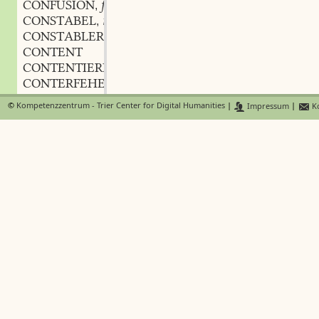
CONFUSION
f.
,
CONSTABEL
m.
,
CONSTABLERWACHE
f.
,
CONTENT
CONTENTIEREN
CONTERFEHEN
CONTERFEI
n.
,
©
Kompetenzzentrum - Trier Center for Digital Humanities
|
Impressum
|
Ko
CONTERFEIEN
CONTERFEIUNG
f.
,
CONTERFEIT
n.
,
CONTERFEITEN
CONTERFEITER
m.
,
CONTRA
CONTRABANT
m.
,
CONTRACT
CONTRAFECT
n.
,
CONTRAFECTISCH
CONTRAFEITEN
CONTRAFEHEN
CONTRAFEHT
n.
,
CONVENT