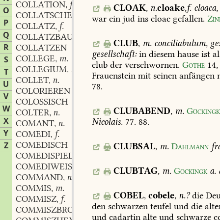
COLLATION
f.
,
CLOAK
,
n.
cloake
,
f.
cloaca,
O
COLLATSCHE
f.
,
war
ein
jud
ins
cloac
gefallen.
Zin
P
COLLATZ
f.
,
Q
COLLATZBAUCH
m.
,
CLUB
,
m.
conciliabulum,
ges
R
COLLATZEN
gesellschaft:
in
diesem
hause
ist
al
COLLEGE
m.
S
,
club
der
verschwornen.
Göthe
14,
COLLEGIUM
n.
,
T
Frauenstein
mit
seinen
anfängen
n
COLLET
n.
,
U
78.
COLORIEREN
V
COLOSSISCH
W
CLUBABEND
,
m.
Göckingk
COLTER
n.
,
X
Nicolais.
77.
88
.
COMANT
n.
,
Y
COMEDI
f.
,
COMEDISCH
Z
CLUBSAL
,
m.
Dahlmann
fr
COMEDISPIELER
m.
,
COMEDIWEIS
adv.
,
CLUBTAG
,
m.
Göckingk
a.
COMMAND
n.
,
COMMIS
m.
,
COBEL
,
cobele
,
n.?
die
Deu
COMMISZ
f.
,
den
schwarzen
teufel
und
die
alte
COMMISZBROT
n.
,
und
cadartin
alte
und
schwarze
co