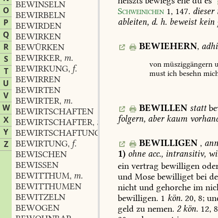
heiszts
bewiegs
ehe
du
es
BEWINSELN
O
Schweinichen
1,
147
.
dieser
BEWIRBELN
ableiten,
d.
h.
beweist
kein
P
BEWIRDEN
Q
BEWIRKEN
BEWIEHERN
,
adhi
R
BEWÜRKEN
BEWIRKER
m.
S
,
von
müsziggängern
u
BEWIRKUNG
f.
,
T
must
ich
besehn
mic
BEWIRREN
U
BEWIRTEN
V
BEWIRTER
m.
,
W
BEWILLEN
statt
be
BEWIRTSCHAFTEN
folgern,
aber
kaum
vorhand
X
BEWIRTSCHAFTER
m.
,
Y
BEWIRTSCHAFTUNG
f.
,
BEWILLIGEN
,
ann
BEWIRTUNG
f.
Z
,
1)
ohne
acc.,
intransitiv,
wil
BEWISCHEN
BEWISSEN
ein
vertrag
bewilligen
ode
BEWITTHUM
m.
und
Mose
bewilliget
bei
d
,
BEWITTHUMEN
nicht
und
gehorche
im
nic
BEWITZELN
bewilligen.
1
kön.
20,
8
;
un
BEWOGEN
geld
zu
nemen.
2
kön.
12,