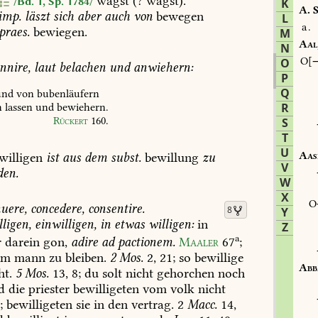
wägst
(?
wagst).
/Bd. 1, Sp. 1784/
K
A.
S
imp.
läszt
sich
aber
auch
von
bewegen
L
a.
praes.
bewiegen.
M
Aal
N
O
O
nnire,
laut
belachen
und
anwiehern:
P
Q
nd
von
bubenläufern
h
lassen
und
bewiehern.
R
Rückert
160
.
S
T
U
Aas
willigen
ist
aus
dem
subst.
bewillung
zu
V
en.
W
X
uere,
concedere,
consentire.
8
Y
ligen,
einwilligen,
in
etwas
willigen:
in
Z
a
r
darein
gon,
adire
ad
pactionem.
Maaler
67
;
em
mann
zu
bleiben.
2
Mos.
2,
21
;
so
bewillige
Abb
ht.
5
Mos.
13,
8
;
du
solt
nicht
gehorchen
noch
d
die
priester
bewilligeten
vom
volk
nicht
8
;
bewilligeten
sie
in
den
vertrag.
2
Macc.
14,