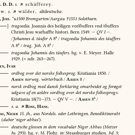
.
D.
D.
s.
schäfferey.
w.
s.
wälder,
altdeutsche.
,
Joh.
*u1500
Bremgarten/Aargau
†1551
Solothurn.
[⸺]
tragoedia.
Joannis
des
heiligen
vorluffers
vnd
tuffers
Christi
Jesu
warhaffte
histori.
Bern
1549
.
—
QV
I
—.
a
/
Johannes
d.
täufer
A
8
/
tragoedia
Johannis
des
täuffers
a
a
A
8
/
trag.
Joh.
A
8
/
⸺
tragoedia
Johannis
des
täufers.
hg.
v.
E.
Meyer.
Halle
1929
.
(=
ndr.
263—267).
en,
Ivar
⸺
ordbog
over
det
norske
folkesprog.
Kristiania
1850
.
/
Aasen
norweg.
wörterbuch
/
Aasen
8
/
O⸺
norsk
ordbog
med
dansk
forklaring
omarbeidet
og
forøget
udgave
af
en
aeldre
»ordbog
over
det
norske
folkesprog«.
a
Kristiania
18(71—)73.
—
QV
V
—.
/
Aasen
8
/
⸺
s.
a.
Ross,
Hans.
as,
Niger
15.
jh.,
aus
Nordels.
oder
Lothringen,
Benediktinerabt
(
daher
'
niger
abbas
').
⸺
deutsche
glossen
in
dem
vocabular
Niger
Abbas
(Metzer
hs.
293).
hg.
v.
M.
Flohr.
in:
Strassburger
studien.
bd.
3: