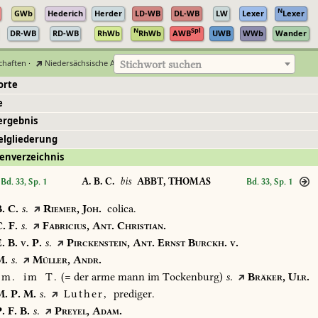
N
GWb
Hederich
Herder
LD-WB
DL-WB
LW
Lexer
Lexer
N
Spl
DR-WB
RD-WB
RhWb
RhWb
AWB
UWB
WWb
Wander
chaften
·
Niedersächsische Akademie der Wissenschaften zu Göttingen
Stichwort suchen
orte
e
ergebnis
elgliederung
enverzeichnis
A. B. C.
bis
ABBT, THOMAS
Bd. 33, Sp. 1
Bd. 33, Sp. 1
.
C.
s.
Riemer,
Joh.
colica.
.
F.
s.
Fabricius,
Ant.
Christian.
.
B.
v.
P.
s.
Pirckenstein,
Ant.
Ernst
Burckh.
v.
.
s.
Müller,
Andr.
m.
im
T.
(=
der
arme
mann
im
Tockenburg)
s.
Bräker,
Ulr.
.
P.
M.
s.
Luther,
prediger.
.
F.
B.
s.
Preyel,
Adam.