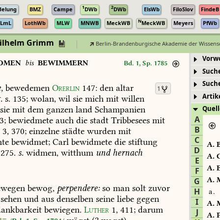
1
2
delung
BMZ
Campe
DWb
DWb
ElsWb
FiloSlov
FindeB
N
LmL
LothWb
MLW
MNWB
MeckWB
MeckWB
Meyers
PfWb
Wilhelm Grimm
Berlin-Brandenburgische Akademie der Wissens
Vorw
DMEN
bis
BEWIMMERN
Bd. 1, Sp. 1785
Such
Such
,
bewedemen
Orerlin
147
:
den
altar
1
Artik
.
s.
135
;
wolan,
wil
sie
mich
mit
willen
sie
mit
dem
ganzen
land
Schampanien
Quell
A
3;
bewiedmete
auch
die
stadt
Tribbesees
mit
B
s
3,
370
;
einzelne
städte
wurden
mit
C
hte
bewidmet;
Carl
bewidmete
die
stiftung
A.
B
D
275
.
s.
widmen,
witthum
und
hernach
A.
C
E
A.
E
F
A.
M
G
wegen
bewog,
perpendere:
so
man
solt
zuvor
H
a.
sehen
und
aus
denselben
seine
liebe
gegen
I
A.
M
ankbarkeit
bewiegen.
Luther
1,
411
;
darum
J
A.
P