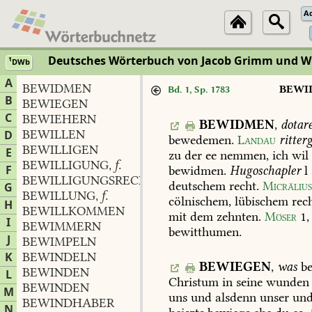
A
Deutsches Wörterbuch von Jacob Grimm und 
1
DWb
A
BEWIDMEN
BEWI
Bd. 1, Sp. 1783
B
BEWIEGEN
C
BEWIEHERN
BEWIDMEN
,
dotare
BEWILLEN
D
bewedemen.
Landau
ritterg
BEWILLIGEN
E
zu
der
ee
nemmen,
ich
wil
BEWILLIGUNG
f.
,
F
bewidmen.
Hugoschapler
l
BEWILLIGUNGSRECHT
n.
,
deutschem
recht.
Micräliu
G
BEWILLUNG
f.
,
cölnischem,
lübischem
rec
H
BEWILLKOMMEN
mit
dem
zehnten.
Möser
1,
I
BEWIMMERN
bewitthumen.
J
BEWIMPELN
K
BEWINDELN
BEWIEGEN
,
was
be
BEWINDEN
L
Christum
in
seine
wunden
BEWINDEN
M
uns
und
alsdenn
unser
und
BEWINDHABER
N