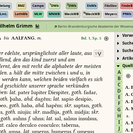
1
2
delung
BMZ
Campe
DWb
DWb
ElsWb
FiloSlov
FindeB
N
LmL
LothWb
MLW
MNWB
MeckWB
MeckWB
Meyers
PfWb
Wilhelm Grimm
Berlin-Brandenburgische Akademie der Wissens
Vorw
A
bis
AALFANG
,
m.
Bd. 1, Sp. 5
Such
Such
er
edelste,
ursprünglichste
aller
laute,
aus
1
Artik
lend,
den
das
kind
zuerst
und
am
ernt,
den
mit
recht
die
alphabete
der
meisten
Quell
A
len.
a
hält
die
mitte
zwischen
i
und
u,
in
B
t
werden
kann,
welchen
beiden
vielfach
es
sich
C
d
geschichte
unserer
sprache
verkünden
A.
B
D
ben:
lat.
pater
Iupiter
Diespiter,
goth.
fadar,
A.
C
E
oth.
þaha,
ahd.
dagêm;
lat.
sapio
desipio,
A.
E
F
eo,
goth.
haba,
ahd.
hapêm;
skr.
saptan,
goth.
A.
M
G
s,
goth.
niujis;
skr.
madhja,
goth.
midjis;
skr.
H
a.
goth.
auhns
f.
uhns;
lat.
sal,
salsus
insulsus,
I
A.
M
at.
calco
deculco
conculco;
taberna,
J
A.
P
oth.
amsa,
lat.
umerus,
humerus
f.
umesus