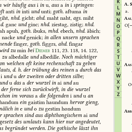
K
A.
S
n
wir
häufig
aus
i
in
u,
aus
a
in
i
springen:
L
ft
anti
in
inti
und
unti;
goth.
aftuma
in
a.
M
iht,
nhd.
gicht;
ahd.
maht
naht,
ags.
miht
Aal
N
d.
ganc
und
ginc;
nhd.
ziestag,
zistig;
nhd.
O
O
ah
apuh,
goth.
ibuks,
mhd.
ebech,
nhd.
äbich;
P
.
nacke
und
genick;
in
allen
unsern
sprachen
Q
mende
finger,
goth.
figgrs,
ahd.
fingar
R
wird
zu
min
bei
Diemer
111,
23.
118,
14.
122,
S
.
zu
albedalle
und
albedille.
Noch
mächtiger
T
on
welchen
oft
keine
rechenschaft
zu
geben
U
Aas
V
auts,
d.
h.
der
trübung
des
reinen
a
durch
das
W
i
und
u
der
zweiten
oder
dritten
silbe;
X
und
u
das
a
der
wurzel
in
ai
und
au
Y
der
ferne
sich
zurückwirft,
in
die
wurzel
Z
chon
im
voraus
a
die
folgenden
i
und
u
an
handum
ein
gaistim
haundum
hervor
gieng,
mälich
in
e
und
o
zu
gestim
hondum
Abb
r
sprachen
sind
aus
diphthongischem
ai
und
gesetz
des
umlauts
kann
hier
nur
angedeutet,
ns
begründet
werden.
Die
gothische
läszt
ihn