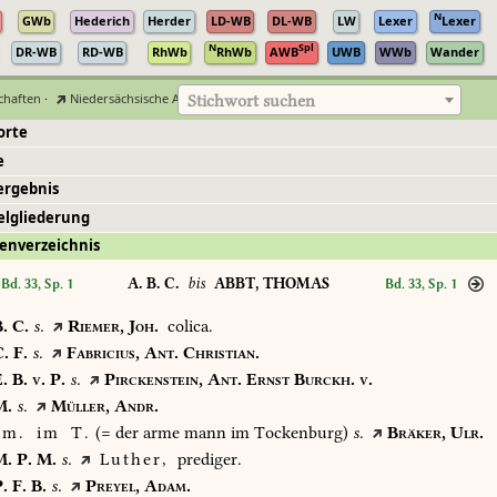
N
GWb
Hederich
Herder
LD-WB
DL-WB
LW
Lexer
Lexer
N
Spl
DR-WB
RD-WB
RhWb
RhWb
AWB
UWB
WWb
Wander
chaften
·
Niedersächsische Akademie der Wissenschaften zu Göttingen
Stichwort suchen
orte
e
ergebnis
elgliederung
enverzeichnis
A. B. C.
bis
ABBT, THOMAS
Bd. 33, Sp. 1
Bd. 33, Sp. 1
.
C.
s.
Riemer,
Joh.
colica.
.
F.
s.
Fabricius,
Ant.
Christian.
.
B.
v.
P.
s.
Pirckenstein,
Ant.
Ernst
Burckh.
v.
.
s.
Müller,
Andr.
m.
im
T.
(=
der
arme
mann
im
Tockenburg)
s.
Bräker,
Ulr.
.
P.
M.
s.
Luther,
prediger.
.
F.
B.
s.
Preyel,
Adam.