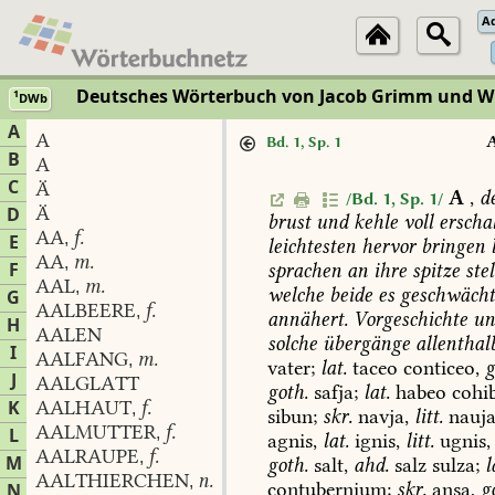
A
Deutsches Wörterbuch von Jacob Grimm und 
1
DWb
A
A
Bd. 1, Sp. 1
B
A
C
Ä
A
,
d
/Bd. 1, Sp. 1/
Ä
D
brust
und
kehle
voll
erschal
AA
f.
,
E
leichtesten
hervor
bringen
l
AA
m.
,
F
sprachen
an
ihre
spitze
stel
AAL
m.
,
welche
beide
es
geschwäch
G
AALBEERE
f.
,
annähert.
Vorgeschichte
un
H
AALEN
solche
übergänge
allenthal
I
AALFANG
m.
,
vater;
lat.
taceo
conticeo,
g
J
AALGLATT
goth.
safja;
lat.
habeo
cohib
K
AALHAUT
f.
,
sibun;
skr.
navja,
litt.
nauja
AALMUTTER
f.
L
,
agnis,
lat.
ignis,
litt.
ugnis,
AALRAUPE
f.
,
M
goth.
salt,
ahd.
salz
sulza;
l
AALTHIERCHEN
n.
,
contubernium;
skr.
aṇsa,
g
N