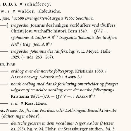
.
D.
D.
s.
schäfferey.
w.
s.
wälder,
altdeutsche.
,
Joh.
*u1500
Bremgarten/Aargau
†1551
Solothurn.
[⸺]
tragoedia.
Joannis
des
heiligen
vorluffers
vnd
tuffers
Christi
Jesu
warhaffte
histori.
Bern
1549
.
—
QV
I
—.
a
/
Johannes
d.
täufer
A
8
/
tragoedia
Johannis
des
täuffers
a
a
A
8
/
trag.
Joh.
A
8
/
⸺
tragoedia
Johannis
des
täufers.
hg.
v.
E.
Meyer.
Halle
1929
.
(=
ndr.
263—267).
en,
Ivar
⸺
ordbog
over
det
norske
folkesprog.
Kristiania
1850
.
/
Aasen
norweg.
wörterbuch
/
Aasen
8
/
O⸺
norsk
ordbog
med
dansk
forklaring
omarbeidet
og
forøget
udgave
af
en
aeldre
»ordbog
over
det
norske
folkesprog«.
a
Kristiania
18(71—)73.
—
QV
V
—.
/
Aasen
8
/
⸺
s.
a.
Ross,
Hans.
as,
Niger
15.
jh.,
aus
Nordels.
oder
Lothringen,
Benediktinerabt
(
daher
'
niger
abbas
').
⸺
deutsche
glossen
in
dem
vocabular
Niger
Abbas
(Metzer
hs.
293).
hg.
v.
M.
Flohr.
in:
Strassburger
studien.
bd.
3: