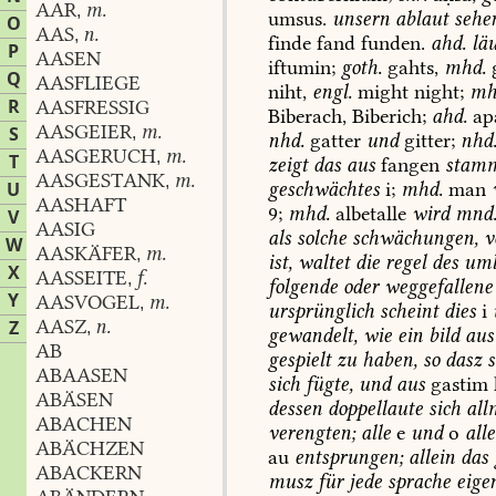
AAR
m.
,
umsus.
unsern
ablaut
sehe
O
AAS
n.
,
finde
fand
funden.
ahd.
läu
P
AASEN
iftumin;
goth.
gahts,
mhd.
g
Q
AASFLIEGE
niht,
engl.
might
night;
mh
R
AASFRESSIG
Biberach,
Biberich;
ahd.
ap
AASGEIER
m.
S
,
nhd.
gatter
und
gitter;
nhd
AASGERUCH
m.
,
T
zeigt
das
aus
fangen
stam
AASGESTANK
m.
,
geschwächtes
i;
mhd.
man
U
AASHAFT
9
;
mhd.
albetalle
wird
mnd
V
AASIG
als
solche
schwächungen,
v
W
AASKÄFER
m.
,
ist,
waltet
die
regel
des
uml
X
AASSEITE
f.
,
folgende
oder
weggefallene
Y
AASVOGEL
m.
,
ursprünglich
scheint
dies
i
AASZ
n.
Z
,
gewandelt,
wie
ein
bild
aus
AB
gespielt
zu
haben,
so
dasz
s
ABAASEN
sich
fügte,
und
aus
gastim
ABÄSEN
dessen
doppellaute
sich
all
ABACHEN
verengten;
alle
e
und
o
alle
ABÄCHZEN
au
entsprungen;
allein
das
ABACKERN
musz
für
jede
sprache
eige