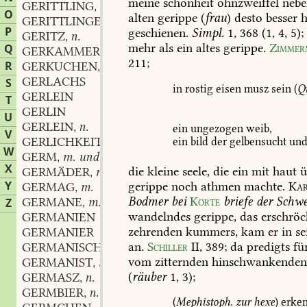
meine
schönheit
ohnzweiffel
nebe
GERITTLING
adv.
,
O
alten
gerippe
(
frau
)
desto
besser
h
GERITTLINGEN
adv.
,
P
geschienen.
Simpl.
1,
368
(1,
4,
5);
GERITZ
n.
,
mehr
als
ein
altes
gerippe.
Zimmer
Q
GERKAMMER
f.
,
211
;
R
GERKUCHEN
m.
,
GERLACHS
S
in
rostig
eisen
musz
sein
(
Q
GERLEIN
T
GERLIN
U
GERLEIN
n.
,
ein
ungezogen
weib,
V
GERLICHKEIT
f.
ein
bild
der
gelbensucht
un
,
W
GERM
m. und f.
,
X
die
kleine
seele,
die
ein
mit
haut
ü
GERMÄDER
m.
,
Y
gerippe
noch
athmen
machte.
Kar
GERMAG
m.
,
Bodmer
bei
Körte
briefe
der
Schwe
GERMANE
m.
Z
,
wandelndes
gerippe,
das
erschröc
GERMANIEN
zehrenden
kummers,
kam
er
in
se
GERMANIER
an.
Schiller
II
,
389;
da
predigts
für
GERMANISCH
adj.
,
vom
zitternden
hinschwankende
GERMANIST
m.
,
(
räuber
1,
3);
GERMASZ
n.
,
GERMBIER
n.
,
(
Mephistoph.
zur
hexe
)
erken