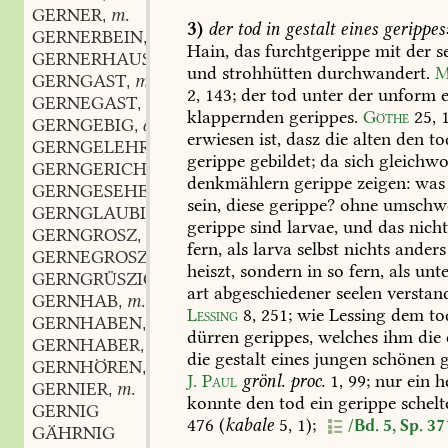
GERNER
m.
,
3)
der
tod
in
gestalt
eines
gerippes
GERNERBEIN
n.
,
Hain,
das
furchtgerippe
mit
der
se
GERNERHAUS
n.
,
und
strohhütten
durchwandert.
M
GERNGAST
m.
,
2,
143
;
der
tod
unter
der
unform
e
GERNEGAST
m.
,
klappernden
gerippes.
Göthe
25,
1
GERNGEBIG
adj.
,
erwiesen
ist,
dasz
die
alten
den
to
GERNGELEHRTE
m.
,
gerippe
gebildet;
da
sich
gleichwo
GERNGERICHT
n.
,
denkmählern
gerippe
zeigen:
was
GERNGESEHEN
sein,
diese
gerippe?
ohne
umschwe
GERNGLAUBIG
gerippe
sind
larvae,
und
das
nich
GERNGROSZ
m.
,
fern,
als
larva
selbst
nichts
anders
GERNEGROSZ
m.
,
heiszt,
sondern
in
so
fern,
als
unte
GERNGRÜSZIG
art
abgeschiedener
seelen
verstan
GERNHAB
m.
,
Lessing
8,
251
;
wie
Lessing
dem
to
GERNHABEN
n.
,
dürren
gerippes,
welches
ihm
die
GERNHABER
m.
,
die
gestalt
eines
jungen
schönen
g
GERNHÖREN
n.
,
J.
Paul
grönl.
proc.
1,
99
;
nur
ein
h
GERNIER
m.
,
konnte
den
tod
ein
gerippe
schelt
GERNIG
476
(
kabale
5,
1);
/Bd. 5, Sp. 37
GÄHRNIG