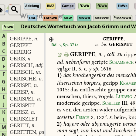
1
2
Adelung
BMZ
Campe
DWb
DWb
ElsWb
N
LmL
LothWb
MLW
MNWB
MeckWB
MeckWB
Deutsches Wörterbuch von Jacob Grimm und 
1
DWb
Berlin-Brandenburgische Akademie der Wissenschaften
·
Niedersächs
A
GERIPPE
n.
,
GERIPPE
,
B
n.
bis
GERISPET
GERIPPT
Bd. 5, Sp. 3712
C
GERIRIG
GERIPPE
,
n.
,
coll.
zu
rippe
GERIS
n.
D
,
nd.
nebenform
geripte
Schambach
GERISCH
adj. und adv.
,
E
vgl.
ge
II,
5,
c,
γ
sp.
1616.
GERISCH
m.
,
F
1)
das
knochengerüst
des
menschli
GERISCHE
n.
,
G
thierischen
körpers,
geripp
Kräme
GERISPE
n.
,
H
1015
:
das
entfleischte
gerippe
eine
GERISP
n.
,
menschen,
thiers,
vogels.
Ludwig
I
GERISPEL
n.
,
modernde
gerippe.
Schiller
III
,
49
J
GERISPET
es
von
den
ärzten
wider
aufgerich
K
GERISZ
n.
,
b
sceletus
Frisch
2,
122
.
s.
bein-,
kno
GERISZLET
L
2)
hagere
oder
abgemagerte
perso
GERITT
n.
,
M
man
sagt,
nur
haut
und
knochen
is
GERITTEN
part.
,
N