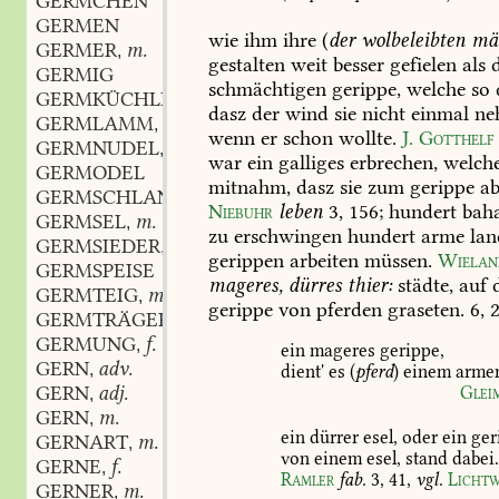
GERMCHEN
GERMEN
wie
ihm
ihre
(
der
wolbeleibten
mä
GERMER
m.
,
gestalten
weit
besser
gefielen
als
d
GERMIG
schmächtigen
gerippe,
welche
so
GERMKÜCHLEIN
n.
,
dasz
der
wind
sie
nicht
einmal
ne
GERMLAMM
n.
,
wenn
er
schon
wollte.
J.
Gotthelf
GERMNUDEL
f.
,
war
ein
galliges
erbrechen,
welch
GERMODEL
mitnahm,
dasz
sie
zum
gerippe
ab
GERMSCHLANKEL
m.
,
Niebuhr
leben
3,
156
;
hundert
baha
GERMSEL
m.
,
zu
erschwingen
hundert
arme
lan
GERMSIEDER
m.
,
gerippen
arbeiten
müssen.
Wielan
GERMSPEISE
mageres,
dürres
thier:
städte,
auf
d
GERMTEIG
m.
,
gerippe
von
pferden
graseten.
6,
2
GERMTRÄGER
m.
,
GERMUNG
f.
,
ein
mageres
gerippe,
GERN
adv.
,
dient'
es
(
pferd
)
einem
arme
GERN
adj.
Glei
,
GERN
m.
,
ein
dürrer
esel,
oder
ein
ger
GERNART
m.
,
von
einem
esel,
stand
dabei
GERNE
f.
,
Ramler
fab.
3,
41
,
vgl.
Licht
GERNER
m.
,