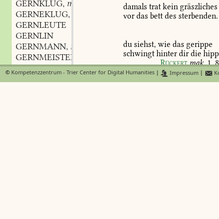
GERNKLUG
m.
,
damals
trat
kein
gräszliches
GERNEKLUG
m.
,
vor
das
bett
des
sterbenden.
GERNLEUTE
GERNLIN
du
siehst,
wie
das
gerippe
GERNMANN
m.
,
schwingt
hinter
dir
die
hipp
GERNMEISTER
m.
,
Rückert
mak.
1,
8
GERNMEISTEREI
f.
,
©
Kompetenzzentrum - Trier Center for Digital Humanities
|
Impressum
|
Ko
GERNOL
4)
geisterhafte,
gespenstige
ersche
GERNPAPST
m.
,
eines
gerippes:
GERNRÄTIG
GERNREICH
ein
pucklichtes
todtengerip
GERNEREICH
hoch
in
das
fenster
dir
grinz
GERNSCHALK
m.
,
GERNSCHÖN
halbnackte
gerippe,
mit
aug
GERNSCHREIBER
m.
,
Lin
GERNSEHEN
n.
,
GERNSEINWOLLEND
part.
,
zum
nackten
schädel
ward
s
GERNSPRECHER
m.
,
sein
körper
zum
gerippe,
GERNTÄUSCHER
m.
,
mit
stundenglas
und
hippe.
GERNTHUN
n.
,
Bü
GERNVERGEBER
m.
,