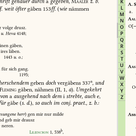
hrift
genauer
durch
ä
gegeben,
Maaler
z.
b.
K
A.
S
L
f.
weit
öfter
gäben
153
ff.
(
wie
nämmen
a.
M
Aal
N
O
O
r
volge
drusz.
P
u.
Heva
4148
;
Q
inen
gäben,
R
ires
läben.
S
1443
u.
o.;
T
U
Aas
l
für
sich
gang.
V
1195
;
W
a
herschendem
geben
doch
vergäbens
337
,
und
X
Fleming
gäben,
nähmen
(II,
1,
a
).
Umgekehrt
Y
von
a
ausgehend
nach
dem
i
strebte,
auch
e,
Z
für
gäbe
(
s.
d.
),
so
auch
im
conj.
praet.,
z.
b.:
sungene
herr
)
gen
mir
nur
milde
Abb
nd
geb
mir
drausz
e
neren.
b
Liliencron
1,
538
,