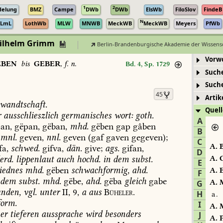
1
2
delung
BMZ
Campe
DWb
DWb
ElsWb
FiloSlov
FindeB
N
LmL
LothWb
MLW
MNWB
MeckWB
MeckWB
Meyers
PfWb
Wilhelm Grimm
Berlin-Brandenburgische Akademie der Wissens
Vorw
EBEN
bis
GEBER
,
f. n.
Bd. 4, Sp. 1729
Such
Such
45
Artik
wandtschaft.
Quell
r
ausschlieszlich
germanisches
wort:
goth.
A
an,
gëpan,
gëban,
mhd.
gëben
gap
gâben
B
mnl.
geven,
nnl.
geven
(gaf
gaven
gegeven);
C
A.
B
fa,
schwed.
gifva,
dän.
give;
ags.
gifan,
D
erd.
lippenlaut
auch
hochd.
in
dem
subst.
A.
C
E
iednes
mhd.
gëben
schwachformig,
ahd.
A.
E
F
dem
subst.
mhd.
gëbe,
ahd.
gëba
gleich
gabe
A.
M
G
nden,
vgl.
unter
II,
9,
a
aus
Büheler.
H
a.
orm.
I
A.
M
er
tieferen
aussprache
wird
besonders
J
A.
P