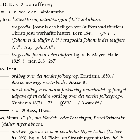
.
D.
D.
s.
schäfferey.
w.
s.
wälder,
altdeutsche.
,
Joh.
*u1500
Bremgarten/Aargau
†1551
Solothurn.
[⸺]
tragoedia.
Joannis
des
heiligen
vorluffers
vnd
tuffers
Christi
Jesu
warhaffte
histori.
Bern
1549
.
—
QV
I
—.
a
/
Johannes
d.
täufer
A
8
/
tragoedia
Johannis
des
täuffers
a
a
A
8
/
trag.
Joh.
A
8
/
⸺
tragoedia
Johannis
des
täufers.
hg.
v.
E.
Meyer.
Halle
1929
.
(=
ndr.
263—267).
en,
Ivar
⸺
ordbog
over
det
norske
folkesprog.
Kristiania
1850
.
/
Aasen
norweg.
wörterbuch
/
Aasen
8
/
O⸺
norsk
ordbog
med
dansk
forklaring
omarbeidet
og
forøget
udgave
af
en
aeldre
»ordbog
over
det
norske
folkesprog«.
a
Kristiania
18(71—)73.
—
QV
V
—.
/
Aasen
8
/
⸺
s.
a.
Ross,
Hans.
as,
Niger
15.
jh.,
aus
Nordels.
oder
Lothringen,
Benediktinerabt
(
daher
'
niger
abbas
').
⸺
deutsche
glossen
in
dem
vocabular
Niger
Abbas
(Metzer
hs.
293).
hg.
v.
M.
Flohr.
in:
Strassburger
studien.
bd.
3: