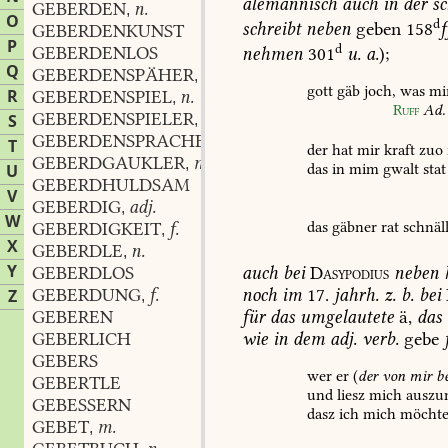
alemannisch
auch
in
der
sc
GEBERDEN
n.
,
O
d
schreibt
neben
geben
158
f
GEBERDENKUNST
P
d
GEBERDENLOS
nehmen
301
u.
a.
);
Q
GEBERDENSPÄHER
m.
,
gott
gäb
joch,
was
mi
R
GEBERDENSPIEL
n.
,
Ruff
Ad.
GEBERDENSPIELER
m.
S
,
GEBERDENSPRACHE
f.
,
T
der
hat
mir
kraft
zuo
GEBERDGAUKLER
m.
,
das
in
mim
gwalt
stat
U
GEBERDHULDSAM
V
GEBERDIG
adj.
,
W
das
gäbner
rat
schnäl
GEBERDIGKEIT
f.
,
X
GEBERDLE
n.
,
Y
GEBERDLOS
auch
bei
Dasypodius
neben
GEBERDUNG
f.
noch
im
17.
jahrh.
z.
b.
bei
Z
,
GEBEREN
für
das
umgelautete
ä,
das
GEBERLICH
wie
in
dem
adj.
verb.
gebe
GEBERS
wer
er
(
der
von
mir
be
GEBERTLE
und
liesz
mich
auszu
GEBESSERN
dasz
ich
mich
möcht
GEBET
m.
,