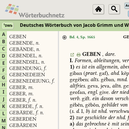
A
Deutsches Wörterbuch von Jacob Grimm und 
1
DWb
A
GEBEN
G
Bd. 4, Sp. 1665
B
GEBENDE
n.
,
C
GEBÄNDE
n.
,
GEBEN
,
dare.
GEBENDEL
n.
D
,
I.
Formen,
ableitungen,
ver
GEBENDSEL
n.
,
E
1)
es
ist
ein
allgemein,
abe
GEBENDUNG
f.
,
F
giban
(
praet.
gaf),
ahd.
këp
GEBENEDEIEN
G
gegëben;
alts.
gëan,
mnd.
GEBENEDEIUNG
f.
,
H
altfries.
geva,
jeva,
altn.
ge
GEBER
m.
,
I
geofan,
engl.
give.
der
nied
GEBER
m.
,
verb.
gift.
ein
davon
versch
J
GEBER
f. n.
,
gëbên,
gëbôn,
gebildet
von
K
GEBERDE
f. n.
,
(
s.
d.
I,
b
)
ist
nhd.
verschwu
GEBÄRDE
f. n.
L
,
2)
zur
geschichte
der
nhd.
f
GEBERDEN
M
a)
das
gebrochne
ë
mit
sein
GEBÄRDEN
N