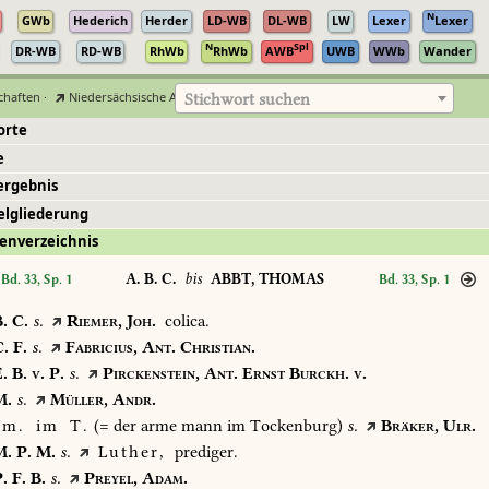
N
GWb
Hederich
Herder
LD-WB
DL-WB
LW
Lexer
Lexer
N
Spl
DR-WB
RD-WB
RhWb
RhWb
AWB
UWB
WWb
Wander
chaften
·
Niedersächsische Akademie der Wissenschaften zu Göttingen
Stichwort suchen
orte
e
ergebnis
elgliederung
enverzeichnis
A. B. C.
bis
ABBT, THOMAS
Bd. 33, Sp. 1
Bd. 33, Sp. 1
.
C.
s.
Riemer,
Joh.
colica.
.
F.
s.
Fabricius,
Ant.
Christian.
.
B.
v.
P.
s.
Pirckenstein,
Ant.
Ernst
Burckh.
v.
.
s.
Müller,
Andr.
m.
im
T.
(=
der
arme
mann
im
Tockenburg)
s.
Bräker,
Ulr.
.
P.
M.
s.
Luther,
prediger.
.
F.
B.
s.
Preyel,
Adam.